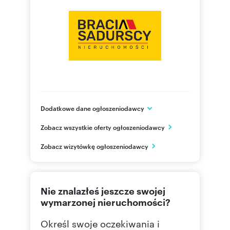
Dodatkowe dane ogłoszeniodawcy
ul. Przewóz 47
Zobacz wszystkie oferty ogłoszeniodawcy
Kraków
małopolskie
PL
Zobacz wizytówkę ogłoszeniodawcy
124291
Pokaż telefon
Nie znalazłeś jeszcze swojej
wymarzonej nieruchomości?
Określ swoje oczekiwania i