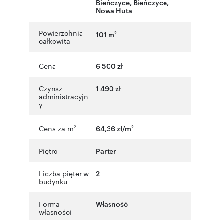
Bieńczyce, Bieńczyce
,
Nowa Huta
Powierzchnia
101 m
2
całkowita
Cena
6 500 zł
Czynsz
1 490 zł
administracyjn
y
Cena za m
64,36 zł/m
2
2
Piętro
Parter
Liczba pięter w
2
budynku
Forma
Własność
własności