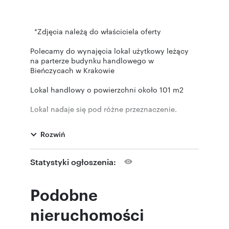
*Zdjęcia należą do właściciela oferty
Polecamy do wynajęcia lokal użytkowy leżący
na parterze budynku handlowego w
Bieńczycach w Krakowie
Lokal handlowy o powierzchni około 101 m2
Lokal nadaje się pod różne przeznaczenie.
Idealnie nadaje się na sklep internetowy ze
względu na możliwość załadunku samochodami
Rozwiń
dostawczymi bezpośrednio do lokalu.
Załadunek z poziomu 0 możliwość dostawy
wózkiem paletowym.
Statystyki ogłoszenia:
Świetna lokalizacja bezpośrednio widoczny z
drogi głównej w pobliżu przystanek autobusowy
Podobne
Składa się z :
nieruchomości
powierzchni handlowej około 70 m2 otwarta
przestrzeń o wymiarach 10,8 m x 6,5 m