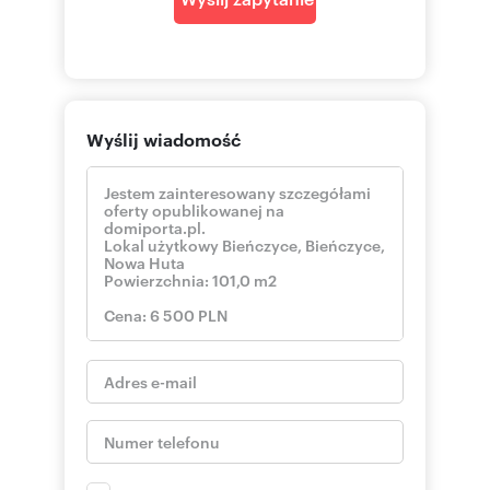
skontaktuj się
rafal
::DANE BIURA
Oddział BS3, Przewóz
Przewóz 47/1 piętro
31-509 Kraków
pokaż telefon
12 4
Wyślij wiadomość
Pośrednik odpowiedzialny zawodowo za
wykonanie umowy pośrednictwa: Dariusz
Sadurski (licencja nr: 803)
--------------------------
::GRATIS | Nasza prowizja zawiera: koszt
przedwstępnej notarialnej umowy sprzedaży
nieruchomości z rynku wtórnego.
::GWARANCJA | Gwarancja zwrotu zadatku.
Więcej informacji na sadurscy.pl/zwrot-zadatku/
Numer oferty: BS3-LW-315135
Nr licencji zawodowej: 18351