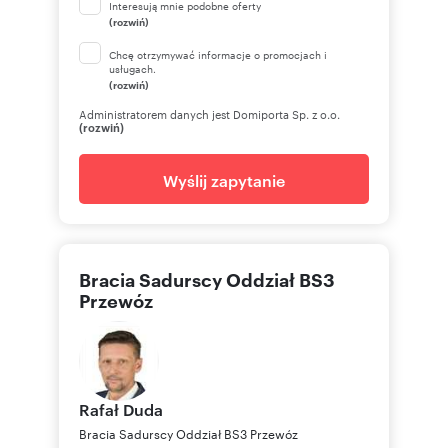
Interesują mnie podobne oferty
(rozwiń)
Chcę otrzymywać informacje o promocjach i
usługach.
(rozwiń)
Administratorem danych jest Domiporta Sp. z o.o.
(rozwiń)
Wyślij zapytanie
Bracia Sadurscy Oddział BS3
Przewóz
Rafał
Duda
Bracia Sadurscy Oddział BS3 Przewóz