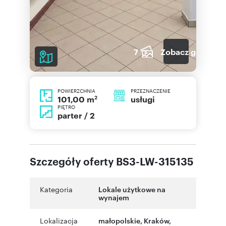
7
Zobacz galerię
POWIERZCHNIA
PRZEZNACZENIE
2
usługi
101,00 m
PIĘTRO
parter / 2
Szczegóły oferty BS3-LW-315135
Kategoria
Lokale użytkowe na
wynajem
Lokalizacja
małopolskie
,
Kraków
,