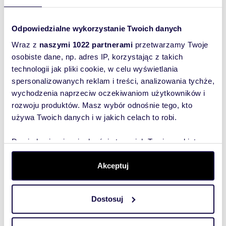
Odpowiedzialne wykorzystanie Twoich danych
Wyślij
Wraz z
naszymi 1022 partnerami
przetwarzamy Twoje
wiadomość
::DODATKOWE INFORMACJE
osobiste dane, np. adres IP, korzystając z takich
Rodzaj budynku: budynek wolnostojący
Dozór budynku: możliwy
technologii jak pliki cookie, w celu wyświetlania
To najlepszy
Dojazd: asfalt
spersonalizowanych reklam i treści, analizowania tychże,
sposób, aby
Ogrzewanie: C.O. miejskie
wychodzenia naprzeciw oczekiwaniom użytkowników i
Komunikacja publ.: MZK, miejska, autobus
właściciel
miejski
rozwoju produktów. Masz wybór odnośnie tego, kto
oferty
Sąsiedztwo: osiedle, centrum miasta
używa Twoich danych i w jakich celach to robi.
szybko się z
Usytuowanie: narożne
Sieć komputerowa: TAK
Tobą
Dowiedz się więcej odnośnie tego, jak Twoje osobiste
Sufity podwieszane: TAK
skontaktował!
Wysokość kondygnacji [m]: 2,6- 2,8
dane są przetwarzane oraz ustaw własne preferencje w
Możliwość parkowania: tak
sekcji szczegółów
. W Deklaracji plików cookie możesz
Akceptuj
Własny parking: TAK
zmienić lub wycofać swoją zgodę w dowolnej chwili.
Kraty: TAK
Położenie lokalu: ciąg komunikacyjny
Dostosuj
Witryna wystawowa: duża
Wykorzystujemy pliki cookie do spersonalizowania treści
Wejście: od ulicy
i reklam, aby oferować funkcje społecznościowe i
Liczba wejść: 2
analizować ruch w naszej witrynie. Informacje o tym, jak