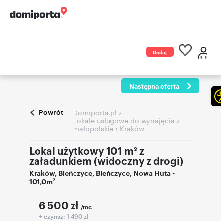
Dodaj
ogłoszenie
Następna oferta
Powrót
›
Domiporta.pl
›
Lokale usługowe do wynajęcia
›
małopolskie
Kraków
Lokal użytkowy 101 m² z
załadunkiem (widoczny z drogi)
Kraków
,
Bieńczyce, Bieńczyce
,
Nowa Huta
-
101,0m
2
6 500
zł
/mc
+ czynsz: 1 490 zł