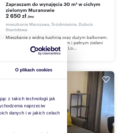
Zapraszam do wynajęcia 30 m² w cichym
zielonym Muranowie
2 650 zł
/mc
mieszkanie Warszawa, Śródmieście, Dubois
Stanisława
Mieszkanie z widną kuchnią oraz dużym balkonem.
Zlokalizowane w bardzo cichym i pełnym zieleni
rejonie Muranowa (ul. Dubois). Lo...
O plikach cookies
WYRÓŻNIONE
ąc z takich technologii jak
 wychodzenia naprzeciw
ch danych i w jakich celach