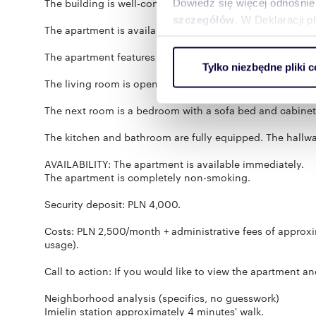
The building is well-connected to all of Warsaw, and the 
Dowiedz się więcej odnośnie
szczegółów
. W Deklaracji 
The apartment is available for rent with the furnishings
Wykorzystujemy pliki cookie 
The apartment features two separate rooms, a bright kit
Tylko niezbędne pliki c
ruch w naszej witrynie. Inf
The living room is open with sliding doors that can be c
reklamowym i analitycznym. 
uzyskanymi podczas korzysta
The next room is a bedroom with a sofa bed and cabinet
The kitchen and bathroom are fully equipped. The hallway
AVAILABILITY: The apartment is available immediately.
The apartment is completely non-smoking.
Security deposit: PLN 4,000.
Costs: PLN 2,500/month + administrative fees of approxima
usage).
Call to action: If you would like to view the apartment an
Neighborhood analysis (specifics, no guesswork)
Imielin station approximately 4 minutes' walk.