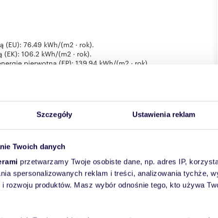
 (EU): 76.49 kWh/(m2 · rok).
(EK): 106.2 kWh/(m2 · rok).
ergię pierwotną (EP): 139.94 kWh/(m2 · rok).
(m2 · rok).
bowaniu na energię końcową (U OZE): 0.00 %.
Szczegóły
Ustawienia reklam
apartment in a prefabricated concrete block.
nie Twoich danych
+ utilities.
erami
przetwarzamy Twoje osobiste dane, np. adres IP, korzystaj
uilding with an elevator, and is a two-sided apartment.
lania spersonalizowanych reklam i treści, analizowania tychże,
 rozwoju produktów. Masz wybór odnośnie tego, kto używa Twoi
go. The immediate area offers a full range of retail and
nd recreational areas.