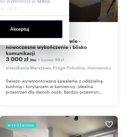
sne preferencje w
sekcji
j chwili.
ołecznościowe i analizować
Akceptuj
28
m
1
107
zł/m
artnerom społecznościowym,
2
2
anymi od Ciebie lub
Kawalerka 28 m² w Warszawie -
nowoczesne wykończenie i blisko
komunikacji
3 000 zł
+ czynsz: 90 zł
/mc
mieszkanie Warszawa, Praga-Południe, Hetmańska
Świeżo wyremontowana kawalerka z oddzielną
kuchnią i korytarzem w kamienicy. Idealna
przestrzeń dla dwóch osób. Bardzo przestron...
WYRÓŻNIONE