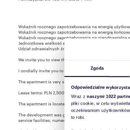
Wskaźnik rocznego zapotrzebowania na energię użytkową
Wskaźnik rocznego zapotrzebowania na energię końcową 
Wskaźnik rocznego zapotrzebowania na nieodnawialną en
Jednostkowa wielkość emisji CO2 (E CO2): 0.0376 t CO2/
Udział odnawialnych źródeł energii w rocznym zapotrze
We invite you to view the offer.
Zgoda
I cordially invite you to move into a spacious 61.5 sq m 
The apartment is very spacious and cozy.
Odpowiedzialne wykorzysta
Lease terms: PLN 2,500 + administrative fees of PLN 1,065 
Wraz z
naszymi 1022 partn
The apartment is located on the 4th floor of a 10-story b
pliki cookie, w celu wyświet
oczekiwaniom użytkowników i
The development was given a modern look several years a
to robi.
service facilities, numerous walking and cycling trails, a