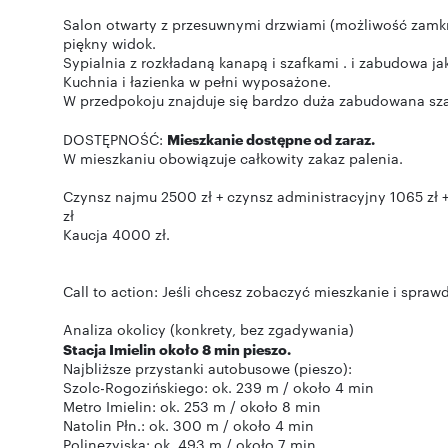
Salon otwarty z przesuwnymi drzwiami (możliwość zamkn
piękny widok.
Sypialnia z rozkładaną kanapą i szafkami . i zabudowa j
Kuchnia i łazienka w pełni wyposażone.
W przedpokoju znajduje się bardzo duża zabudowana sz
DOSTĘPNOŚĆ:
Mieszkanie dostępne od zaraz.
W mieszkaniu obowiązuje całkowity zakaz palenia.
Czynsz najmu 2500 zł + czynsz administracyjny 1065 zł +
zł
Kaucja 4000 zł.
Call to action: Jeśli chcesz zobaczyć mieszkanie i spraw
Analiza okolicy (konkrety, bez zgadywania)
Stacja Imielin około 8 min pieszo.
Najbliższe przystanki autobusowe (pieszo):
Szolc-Rogozińskiego: ok. 239 m / około 4 min
Metro Imielin: ok. 253 m / około 8 min
Natolin Płn.: ok. 300 m / około 4 min
Polinezyjska: ok. 493 m / około 7 min