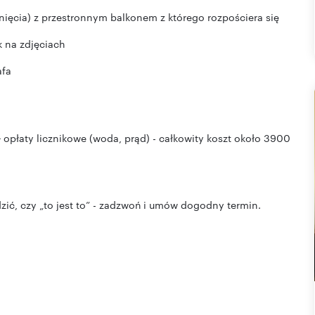
ięcia) z przestronnym balkonem z którego rozpościera się
ak na zdjęciach
afa
 opłaty licznikowe (woda, prąd) - całkowity koszt około 3900
dzić, czy „to jest to” - zadzwoń i umów dogodny termin.