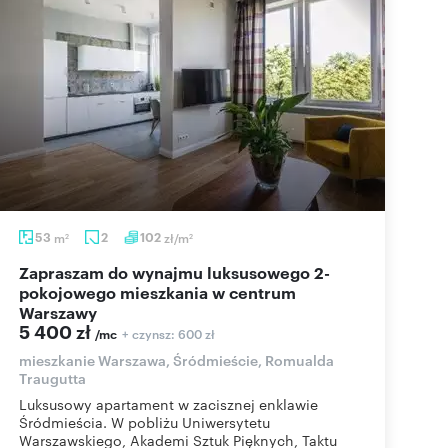
53
m
2
102
zł/m
2
2
Zapraszam do wynajmu luksusowego 2-
pokojowego mieszkania w centrum
Warszawy
5 400 zł
+ czynsz: 600 zł
/mc
mieszkanie Warszawa, Śródmieście, Romualda
Traugutta
Luksusowy apartament w zacisznej enklawie
Śródmieścia. W pobliżu Uniwersytetu
Warszawskiego, Akademi Sztuk Pięknych, Taktu