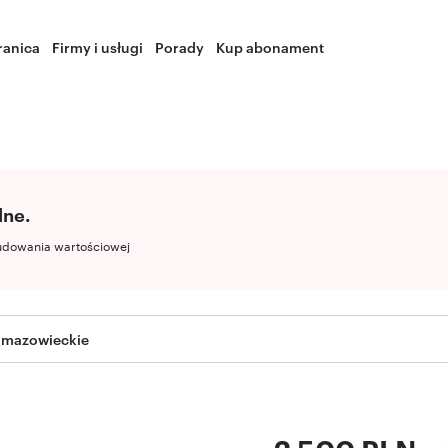
ranica
Firmy i usługi
Porady
Kup abonament
lne.
udowania wartościowej
 mazowieckie