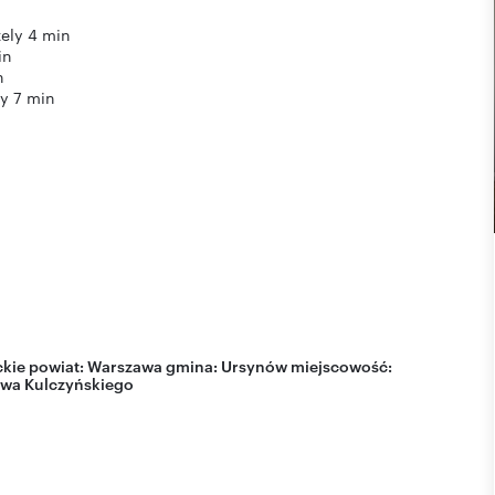
ely 4 min
in
n
ly 7 min
kie
powiat:
Warszawa
gmina:
Ursynów
miejscowość:
awa Kulczyńskiego