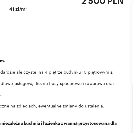
2 500 PLN
2
41 zł/m
em.
ndardzie ale czyste na 4 piętrze budynku 10 piętrowym z
andlowo-usługową, liczne trasy spacerowe i rowerowe oraz
n.
czne na zdjęciach, ewentualne zmiany do ustalenia.
a niezależna kuchnia i łazienka z wanną przystosowana dla