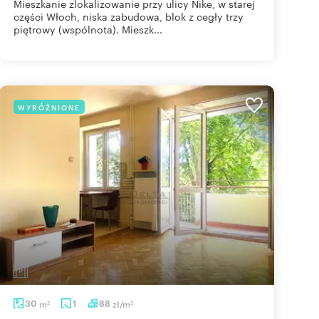
Mieszkanie zlokalizowanie przy ulicy Nike, w starej
części Włoch, niska zabudowa, blok z cegły trzy
piętrowy (wspólnota). Mieszk...
WYRÓŻNIONE
30
m
1
88
zł/m
2
2