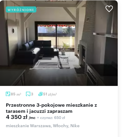
WYRÓŻNIONE
85
m
3
51
zł/m
2
2
Przestronne 3-pokojowe mieszkanie z
tarasem i jacuzzi zapraszam
4 350 zł
+ czynsz: 650 zł
/mc
mieszkanie Warszawa, Włochy, Nike