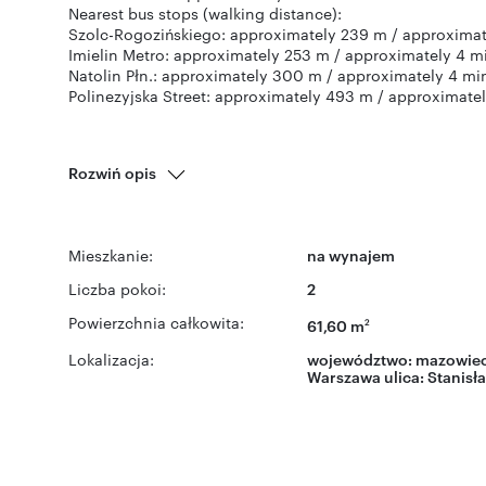
Nearest bus stops (walking distance):
Szolc-Rogozińskiego: approximately 239 m / approximat
Imielin Metro: approximately 253 m / approximately 4 m
Natolin Płn.: approximately 300 m / approximately 4 mi
Polinezyjska Street: approximately 493 m / approximate
Rozwiń opis
Mieszkanie:
na wynajem
Liczba pokoi:
2
Powierzchnia całkowita:
61,60 m
2
Lokalizacja:
województwo:
mazowiec
Warszawa
ulica:
Stanisł