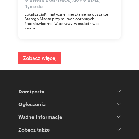
mieszkanie Warszawa, Śródmieście,
Rycerska
LokalizacjaKlimatyczne mieszkanie na obszarze
Starego Miasta przy murach obronnych
średniowiecznej Warszawy, w sąsiedztwie
Zamku...
Zobacz więcej
Domiporta
Ogłoszenia
Ważne informacje
Zobacz także