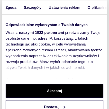
2-pokojowe mieszkanie w centrum
Warszawy, widna loggia - polecam!
Zgoda
Szczegóły
Ustawienia reklam
O plikach c
3 200 zł
+ czynsz: 720 zł
/mc
mieszkanie Warszawa, Śródmieście,
Chmielna
Odpowiedzialne wykorzystanie Twoich danych
Mieszkanie 2 pokojowe znajduje sie na 3 piętrze
wieżowca w fantastycznej lokalizacji w samym
Wraz z
naszymi 1022 partnerami
przetwarzamy Twoje
centrum Warszawy obok Rotundy,Pasaż...
osobiste dane, np. adres IP, korzystając z takich
technologii jak pliki cookie, w celu wyświetlania
spersonalizowanych reklam i treści, analizowania tychże,
wychodzenia naprzeciw oczekiwaniom użytkowników i
rozwoju produktów. Masz wybór odnośnie tego, kto
WYRÓŻNIONE
używa Twoich danych i w jakich celach to robi.
Dowiedz się więcej odnośnie tego, jak Twoje osobiste
dane są przetwarzane oraz ustaw własne preferencje w
sekcji szczegółów
. W Deklaracji plików cookie możesz
Akceptuj
zmienić lub wycofać swoją zgodę w dowolnej chwili.
Dostosuj
Wykorzystujemy pliki cookie do spersonalizowania treści