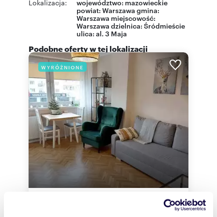
Lokalizacja:
województwo:
mazowieckie
powiat:
Warszawa
gmina:
Warszawa
miejscowość:
Warszawa
dzielnica:
Śródmieście
ulica:
al. 3 Maja
Podobne oferty w tej lokalizacji
WYRÓŻNIONE
m
zł/m
40
2
80
2
2