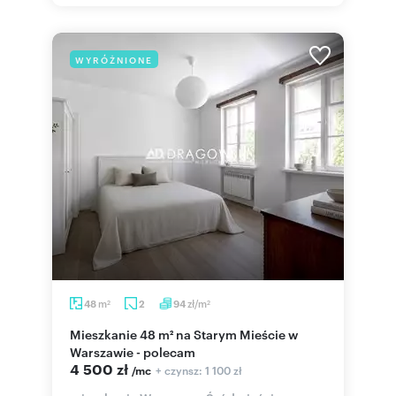
WYRÓŻNIONE
m
zł/m
48
2
94
2
2
Mieszkanie 48 m² na Starym Mieście w
Warszawie - polecam
4 500 zł
+ czynsz: 1 100 zł
/mc