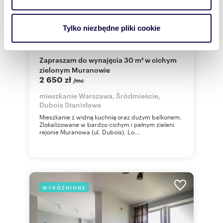
i reklam, aby oferować funkcje społecznościowe i
analizować ruch w naszej witrynie. Informacje o tym, jak
Tylko niezbędne pliki cookie
korzystasz z naszej witryny, udostępniamy partnerom
m
zł/m
30
1
88
2
2
społecznościowym, reklamowym i analitycznym.
Partnerzy mogą połączyć te informacje z innymi danymi
Zapraszam do wynajęcia 30 m² w cichym
zielonym Muranowie
otrzymanymi od Ciebie lub uzyskanymi podczas
2 650 zł
/mc
korzystania z ich usług.
mieszkanie Warszawa, Śródmieście,
Dubois Stanisława
Mieszkanie z widną kuchnią oraz dużym balkonem.
Zlokalizowane w bardzo cichym i pełnym zieleni
rejonie Muranowa (ul. Dubois). Lo...
WYRÓŻNIONE