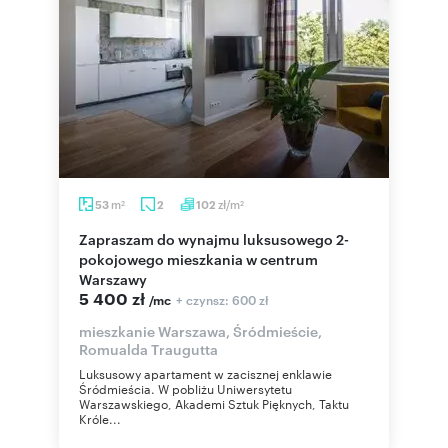
m
zł/m
53
2
102
2
2
Zapraszam do wynajmu luksusowego 2-
pokojowego mieszkania w centrum
Warszawy
5 400 zł
+ czynsz: 600 zł
/mc
mieszkanie Warszawa, Śródmieście,
Romualda Traugutta
Luksusowy apartament w zacisznej enklawie
Śródmieścia. W pobliżu Uniwersytetu
Warszawskiego, Akademi Sztuk Pięknych, Taktu
Króle...