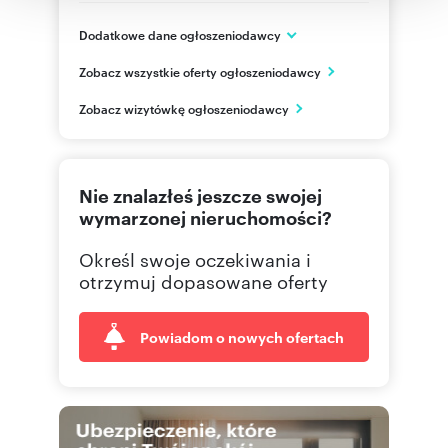
korzystania z ich usług.
Dodatkowe dane ogłoszeniodawcy
Al.KEN 90 lok. U5
Zobacz wszystkie oferty ogłoszeniodawcy
Warszawa
mazowieckie
PL
Zobacz wizytówkę ogłoszeniodawcy
+48 22
Pokaż telefon
Nie znalazłeś jeszcze swojej
wymarzonej nieruchomości?
Określ swoje oczekiwania i
otrzymuj dopasowane oferty
Powiadom o nowych ofertach