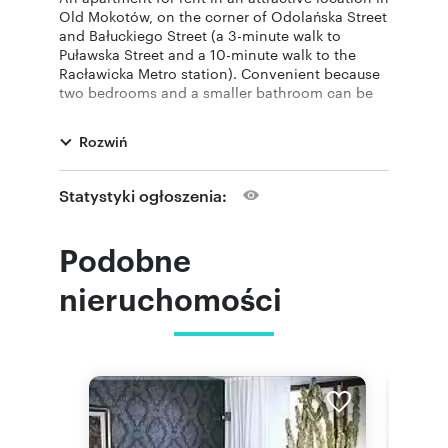
Old Mokotów, on the corner of Odolańska Street
and Bałuckiego Street (a 3-minute walk to
Puławska Street and a 10-minute walk to the
Racławicka Metro station). Convenient because
two bedrooms and a smaller bathroom can be
separated from the rest of the apartment,
creating two separate zones. The total area of
Rozwiń
the apartment is 108 m².
Height 280 cm. Floors: parquet, terracotta,
carpet.
Statystyki ogłoszenia:
The apartment consists of:
1. living room 25 m2,
Podobne
2. three bedrooms 18, 12 and 10 m2,
3. wardrobes,
nieruchomości
4. fully equipped kitchen with a window,
5. hall 8 m2,
6. two bathrooms,
7. two balconies.
The hallway and master bedroom feature
spacious wardrobes. The apartment is air-
conditioned.
Security is ensured by triple monitoring (street,