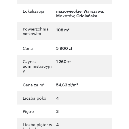
Lokalizacja
mazowieckie
,
Warszawa
,
Mokotów
,
Odolańska
Powierzchnia
108 m
2
całkowita
Cena
5 900 zł
Czynsz
1 260 zł
administracyjn
y
Cena za m
54,63 zł/m
2
2
Liczba pokoi
4
Piętro
3
Liczba pięter w
4
budynku