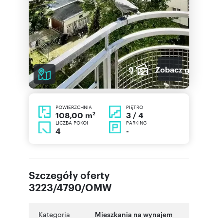
9
Zobacz galerię
POWIERZCHNIA
PIĘTRO
2
3 / 4
108,00 m
LICZBA POKOI
PARKING
4
-
Szczegóły oferty
3223/4790/OMW
Kategoria
Mieszkania na wynajem