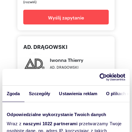
(rozwiń)
nieruchomości ASARI CRM (asaricrm.com)
Wyślij zapytanie
Numer oferty: 3223/4790/OMW
Nr licencji zawodowej: 6622
AD. DRĄGOWSKI
Iwonna
Thierry
AD. DRĄGOWSKI
600592
Pokaż telefon
Zgoda
Szczegóły
Ustawienia reklam
O plikach c
226161
Pokaż telefon
Odpowiedzialne wykorzystanie Twoich danych
Wraz z
naszymi 1022 partnerami
przetwarzamy Twoje
osobiste dane, np. adres IP, korzystając z takich