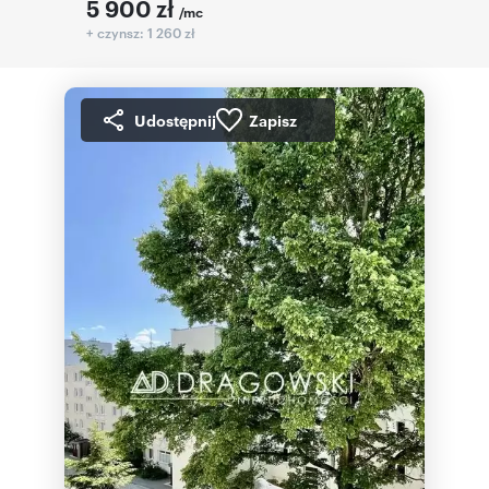
5 900
zł
/mc
+ czynsz: 1 260 zł
Udostępnij
Zapisz