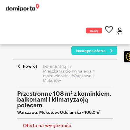
Dodaj
ogłoszenie
Następna oferta
Powrót
›
Domiporta.pl
›
Mieszkania do wynajęcia
›
›
mazowieckie
Warszawa
Mokotów
Przestronne 108 m² z kominkiem,
balkonami i klimatyzacją
polecam
Warszawa
,
Mokotów
,
Odolańska
- 108,0m
2
Oferta na wyłączność