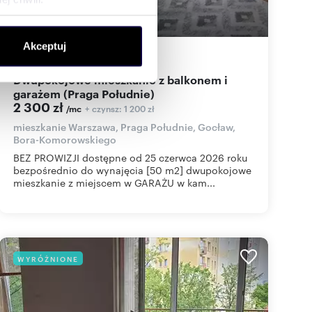
ołecznościowe i analizować
Akceptuj
artnerom społecznościowym,
50
m
2
46
zł/m
2
2
anymi od Ciebie lub
Dwupokojowe mieszkanie z balkonem i
garażem (Praga Południe)
2 300 zł
+ czynsz: 1 200 zł
/mc
mieszkanie Warszawa, Praga Południe, Gocław,
Bora-Komorowskiego
BEZ PROWIZJI dostępne od 25 czerwca 2026 roku
bezpośrednio do wynajęcia [50 m2] dwupokojowe
mieszkanie z miejscem w GARAŻU w kam...
WYRÓŻNIONE