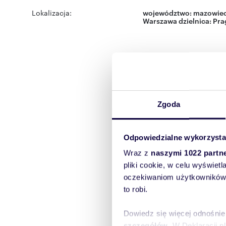
Lokalizacja:
województwo:
mazowiec
Warszawa
dzielnica:
Pra
Zgoda
Odpowiedzialne wykorzysta
Wraz z
naszymi 1022 partn
pliki cookie, w celu wyświet
oczekiwaniom użytkowników i
to robi.
Dowiedz się więcej odnośnie
szczegółów
. W Deklaracji 