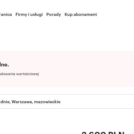
ranica
Firmy i usługi
Porady
Kup abonament
lne.
udowania wartościowej
udnie, Warszawa, mazowieckie