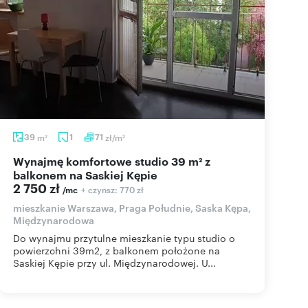
39
m
1
71
zł/m
2
2
Wynajmę komfortowe studio 39 m² z
balkonem na Saskiej Kępie
2 750 zł
+ czynsz: 770 zł
/mc
mieszkanie Warszawa, Praga Południe, Saska Kępa,
Międzynarodowa
Do wynajmu przytulne mieszkanie typu studio o
powierzchni 39m2, z balkonem położone na
Saskiej Kępie przy ul. Międzynarodowej. U...