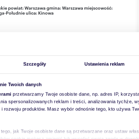
kie
powiat:
Warszawa
gmina:
Warszawa
miejscowość:
ga-Południe
ulica:
Kinowa
Szczegóły
Ustawienia reklam
nie Twoich danych
erami
przetwarzamy Twoje osobiste dane, np. adres IP, korzystaj
lania spersonalizowanych reklam i treści, analizowania tychże,
 rozwoju produktów. Masz wybór odnośnie tego, kto używa Twoi
 tego, jak Twoje osobiste dane są przetwarzane oraz ustaw wła
plików cookie możesz zmienić lub wycofać swoją zgodę w dowolne