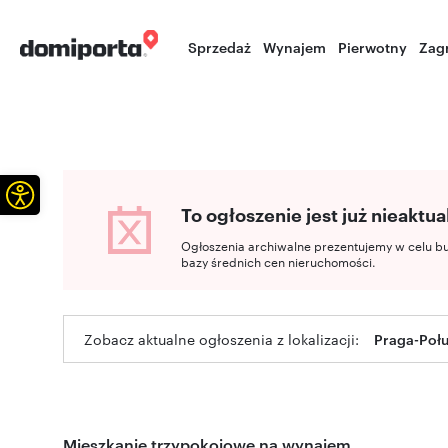
Sprzedaż
Wynajem
Pierwotny
Zag
Otwórz pasek narzędzi
To ogłoszenie jest już nieaktua
Ogłoszenia archiwalne prezentujemy w celu b
bazy średnich cen nieruchomości.
Zobacz aktualne ogłoszenia z lokalizacji:
Praga-Poł
Mieszkanie trzypokojowe na wynajem