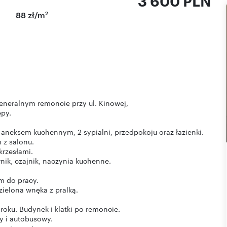
3 600 PLN
2
88 zł/m
eneralnym remoncie przy ul. Kinowej,
ępy.
 aneksem kuchennym, 2 sypialni, przedpokoju oraz łazienki.
 z salonu.
krzesłami.
ik, czajnik, naczynia kuchenne.
m do pracy.
ielona wnęka z pralką.
roku. Budynek i klatki po remoncie.
y i autobusowy.