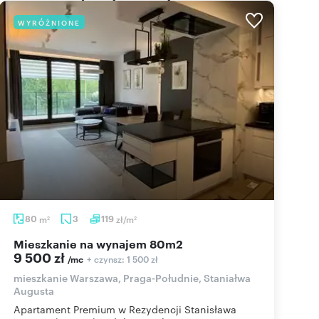
WYRÓŻNIONE
80
m
3
119
zł/m
2
2
mieszkanie na wynajem 80m2
9 500 zł
+ czynsz: 1 500 zł
/mc
mieszkanie Warszawa, Praga-Południe, Staniałwa
Augusta
Apartament Premium w Rezydencji Stanisława