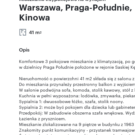
Warszawa, Praga-Południe,
Kinowa
41 m
2
Opis
Komfortowe 3 pokojowe mieszkanie z klimatyzacją, po g
w dzielnicy Praga Południe położone w rejonie Saskiej K
Nieruchomość o powierzchni 41 m2 składa się z salonu z
Do mieszkania przynależy przestronny balkon z wyjściem
W salonie podwójna sofa, komoda, stolik kawowy, stół z 
Kuchnia w pełni wyposażona: lodówka, zmywarka, piekarn
Sypialnia 1: dwuosobowe łóżko, szafa, stolik nocny.
Sypialnia 2: może być pokojem dla dziecka lub gabinete
Przedpokój: W zabudowie obszerna szafa wnękowa. Wydz
Łazienka z prysznicem.
Mieszkanie zlokalizowane na 9 piętrze w budynku z 1963 
Znakomity punkt komunikacyjny - przystanek tramwajow