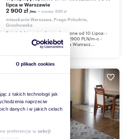
lipca w Warszawie
2 900 zł
+ czynsz: 600 zł
/mc
mieszkanie Warszawa, Praga-Południe,
Grochowska
Dzień dobry, mieszkanie dostępne od 10 Lipca: -
opłata wraz z czynszem adm. 2900 PLN/m-c -
kaucja 2900 PLN. -blisko ronda Wiatracz...
O plikach cookies
WYRÓŻNIONE
ąc z takich technologii jak
 wychodzenia naprzeciw
ch danych i w jakich celach
sne preferencje w
sekcji
j chwili.