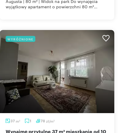
Augusta | 80 m² | Widok na park Do wynajęcia
wyjątkowy apartament o powierzchni 80 m²...
WYRÓŻNIONE
37
m
1
78
zł/m
2
2
Wynajmę przytulne 37 m² mieszkanie od 10