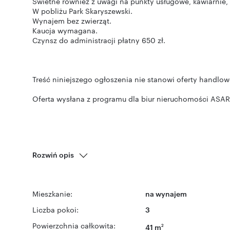
Świetne również z uwagi na punkty usługowe, kawiarnie, 
W pobliżu Park Skaryszewski.
Wynajem bez zwierząt.
Kaucja wymagana.
Czynsz do administracji płatny 650 zł.
Treść niniejszego ogłoszenia nie stanowi oferty handlo
Oferta wysłana z programu dla biur nieruchomości ASAR
Rozwiń opis
Mieszkanie:
na wynajem
Liczba pokoi:
3
Powierzchnia całkowita:
41 m
2