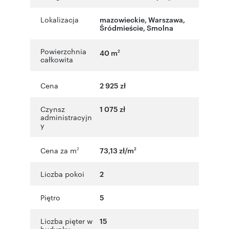
Lokalizacja
mazowieckie
,
Warszawa
,
Śródmieście
,
Smolna
Powierzchnia
40 m
2
całkowita
Cena
2 925 zł
Czynsz
1 075 zł
administracyjn
y
Cena za m
73,13 zł/m
2
2
Liczba pokoi
2
Piętro
5
Liczba pięter w
15
budynku