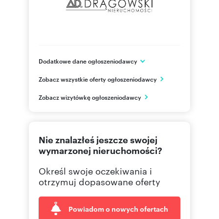
Dodatkowe dane ogłoszeniodawcy
Al.KEN 90 lok. U5
Zobacz wszystkie oferty ogłoszeniodawcy
Warszawa
mazowieckie
PL
Zobacz wizytówkę ogłoszeniodawcy
+48 22
Pokaż telefon
Nie znalazłeś jeszcze swojej
wymarzonej nieruchomości?
Określ swoje oczekiwania i
otrzymuj dopasowane oferty
Powiadom o nowych ofertach