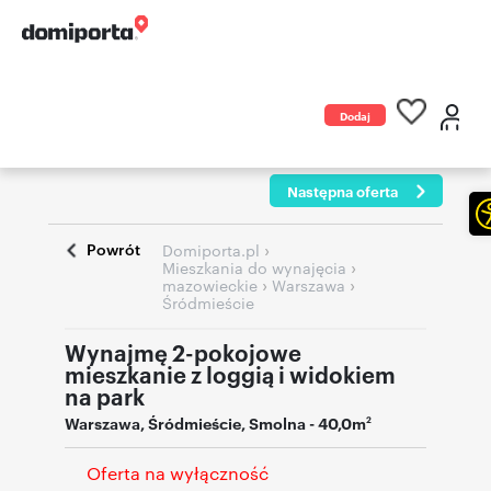
Dodaj
ogłoszenie
Następna oferta
Powrót
›
Domiporta.pl
›
Mieszkania do wynajęcia
›
›
mazowieckie
Warszawa
Śródmieście
Wynajmę 2-pokojowe
mieszkanie z loggią i widokiem
na park
Warszawa
,
Śródmieście
,
Smolna
- 40,0m
2
Oferta na wyłączność