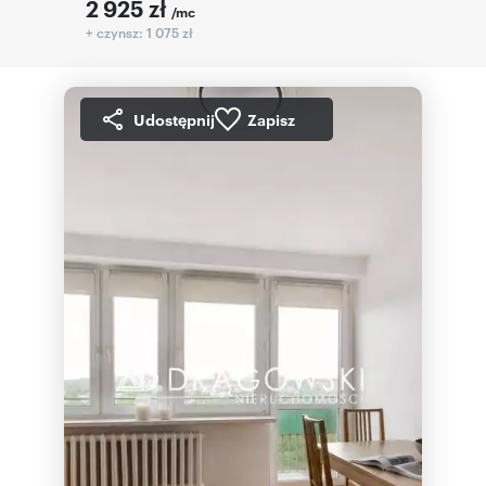
2 925
zł
/mc
+ czynsz: 1 075 zł
Udostępnij
Zapisz