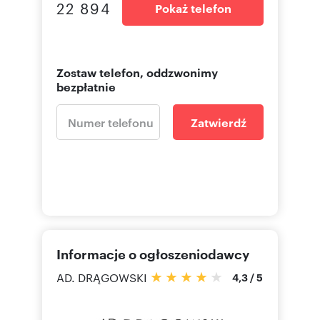
22 894
Pokaż telefon
Zostaw telefon, oddzwonimy
bezpłatnie
Zatwierdź
Informacje o ogłoszeniodawcy
AD. DRĄGOWSKI
4,3
/
5