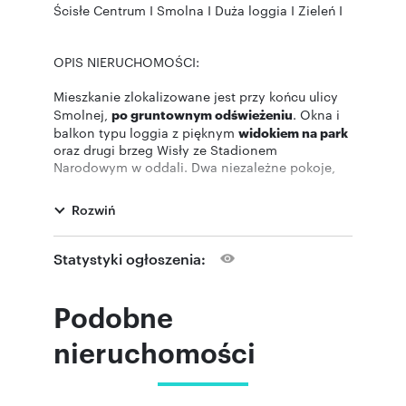
Ścisłe Centrum I Smolna I Duża loggia I Zieleń I
OPIS NIERUCHOMOŚCI:
Mieszkanie zlokalizowane jest przy końcu ulicy
Smolnej,
po gruntownym odświeżeniu
. Okna i
balkon typu loggia z pięknym
widokiem na park
oraz drugi brzeg Wisły ze Stadionem
Narodowym w oddali. Dwa niezależne pokoje,
kuchnia i łazienka z kabiną prysznicową.
Rozwiń
Doskonała lokalizacja umożliwiająca łatwy
dostęp do pełnej infrastruktury, komunikacji i
terenów rekreacyjnych.
Statystyki ogłoszenia:
DODATKOWE INFORMACJE:
Podobne
- 4.000 PLN razem z czynszem
nieruchomości
administracyjnym + opłaty licznikowe,
- wymagana kaucja jedomiesięczna,
- dostępne od ręki