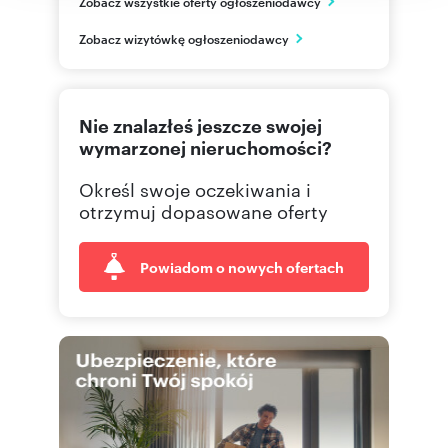
Zobacz wszystkie oferty ogłoszeniodawcy
Poznań
wielkopolskie
PL
Zobacz wizytówkę ogłoszeniodawcy
(61) 6
Pokaż telefon
Nie znalazłeś jeszcze swojej
wymarzonej nieruchomości?
Określ swoje oczekiwania i
otrzymuj dopasowane oferty
Powiadom o nowych ofertach