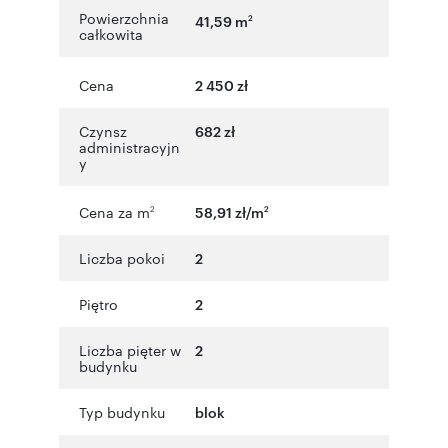
Powierzchnia
41,59 m
2
całkowita
Cena
2 450 zł
Czynsz
682 zł
administracyjn
y
Cena za m
58,91 zł/m
2
2
Liczba pokoi
2
Piętro
2
Liczba pięter w
2
budynku
Typ budynku
blok