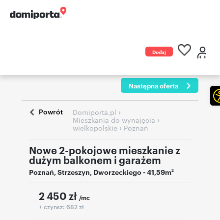
Dodaj
ogłoszenie
Następna oferta
Powrót
›
Domiporta.pl
›
Mieszkania do wynajęcia
›
wielkopolskie
Poznań
Nowe 2-pokojowe mieszkanie z
dużym balkonem i garażem
Poznań
,
Strzeszyn
,
Dworzeckiego
- 41,59m
2
2 450
zł
/mc
+ czynsz: 682 zł