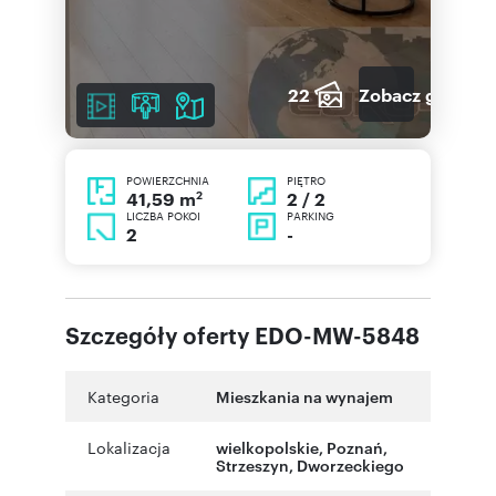
22
Zobacz galerię
POWIERZCHNIA
PIĘTRO
2
2 / 2
41,59 m
LICZBA POKOI
PARKING
2
-
Szczegóły oferty EDO-MW-5848
Kategoria
Mieszkania na wynajem
Lokalizacja
wielkopolskie
,
Poznań
,
Strzeszyn
,
Dworzeckiego