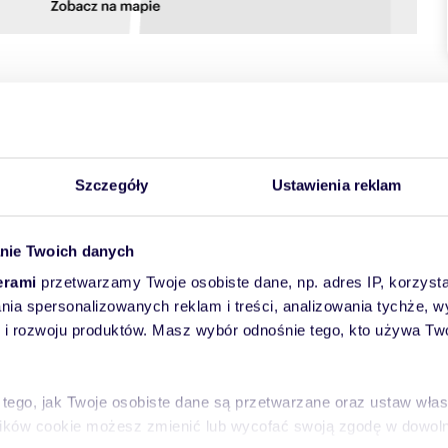
towych
Szczegóły
Ustawienia reklam
nie Twoich danych
erami
przetwarzamy Twoje osobiste dane, np. adres IP, korzystaj
lania spersonalizowanych reklam i treści, analizowania tychże,
 rozwoju produktów. Masz wybór odnośnie tego, kto używa Twoi
ednikiem!
okojowe o pow. 42,19 m2. Mieszkanie położone jest na 1
 tego, jak Twoje osobiste dane są przetwarzane oraz ustaw wła
tycja zrealizowana w głębi posesji, więc jest cicho), w pobliżu
plików cookie możesz zmienić lub wycofać swoją zgodę w dowolne