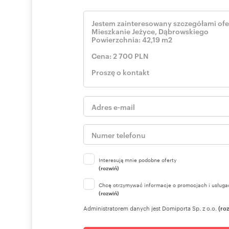
I Agent Ubezpieczeniowy
Pośrednik odpowiedzialny zawodowo
Nr licencji zawodowej: 1542
Nota prawna
Wszelkie w/w informacje nie stanowią oferty w rozumien
Ze względu na okoliczność, iż powyższe informacje pocho
zweryfikować, firma nie ponosi odpowiedzialności za ic
Interesują mnie podobne oferty
(rozwiń)
Chcę otrzymywać informacje o promocjach i usługa
(rozwiń)
Administratorem danych jest Domiporta Sp. z o.o.
(ro