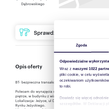
Dąbrowskiego
Sprawdź ofertę usług remon
Zgoda
Odpowiedzialne wykorzysta
Opis oferty
Wraz z
naszymi 1022 partn
pliki cookie, w celu wyświet
oczekiwaniom użytkowników i
BT- bezpieczna transakcja tylko z licencjonowanym pośr
to robi.
Polecam do wynajęcia nowe, umeblowane mieszkanie 2-p
piętrze, w budynku z windą.
Dowiedz się więcej odnośnie
Lokalizacja: Jeżyce, ul Dąbrowskiego (nie od ulicy, inwes
szczegółów
. W Deklaracji 
Rynku Jeżyckiego.