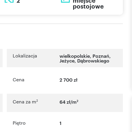
2
miejsce
postojowe
Lokalizacja
wielkopolskie
,
Poznań
,
Jeżyce
,
Dąbrowskiego
Cena
2 700 zł
2
2
Cena za m
64 zł/m
Piętro
1