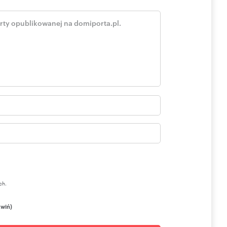
iu przepisów prawa cywilnego.
dzą od osób trzecich i część z nich nie zawsze daje się
h dokładność, kompletność i aktualność.
ch.
zwiń)