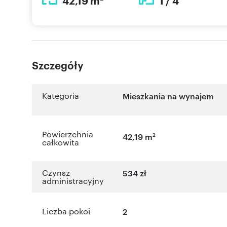
42,19 m
1 / 4
Szczegóły
Kategoria
Mieszkania na wynajem
Powierzchnia
2
42,19 m
całkowita
Czynsz
534 zł
administracyjny
Liczba pokoi
2