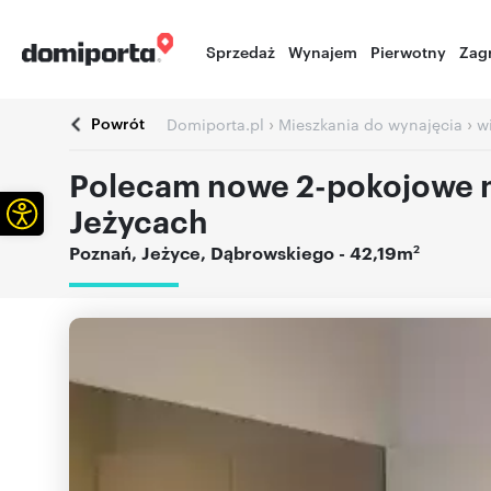
Sprzedaż
Wynajem
Pierwotny
Zag
Powrót
›
›
Domiporta.pl
Mieszkania do wynajęcia
w
Polecam nowe 2-pokojowe m
Otwórz pasek narzędzi
Jeżycach
2
Poznań
,
Jeżyce
,
Dąbrowskiego
- 42,19m