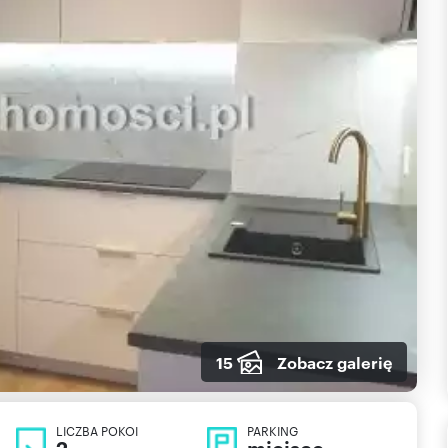
15
Zobacz galerię
LICZBA POKOI
PARKING