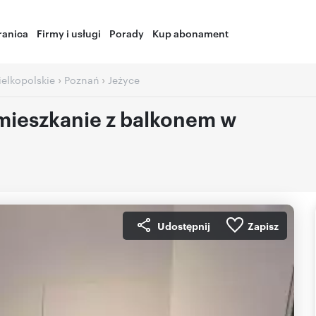
ranica
Firmy i usługi
Porady
Kup abonament
›
›
ielkopolskie
Poznań
Jeżyce
ieszkanie z balkonem w
Udostępnij
Zapisz