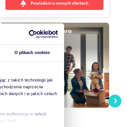
Powiadom o nowych ofertach
O plikach cookies
ąc z takich technologii jak
 wychodzenia naprzeciw
ch danych i w jakich celach
Następn
sne preferencje w
sekcji
j chwili.