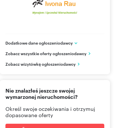
Dodatkowe dane ogłoszeniodawcy
ul. Stawna 15D
Zobacz wszystkie oferty ogłoszeniodawcy
Komorniki
wielkopolskie
PL
Zobacz wizytówkę ogłoszeniodawcy
602 66
Pokaż telefon
Nie znalazłeś jeszcze swojej
618 04
Pokaż telefon
wymarzonej nieruchomości?
Określ swoje oczekiwania i otrzymuj
dopasowane oferty