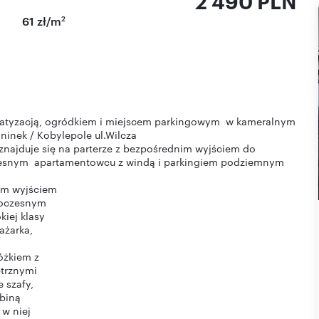
2 490 PLN
2
61 zł/m
imatyzacją, ogródkiem i miejscem parkingowym w kameralnym
ninek / Kobylepole ul.Wilcza
najduje się na parterze z bezpośrednim wyjściem do
esnym apartamentowcu z windą i parkingiem podziemnym
im wyjściem
woczesnym
iej klasy
ażarka,
łóżkiem z
ętrznymi
e szafy,
abiną
 w niej