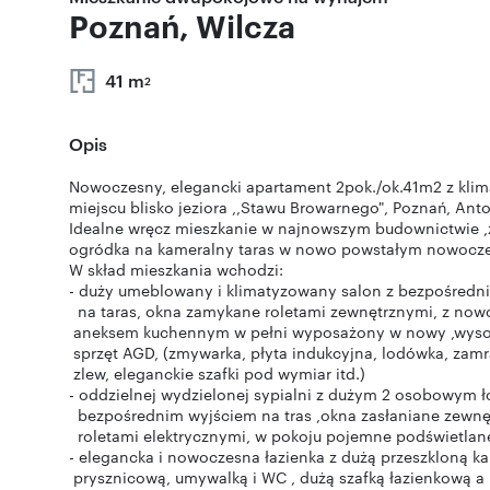
Poznań, Wilcza
41 m
2
Opis
Nowoczesny, elegancki apartament 2pok./ok.41m2 z kl
miejscu blisko jeziora ,,Stawu Browarnego", Poznań, Anto
Idealne wręcz mieszkanie w najnowszym budownictwie ,z
ogródka na kameralny taras w nowo powstałym nowocz
W skład mieszkania wchodzi:
- duży umeblowany i klimatyzowany salon z bezpośredn
na taras, okna zamykane roletami zewnętrznymi, z no
aneksem kuchennym w pełni wyposażony w nowy ,wysok
sprzęt AGD, (zmywarka, płyta indukcyjna, lodówka, zamr
zlew, eleganckie szafki pod wymiar itd.)
- oddzielnej wydzielonej sypialni z dużym 2 osobowym 
bezpośrednim wyjściem na tras ,okna zasłaniane zewn
roletami elektrycznymi, w pokoju pojemne podświetlan
- elegancka i nowoczesna łazienka z dużą przeszkloną k
prysznicową, umywalką i WC , dużą szafką łazienkową a