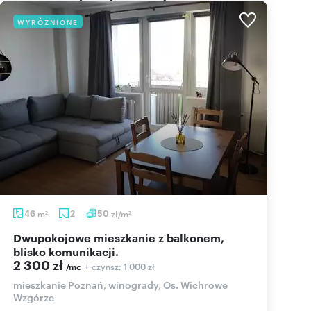
WYRÓŻNIONE
46
m
2
50
zł/m
2
2
Dwupokojowe mieszkanie z balkonem,
blisko komunikacji.
2 300 zł
+ czynsz: 1 000 zł
/mc
mieszkanie Poznań, winogrady, Os. Wichrowe
Wzgórze