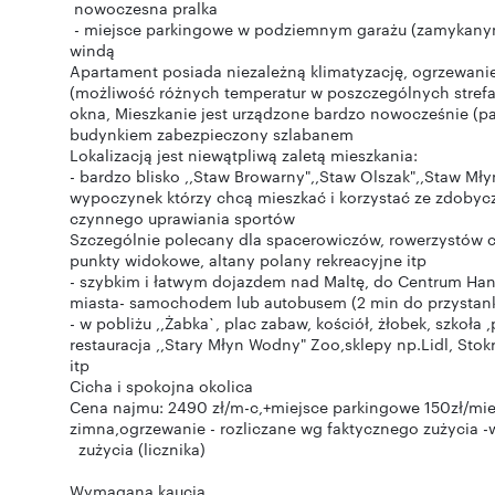
nowoczesna pralka
- miejsce parkingowe w podziemnym garażu (zamykany
windą
Apartament posiada niezależną klimatyzację, ogrzewan
(możliwość różnych temperatur w poszczególnych strefac
okna, Mieszkanie jest urządzone bardzo nowocześnie (pa
budynkiem zabezpieczony szlabanem
Lokalizacją jest niewątpliwą zaletą mieszkania:
- bardzo blisko ,,Staw Browarny",,Staw Olszak",,Staw Mły
wypoczynek którzy chcą mieszkać i korzystać ze zdobyczy
czynnego uprawiania sportów
Szczególnie polecany dla spacerowiczów, rowerzystów c
punkty widokowe, altany polany rekreacyjne itp
- szybkim i łatwym dojazdem nad Maltę, do Centrum H
miasta- samochodem lub autobusem (2 min do przystan
- w pobliżu ,,Żabka`, plac zabaw, kościół, żłobek, szko
restauracja ,,Stary Młyn Wodny" Zoo,sklepy np.Lidl, Stok
itp
Cicha i spokojna okolica
Cena najmu: 2490 zł/m-c,+miejsce parkingowe 150zł/mies
zimna,ogrzewanie - rozliczane wg faktycznego zużycia -
zużycia (licznika)
Wymagana kaucja