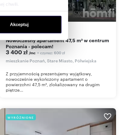
j chwili.
ołecznościowe i analizować
Akceptuj
artnerom społecznościowym,
47,50
m
1
72
zł/m
2
2
anymi od Ciebie lub
Nowoczesny apartament 47,5 m² w centrum
Poznania - polecam!
3 400 zł
+ czynsz: 600 zł
/mc
mieszkanie Poznań, Stare Miasto, Półwiejska
Z przyjemnością prezentujemy wyjątkowy,
nowocześnie wykończony apartament o
powierzchni 47,5 m², zlokalizowany na drugim
piętrze...
WYRÓŻNIONE