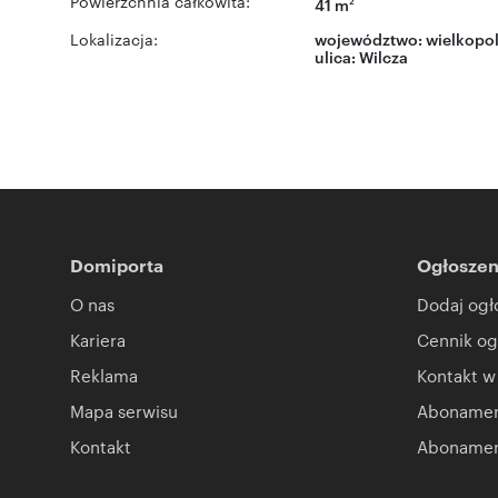
Powierzchnia całkowita:
41 m
2
Lokalizacja:
województwo:
wielkopol
ulica:
Wilcza
Domiporta
Ogłoszen
O nas
Dodaj ogł
Kariera
Cennik og
Reklama
Kontakt w
Mapa serwisu
Abonament
Kontakt
Abonamen