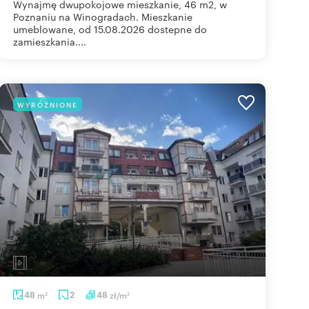
Wynajmę dwupokojowe mieszkanie, 46 m2, w
Poznaniu na Winogradach. Mieszkanie
umeblowane, od 15.08.2026 dostepne do
zamieszkania....
WYRÓŻNIONE
48
m
2
48
zł/m
2
2