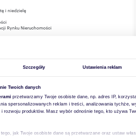
ę i niedzielę
ości
racji Rynku Nieruchomości
tanowi oferty handlowej w myśl przepisów art 66par.1 kodeksu
d a balcony, located in the very center of Poznań,
Szczegóły
Ustawienia reklam
lt apartment building with an elevator, decorated in a modern-
scount, if renting 2 or 3 apartments!!!! E.g. for employees or
nie Twoich danych
nd fully equipped kitchen (with high-end household
erami
przetwarzamy Twoje osobiste dane, np. adres IP, korzystaj
, etc.)
lania spersonalizowanych reklam i treści, analizowania tychże,
 rozwoju produktów. Masz wybór odnośnie tego, kto używa Twoi
 apartment is very modernly furnished (see photos). The
ld’s, restaurants, pizzerias)
 tego, jak Twoje osobiste dane są przetwarzane oraz ustaw wła