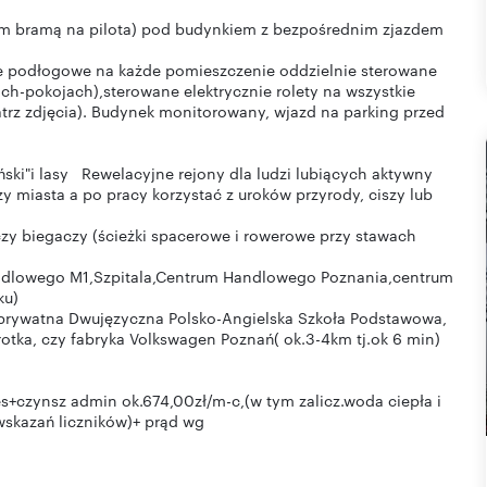
m bramą na pilota) pod budynkiem z bezpośrednim zjazdem
ie podłogowe na każde pomieszczenie oddzielnie sterowane
h-pokojach),sterowane elektrycznie rolety na wszystkie
trz zdjęcia). Budynek monitorowany, wjazd na parking przed
ński"i lasy Rewelacyjne rejony dla ludzi lubiących aktywny
 miasta a po pracy korzystać z uroków przyrody, ciszy lub
zy biegaczy (ścieżki spacerowe i rowerowe przy stawach
andlowego M1,Szpitala,Centrum Handlowego Poznania,centrum
ku)
ła ,prywatna Dwujęzyczna Polsko-Angielska Szkoła Podstawowa,
rotka, czy fabryka Volkswagen Poznań( ok.3-4km tj.ok 6 min)
+czynsz admin ok.674,00zł/m-c,(w tym zalicz.woda ciepła i
wskazań liczników)+ prąd wg