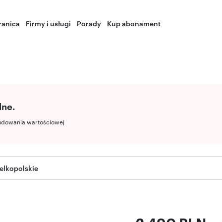
ranica
Firmy i usługi
Porady
Kup abonament
lne.
udowania wartościowej
elkopolskie