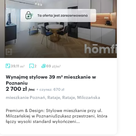
39,11
m
2
69
zł/m
2
2
Wynajmę stylowe 39 m² mieszkanie w
Poznaniu
2 700 zł
+ czynsz: 670 zł
/mc
mieszkanie Poznań, Rataje, Rataje, Milczańska
Premium & Design: Stylowe mieszkanie przy ul.
Milczańskiej w PoznaniuSzukasz przestrzeni, która
łączy wysoki standard wykończeni...