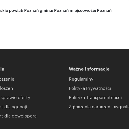
skie
powiat:
Poznań
gmina:
Poznań
miejscowość:
Poznań
ia
Ważne informacje
oszenie
Regulaminy
łoszeń
Polityka Prywatności
 sprawie oferty
Polityka Transparentności
 dla agencji
Zgłoszenia naruszeń - sygnali
t dla dewelopera