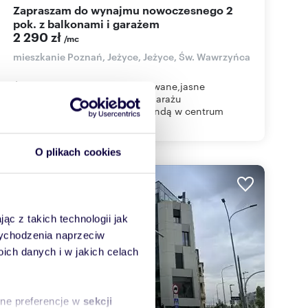
Zapraszam do wynajmu nowoczesnego 2
pok. z balkonami i garażem
2 290 zł
/mc
mieszkanie Poznań, Jeżyce, Jeżyce, Św. Wawrzyńca
Świeżo odmalowane i umeblowane,jasne
2pok./ok.48m2 z miejscem w garażu
podziemnym,z 2 balkonami,windą w centrum
Poznania, Św. Wa...
O plikach cookies
WYRÓŻNIONE
ąc z takich technologii jak
 wychodzenia naprzeciw
ch danych i w jakich celach
sne preferencje w
sekcji