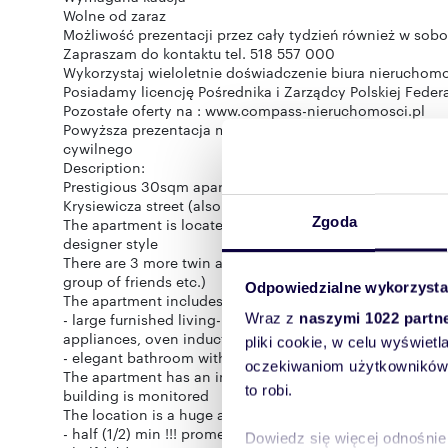
Wolne od zaraz
Możliwość prezentacji przez cały tydzień również w sobot
Zapraszam do kontaktu tel. 518 557 000
Wykorzystaj wieloletnie doświadczenie biura nieruchom
Posiadamy licencję Pośrednika i Zarządcy Polskiej Fede
Pozostałe oferty na : www.compass-nieruchomosci.pl
Powyższa prezentacja ma charakter informacyjny i nie s
cywilnego
Description:
Prestigious 30sqm apartment with an air conditioning an
Krysiewicza street (also short-term rental is possible!!!)
Zgoda
The apartment is located on the 3rd floor in a newly bui
designer style
There are 3 more twin apartments available (additional di
group of friends etc.)
Odpowiedzialne wykorzysta
The apartment includes:
- large furnished living-room with kitchenette-modern a
Wraz z
naszymi 1022 partn
appliances, oven induction hob, fridge, washing machine
pliki cookie, w celu wyświet
- elegant bathroom with a shower cabin and a toilet
oczekiwaniom użytkowników i
The apartment has an independent air conditioning. This
to robi.
building is monitored
The location is a huge advantage of the apartment:
- half (1/2) min !!! promenade to Półwiejska street (McDona
Dowiedz się więcej odnośnie