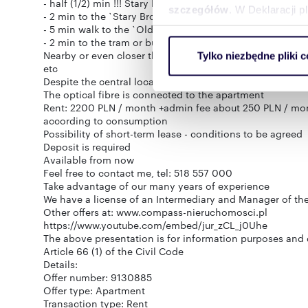
- half (1/2) min !!! Stary Browar Park with the relax zone
szczegółów
. W Deklaracji 
- 2 min to the `Stary Browar` Shopping Center with galler
- 5 min walk to the `Old Market Square`
- 2 min to the tram or bus stop
Wykorzystujemy pliki cookie 
Nearby or even closer there are: Taxi, multi-storey car pa
Tylko niezbędne pliki c
ruch w naszej witrynie. Inf
etc
reklamowym i analitycznym. 
Despite the central location, the apartment is quiet and 
uzyskanymi podczas korzysta
The optical fibre is connected to the apartment
Rent: 2200 PLN / month +admin fee about 250 PLN / month
according to consumption
Possibility of short-term lease - conditions to be agreed
Deposit is required
Available from now
Feel free to contact me, tel: 518 557 000
Take advantage of our many years of experience
We have a license of an Intermediary and Manager of the
Other offers at: www.compass-nieruchomosci.pl
https://www.youtube.com/embed/jur_zCL_j0Uhe
The above presentation is for information purposes and 
Article 66 (1) of the Civil Code
Details:
Offer number: 9130885
Offer type: Apartment
Transaction type: Rent