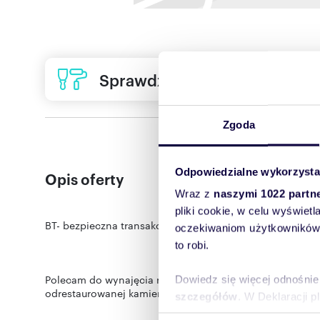
Sprawdź ofertę usług remon
Zgoda
Odpowiedzialne wykorzysta
Opis oferty
Wraz z
naszymi 1022 partn
pliki cookie, w celu wyświet
BT- bezpieczna transakcja tylko z licencjonowanym pośr
oczekiwaniom użytkowników i
to robi.
Polecam do wynajęcia roczne mieszkanie 2-pokojowe o p
Dowiedz się więcej odnośnie
odrestaurowanej kamienicy na Grunwaldzie, przy ul. Woj
szczegółów
. W Deklaracji 