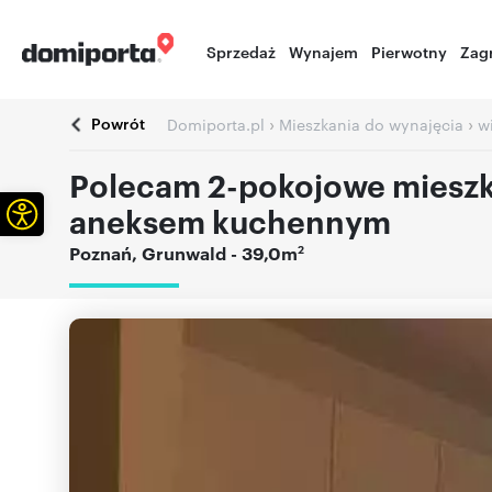
Sprzedaż
Wynajem
Pierwotny
Zag
Powrót
›
›
Domiporta.pl
Mieszkania do wynajęcia
w
Polecam 2-pokojowe mieszk
Otwórz pasek narzędzi
aneksem kuchennym
2
Poznań
,
Grunwald
- 39,0m