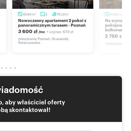
li garażowej pod budynkiem za dodatkową opłatą.
m
zł/m
m
47,84
2
75
50,60
2
2
2
Nowoczesny apartament 2 pokoi z
Na wynajem nowoczesne 2-
panoramicznym tarasem - Poznań
pokojowe mie
balkonem
3 600 zł
+ czynsz: 670 zł
/mc
2 750 zł
/mc
mieszkanie Poznań, Grunwald,
Świerzawska
mieszkanie Poz
ch nie słychać), w pobliżu sklepy, szpital, uczelnia
wiadomość
, aby właściciel oferty
Tobą skontaktował!
każ telefon