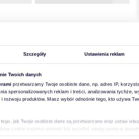
towych
Szczegóły
Ustawienia reklam
nie Twoich danych
erami
przetwarzamy Twoje osobiste dane, np. adres IP, korzystaj
lania spersonalizowanych reklam i treści, analizowania tychże,
ednikiem!
 rozwoju produktów. Masz wybór odnośnie tego, kto używa Twoi
ow. 39,5 m2, położone na wysokim parterze całkowicie
 tego, jak Twoje osobiste dane są przetwarzane oraz ustaw wła
skowej.
plików cookie możesz zmienić lub wycofać swoją zgodę w dowolne