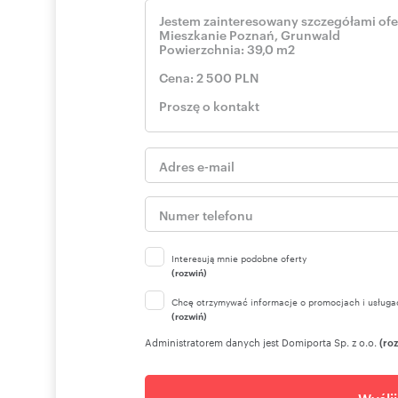
I Agent Ubezpieczeniowy
Pośrednik odpowiedzialny zawodowo
Nr licencji zawodowej: 1542
Powyższy opis ma charakter informacyjny i nie stanowi 
Interesują mnie podobne oferty
(rozwiń)
Chcę otrzymywać informacje o promocjach i usługa
(rozwiń)
Administratorem danych jest Domiporta Sp. z o.o.
(ro