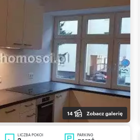
14
Zobacz galerię
LICZBA POKOI
PARKING