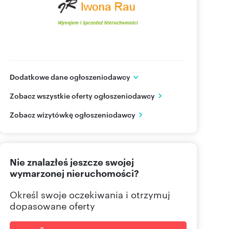
Dodatkowe dane ogłoszeniodawcy
ul. Stawna 15D
Zobacz wszystkie oferty ogłoszeniodawcy
Komorniki
wielkopolskie
PL
Zobacz wizytówkę ogłoszeniodawcy
602 66
Pokaż telefon
Nie znalazłeś jeszcze swojej
618 04
Pokaż telefon
wymarzonej nieruchomości?
Określ swoje oczekiwania i otrzymuj
dopasowane oferty