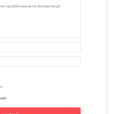
oferty w rozumieniu przepisów Kodeksu Cywilnego.
ch.
zwiń)