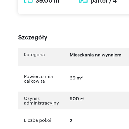
39,00 m
parter / 4
Szczegóły
Kategoria
Mieszkania na wynajem
Powierzchnia
2
39 m
całkowita
Czynsz
500 zł
administracyjny
Liczba pokoi
2