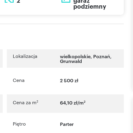
2
garaż
podziemny
Lokalizacja
wielkopolskie
,
Poznań
,
Grunwald
Cena
2 500 zł
2
2
Cena za m
64,10 zł/m
Piętro
Parter