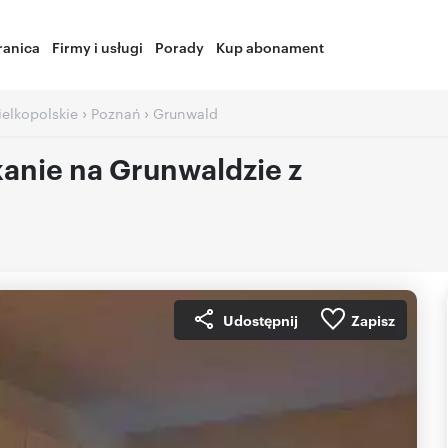
ranica
Firmy i usługi
Porady
Kup abonament
›
›
ielkopolskie
Poznań
Grunwald
anie na Grunwaldzie z
Udostępnij
Zapisz