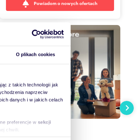
Powiadom o nowych ofertach
O plikach cookies
ąc z takich technologii jak
 wychodzenia naprzeciw
ch danych i w jakich celach
Następn
sne preferencje w
sekcji
j chwili.