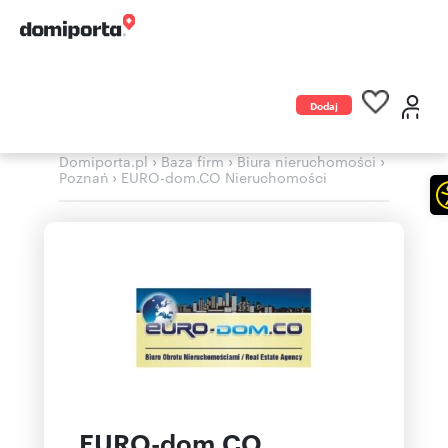
Dodaj
ogłoszenie
›
›
›
Domiporta.pl
Baza firm
Biura nieruchomości
›
Poznań
EURO-dom.CO Nieruchomości
EURO-dom.CO