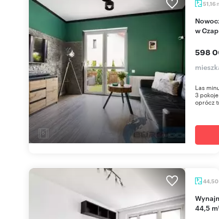
51,16
Nowoczesne 3-pokojowe mieszkanie z ogrodem
w Czap
598 0
mieszk
Las min
3 pokoj
oprócz t
44,5
Wynajmę przestronne 2-pokojowe mieszkanie
44,5 m²