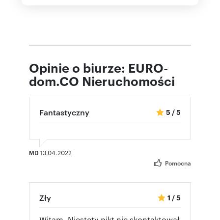
Opinie o biurze: EURO-
dom.CO Nieruchomości
Fantastyczny
5
/
5
MD
13.04.2022
Pomocna
Zły
1
/
5
Witam. Niestety nikt nie skontaktował