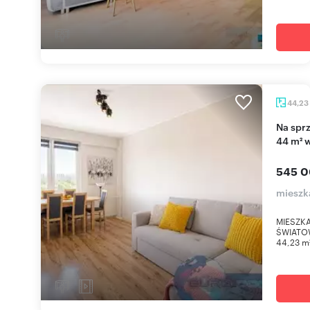
44,23
Na sprzedaż przestronne 2-pokojowe mieszkanie
44 m² 
545 0
mieszk
MIESZKA
ŚWIATOW
44,23 m