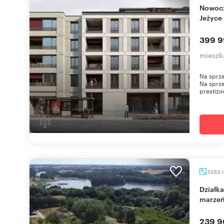
Nowoczesna kawalerka 22 m² w inwestycji Epika
Jeżyce
399 9
mieszk
Na sprze
Na sprze
prestiżo
1283
Działka 1283 m² w Promnie – idealna pod dom
marzeń
239 9