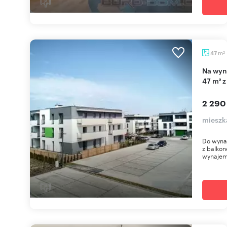
m
47
2
Na wynajem nowoczesne 2-pokojowe mieszkanie
47 m² 
2 290
mieszk
Do wynaj
z balkon
wynajem