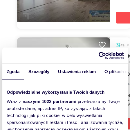
m
41
2
Funkcjonalne 2-pokojowe mieszkanie 41 m²
(Raszy
Zgoda
Szczegóły
Ustawienia reklam
O plikach c
2 400
mieszk
Odpowiedzialne wykorzystanie Twoich danych
2-POKOJ
RASZYŃS
Wraz z
naszymi 1022 partnerami
przetwarzamy Twoje
PIWNICA
osobiste dane, np. adres IP, korzystając z takich
technologii jak pliki cookie, w celu wyświetlania
spersonalizowanych reklam i treści, analizowania tychże,
wychodzenia naprzeciw oczekiwaniom użytkowników i