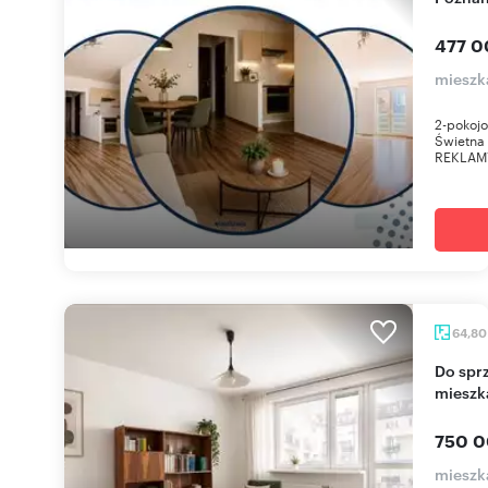
477 0
mieszk
2-pokojo
Świetna
REKLAMY:
64,8
Do sprzedania przestronne 3-pokojowe
mieszk
750 0
mieszk