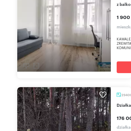
z balk
1 900
mieszk
KAWALER
ZREWITA
KOMUNI
2940
Dział
176 0
działka