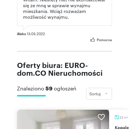
się ze mną w sprawie wynajmu
mieszkania. Wciąż rozważam
możliwość wynajmu.
Aleks
13.03.2022
Pomocna
Oferty biura: EURO-
dom.CO Nieruchomości
Znaleziono
59
ogłoszeń
Sortuj
m
22
2
Kawalerka 22 m² w Poznaniu (Wilda, Wierzbięcice)