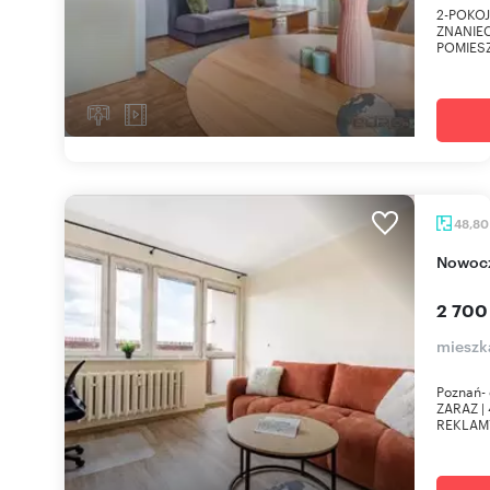
2-POKOJ
ZNANIEC
POMIES
48,8
Nowoc
2 700
mieszka
Poznań- 
ZARAZ |
REKLAMY: