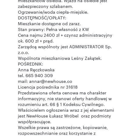
mieszkańców osiedla. Wjazd na osiedle jest
zabezpieczony szlabanem.
Ogrzewanie/woda ciepła-miejskie.
DOSTĘPNOŚĆ/OPŁATY:
Mieszkanie dostępne od zaraz.
Stan prawny: Pełna własność z KW
Cena najmu 2400 zł + czynsz administracyjny
ok. 600 zł + prąd.
Zarządcą wspólnoty jest ADMINISTRATOR Sp.
z.o.o.
Wspólnota mieszkaniowa Leśny Zakątek.
POŚREDNIK:
Anna Ręczkowska
tel. 665 940 309
mail: annar@newhouse.co
Licencja pośrednika nr 31618
Przedstawiona oferta cenowa ma charakter
informacyjny, nie stanowi oferty handlowej w
rozumieniu art. 66 § 1 Kodeksu Cywilnego.
Właścicielem ogłoszenia wraz z jej elementami
jest NewHouse Łukasz Wróbel oraz podmioty
współpracujące.
Wszelkie prawa są zastrzeżone, kopiowanie,
rozpowszechnianie oraz korzystanie z