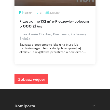
m
zł/m
152
3
33
2
2
Przestronne 152 m² w Pieczewie - polecam
5 000 zł
/mc
mieszkanie Olsztyn, Pieczewo, Królewny
Śnieżki
Szukasz przestronnego lokalu na biuro lub
komfortowego miejsca do życia w spokojnej
okolicy? Ta wyjątkowa przestrzeń o powierzch...
Zobacz więcej
Domiporta