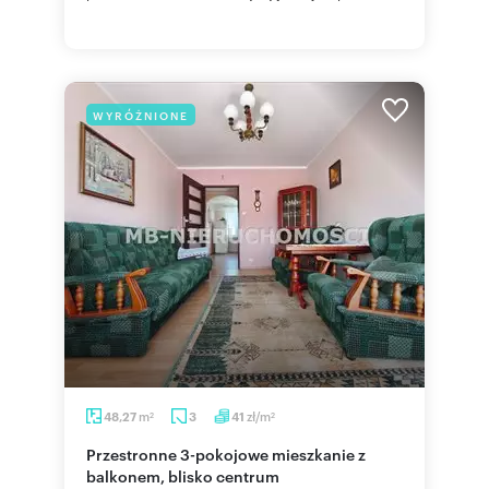
WYRÓŻNIONE
m
zł/m
48,27
3
41
2
2
Przestronne 3-pokojowe mieszkanie z
balkonem, blisko centrum