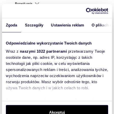
Rozwiń opis
Mieszkanie:
na wynajem
Liczba
2
Zgoda
Szczegóły
Ustawienia reklam
O plikach c
pokoi:
Powierzchni
38,58 m
2
a całkowita:
Odpowiedzialne wykorzystanie Twoich danych
Lokalizacja:
województwo:
warmińsko-
mazurskie
powiat:
Olsztyn
gmina:
Wraz z
naszymi 1022 partnerami
przetwarzamy Twoje
Olsztyn
miejscowość:
Olsztyn
osobiste dane, np. adres IP, korzystając z takich
ulica:
Biskupa Tomasza
Wilczyńskiego
technologii jak pliki cookie, w celu wyświetlania
spersonalizowanych reklam i treści, analizowania tychże,
Podobne oferty w tej lokalizacji
wychodzenia naprzeciw oczekiwaniom użytkowników i
WYRÓŻNIONE
rozwoju produktów. Masz wybór odnośnie tego, kto
używa Twoich danych i w jakich celach to robi.
Dowiedz się więcej odnośnie tego, jak Twoje osobiste
dane są przetwarzane oraz ustaw własne preferencje w
sekcji szczegółów
. W Deklaracji plików cookie możesz
Akceptuj