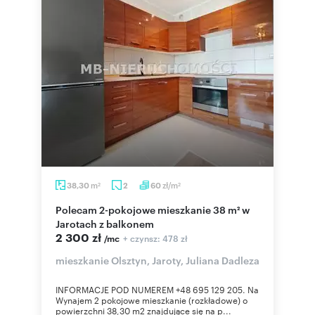
m
zł/m
38,30
2
60
2
2
Polecam 2-pokojowe mieszkanie 38 m² w
Jarotach z balkonem
2 300 zł
+ czynsz: 478 zł
/mc
mieszkanie Olsztyn, Jaroty, Juliana Dadleza
INFORMACJE POD NUMEREM +48 695 129 205. Na
Wynajem 2 pokojowe mieszkanie (rozkładowe) o
powierzchni 38,30 m2 znajdujące się na p...