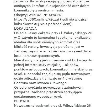
zarówno dla osób pracujących, par, studentów
ceniących komfort, funkcjonalność oraz dobrą
komunikację z centrum miasta.
Obejrzyj WIRTUALNY SPACER:
https://sb360.online/k2czqt (jeśli nie widzisz
linku skontaktuj się z pośrednikiem).
LOKALIZACJA
Osiedle Leśny Zakątek przy ul. Wilczyńskiego 2H
w Olsztynie to kameralna i spokojna lokalizacja,
idealna dla osób ceniących komfort oraz
bliskość natury. Inwestycja położona jest w
zielonej części osiedla Pieczewo, w sąsiedztwie
lasu i terenów spacerowych.
Mieszkańcy mają jednocześnie szybki dostęp do
pełnej infrastruktury miejskiej – sklepów,
punktów usługowych, komunikacji miejskiej oraz
szkół. Nieopodal znajduje się pętla tramwajowa,
gdzie odjeżdżają tramwaje nr 4,5 w stronę
Centrum oraz Dworca Głównego.
Osiedle wyróżnia nowoczesna zabudowa i
przyjazna, zadbana przestrzeń sprzyjająca
codziennemu wypoczynkowi.
BUDYNEK
Nowoczesny budynek przy ul. Wilczyńskiego 2H