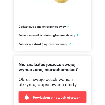
Dodatkowe dane ogłoszeniodawcy
Jagiellońska 18/1
Zobacz wszystkie oferty ogłoszeniodawcy
Szczecin
zachodniopomorskie
PL
Zobacz wizytówkę ogłoszeniodawcy
500400
Pokaż telefon
Nie znalazłeś jeszcze swojej
918202
Pokaż telefon
wymarzonej nieruchomości?
Określ swoje oczekiwania i
otrzymuj dopasowane oferty
Powiadom o nowych ofertach