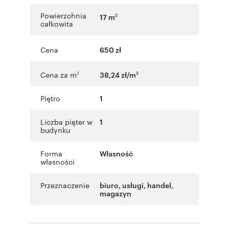
Powierzchnia
17 m
2
całkowita
Cena
650 zł
Cena za m
38,24 zł/m
2
2
Piętro
1
Liczba pięter w
1
budynku
Forma
Własność
własności
Przeznaczenie
biuro
,
usługi
,
handel
,
magazyn