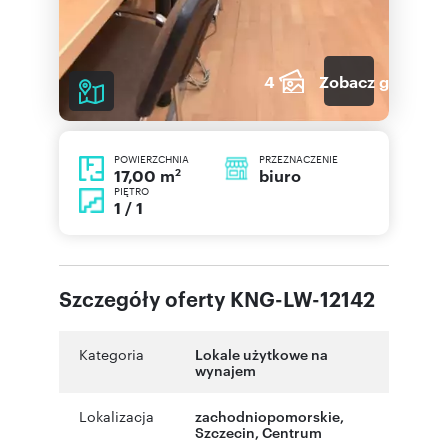
4
Zobacz galerię
POWIERZCHNIA
PRZEZNACZENIE
2
biuro
17,00 m
PIĘTRO
1 / 1
Szczegóły oferty KNG-LW-12142
Kategoria
Lokale użytkowe na
wynajem
Lokalizacja
zachodniopomorskie
,
Szczecin
,
Centrum