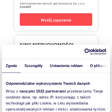
Administratorem danych jest Domiporta Sp. z o.o.
(rozwiń)
Wyślij zapytanie
KING NIERUCHOMOŚCI
Monika
Skowrońska
KING NIERUCHOMOŚCI
Zgoda
Szczegóły
Ustawienia reklam
O plikach c
91 820
Pokaż telefon
Odpowiedzialne wykorzystanie Twoich danych
Wraz z
naszymi 1022 partnerami
przetwarzamy Twoje
511 30
Pokaż telefon
osobiste dane, np. adres IP, korzystając z takich
technologii jak pliki cookie, w celu wyświetlania
spersonalizowanych reklam i treści, analizowania tychże,