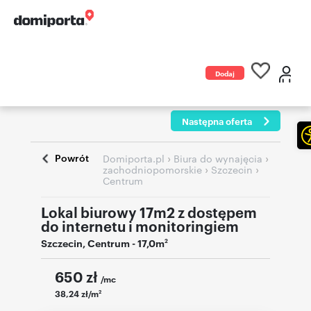
Dodaj
ogłoszenie
Następna oferta
Powrót
›
›
Domiporta.pl
Biura do wynajęcia
›
›
zachodniopomorskie
Szczecin
Centrum
Lokal biurowy 17m2 z dostępem
do internetu i monitoringiem
Szczecin
,
Centrum
- 17,0m
2
650
zł
/mc
38,24 zł/m
2