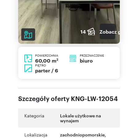
14
Zobacz galerię
POWIERZCHNIA
PRZEZNACZENIE
2
biuro
60,00 m
PIĘTRO
parter / 6
Szczegóły oferty KNG-LW-12054
Kategoria
Lokale użytkowe na
wynajem
Lokalizacja
zachodniopomorskie
,