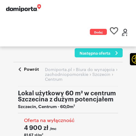
Dodaj
ogłoszenie
Następna oferta
Powrót
›
›
Domiporta.pl
Biura do wynajęcia
›
›
zachodniopomorskie
Szczecin
Centrum
Lokal użytkowy 60 m² w centrum
Szczecina z dużym potencjałem
Szczecin
,
Centrum
- 60,0m
2
Oferta na wyłączność
4 900
zł
/mc
81,67 zł/m
2