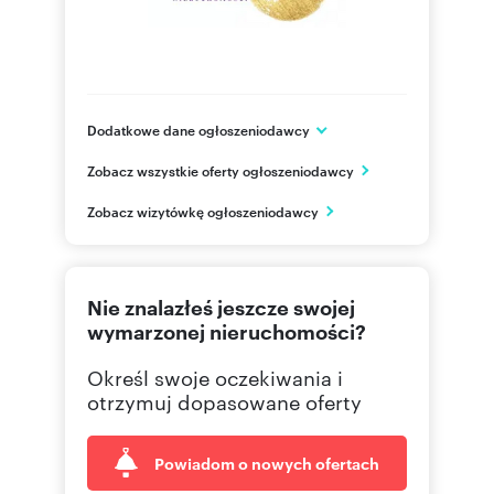
Dodatkowe dane ogłoszeniodawcy
Jagiellońska 18/1
Zobacz wszystkie oferty ogłoszeniodawcy
Szczecin
zachodniopomorskie
PL
Zobacz wizytówkę ogłoszeniodawcy
500400
Pokaż telefon
Nie znalazłeś jeszcze swojej
918202
Pokaż telefon
wymarzonej nieruchomości?
Określ swoje oczekiwania i
otrzymuj dopasowane oferty
Powiadom o nowych ofertach