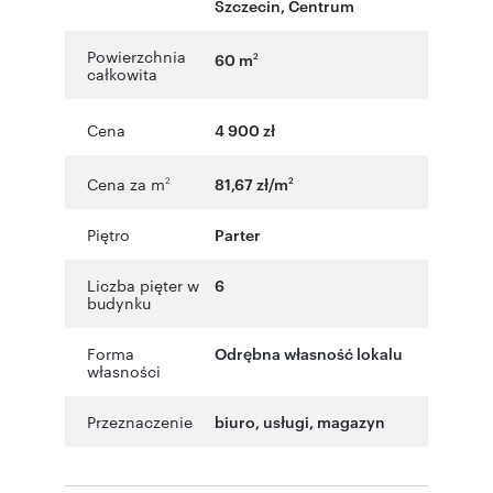
Szczecin
,
Centrum
Powierzchnia
60 m
2
całkowita
Cena
4 900 zł
Cena za m
81,67 zł/m
2
2
Piętro
Parter
Liczba pięter w
6
budynku
Forma
Odrębna własność lokalu
własności
Przeznaczenie
biuro
,
usługi
,
magazyn