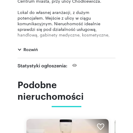
Centrum miasta, przy ulicy Chodkiewicza.
Lokal do własnej aranżacji, z dużym
potencjałem. Wejście z ulicy w ciągu
komunikacyjnym. Nieruchomość idealnie
sprawdzi się pod działalność usługową,
handlową, gabinety medyczne, kosmetyczne,
kancelarie itp. Lokal spełnia wymogi sanepidu
na prowadzenie działalności medycznej.
Rozwiń
Na powierzchnię 60m2 składa się poczekalnia,
pomieszczenie socjalne, łazienka z prysznicem,
Statystyki ogłoszenia:
toaleta, sala główna z podziałem na 2 gabinety.
Do lokalu przynależy również piwnica.
Podobne
Opłaty:
Czynsz najmu: 4900 zł netto
nieruchomości
Czynsz administracyjny: 500 zł
dodatkowo płatny prąd według zużycia.
Wymagana kaucja
W lokalu podłączony jest światłowód. Media
miejskie.
Preferowany najem długoterminowy.