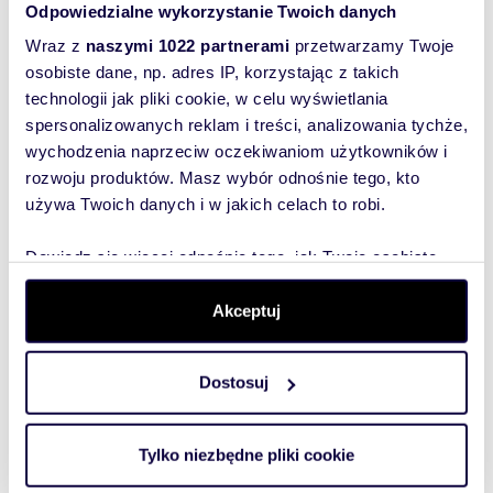
wiadomość
Odpowiedzialne wykorzystanie Twoich danych
- jeśli masz obciążenie komornicze
- postępowanie spadkowe
Wraz z
naszymi 1022 partnerami
przetwarzamy Twoje
To najlepszy
- problemy z windykacją
osobiste dane, np. adres IP, korzystając z takich
sposób, aby
- gwarantujemy pomoc prawną
technologii jak pliki cookie, w celu wyświetlania
właściciel
pokaż telefon
-------------ZADZWOŃ
-
500
spersonalizowanych reklam i treści, analizowania tychże,
oferty
-----------------
wychodzenia naprzeciw oczekiwaniom użytkowników i
*******************************************************
szybko się z
rozwoju produktów. Masz wybór odnośnie tego, kto
*************
Tobą
używa Twoich danych i w jakich celach to robi.
skontaktował!
*Powyższa oferta ma charakter jedynie
informacyjny i została utworzona na podstawie
Dowiedz się więcej odnośnie tego, jak Twoje osobiste
oświadczeń właściciela nieruchomości, niniejsza
dane są przetwarzane oraz ustaw własne preferencje w
oferta nie stanowi oferty handlowej w
rozumieniu art. 66 §1 kodeksu cywilnego oraz
sekcji szczegółów
. W Deklaracji plików cookie możesz
Akceptuj
innych właściwych przepisów prawnych.
zmienić lub wycofać swoją zgodę w dowolnej chwili.
Oferta wysłana z systemu Galactica Virgo
Dostosuj
Wykorzystujemy pliki cookie do spersonalizowania treści
i reklam, aby oferować funkcje społecznościowe i
analizować ruch w naszej witrynie. Informacje o tym, jak
Tylko niezbędne pliki cookie
korzystasz z naszej witryny, udostępniamy partnerom
Numer oferty: KNG-LW-12054