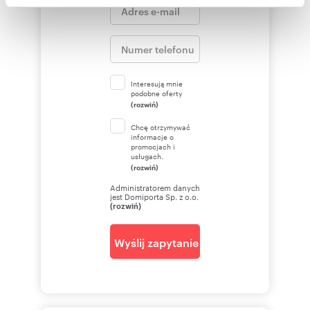
społecznościowym, reklamowym i analitycznym.
Partnerzy mogą połączyć te informacje z innymi danymi
otrzymanymi od Ciebie lub uzyskanymi podczas
korzystania z ich usług.
Interesują mnie
podobne oferty
(rozwiń)
Chcę otrzymywać
informacje o
promocjach i
usługach.
(rozwiń)
Administratorem danych
jest Domiporta Sp. z o.o.
(rozwiń)
Wyślij zapytanie