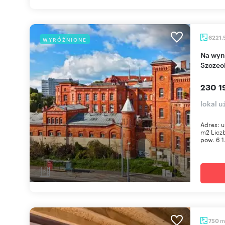
6221,
WYRÓŻNIONE
Na wynajem przestronne biuro 6221 m² w
Szczec
230 1
lokal 
Adres: u
m2 Liczb
pow. 6 1.
m
750