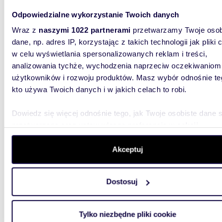
Odpowiedzialne wykorzystanie Twoich danych
Wraz z
naszymi 1022 partnerami
przetwarzamy Twoje osob
dane, np. adres IP, korzystając z takich technologii jak pliki 
m
132
w celu wyświetlania spersonalizowanych reklam i treści,
Nowoczesny lokal biurowy 132 m² w Centrum
analizowania tychże, wychodzenia naprzeciw oczekiwaniom
Szczec
użytkowników i rozwoju produktów. Masz wybór odnośnie te
kto używa Twoich danych i w jakich celach to robi.
7 000
lokal 
Dowiedz się więcej odnośnie tego, jak Twoje osobiste dane 
przetwarzane oraz ustaw własne preferencje w
sekcji
Zaprasza
biurowe
szczegółów
. W Deklaracji plików cookie możesz zmienić lu
zastoso
wycofać swoją zgodę w dowolnej chwili.
Akceptuj
Wykorzystujemy pliki cookie do spersonalizowania treści i r
Dostosuj
aby oferować funkcje społecznościowe i analizować ruch w 
witrynie. Informacje o tym, jak korzystasz z naszej witryny,
udostępniamy partnerom społecznościowym, reklamowym i
Tylko niezbędne pliki cookie
analitycznym. Partnerzy mogą połączyć te informacje z inn