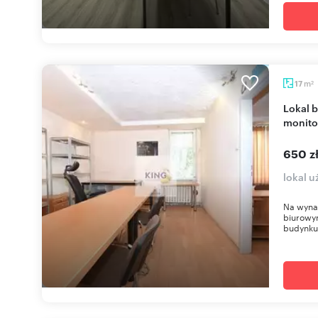
m
17
2
Lokal biurowy 17m2 z dostępem do internetu i
monito
650 z
lokal 
Na wynaj
biurowy
budynku