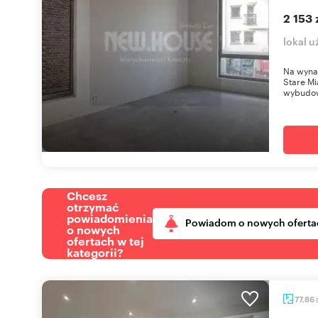
2 153 
lokal u
Na wynaj
Stare M
wybudow
Chcesz
otrzymać
powiadomienia
Powiadom o nowych oferta
o nowych
ofertach w tej
kategorii?
77,86