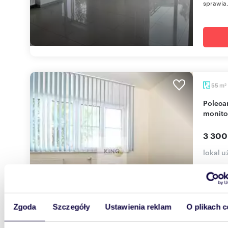
sprawia, 
m
55
2
Polecam atrakcyjny lokal biurowy 55 m² z
monito
3 300
lokal 
Na wynaj
zlokaliz
monitor
Zgoda
Szczegóły
Ustawienia reklam
O plikach c