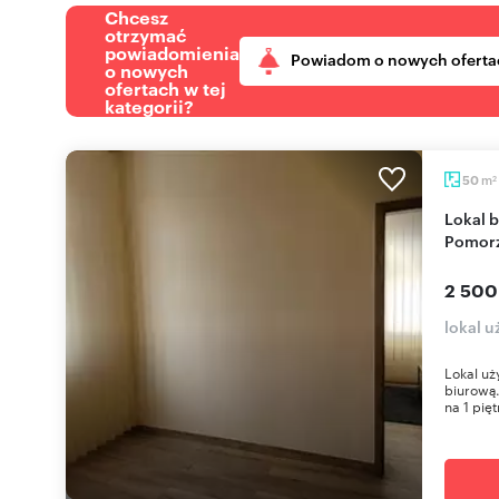
Chcesz
otrzymać
powiadomienia
Powiadom o nowych oferta
o nowych
ofertach w tej
kategorii?
m
50
2
Lokal biurowy 50 m² w dobrym standardzie,
Pomorz
2 500
lokal 
Lokal uż
biurową.
na 1 pięt