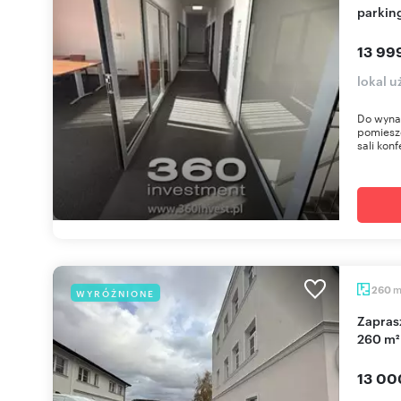
parkin
13 99
lokal 
Do wynaj
pomiesz
sali konf
260
WYRÓŻNIONE
Zapraszam do wynajęcia nowoczesnego biura
260 m²
13 00