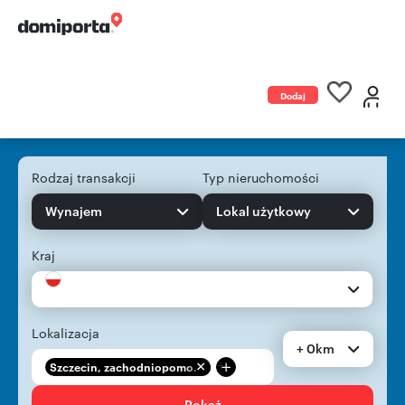
Dodaj
ogłoszenie
Rodzaj transakcji
Typ nieruchomości
Wynajem
Lokal użytkowy
Kraj
Lokalizacja
+ 0km
+
Szczecin, zachodniopomo...
Pokaż