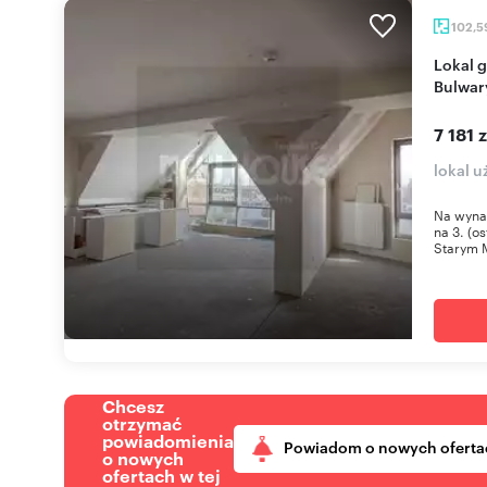
102,5
Lokal gastronomiczny z widokiem na Odrę i
Bulwary
7 181 
lokal u
Na wynaj
na 3. (o
Starym M
Chcesz
otrzymać
powiadomienia
Powiadom o nowych oferta
o nowych
ofertach w tej