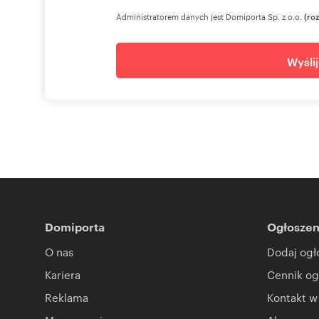
Administratorem danych jest Domiporta Sp. z o.o.
(ro
Wyśli
Domiporta
Ogłoszen
O nas
Dodaj ogł
Kariera
Cennik og
Reklama
Kontakt w