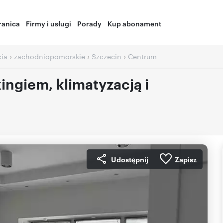
ranica
Firmy i usługi
Porady
Kup abonament
›
›
›
cia
zachodniopomorskie
Szczecin
Centrum
ingiem, klimatyzacją i
Udostępnij
Zapisz