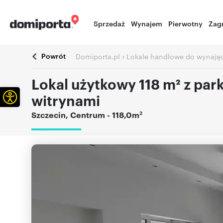
Sprzedaż
Wynajem
Pierwotny
Zag
Powrót
›
Domiporta.pl
Lokale handlowe do wynaję
Lokal użytkowy 118 m² z park
Otwórz pasek narzędzi
witrynami
2
Szczecin
,
Centrum
- 118,0m