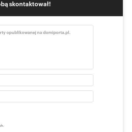
Tobą skontaktował!
ch.