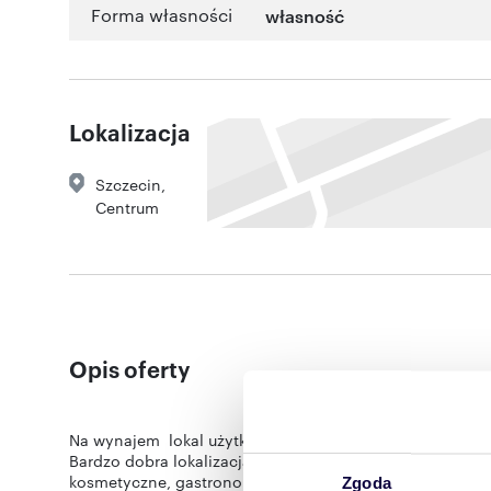
Forma własności
własność
Lokalizacja
Szczecin
,
Centrum
Opis oferty
Na wynajem lokal użytkowy wraz z placem parkingowym
Bardzo dobra lokalizacja sprawia, że lokal idealnie nad
kosmetyczne, gastronomię lub różnego rodzaju inne usłu
Zgoda