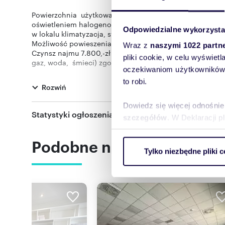
Powierzchnia użytkowa lokalu wynosi (118 m2) z dużymi 
oświetleniem halogenowym, możliwość zmiany aranżacj
Odpowiedzialne wykorzysta
w lokalu klimatyzacja, system alarmowy, monitoring. 
Możliwość powieszenia na budynku podświetlonych ka
Wraz z
naszymi 1022 partn
Czynsz najmu 7.800,-zł netto, czynsz administracyjny ok
pliki cookie, w celu wyświet
gaz, woda, śmieci) zgodnie ze wskazaniami liczników.
oczekiwaniom użytkowników i
Wymagana kaucja 23.000,-zł
to robi.
Rozwiń
Zapraszam na prezentację.
LEGRA Nieruchomości
Dowiedz się więcej odnośnie
Szczecin, ul. Monte Cassino 18A lok. nr 112
Statystyki ogłoszenia:
szczegółów
. W Deklaracji 
Oferta wysłana z programu dla biur nieruchomości ASAR
Podobne nieruchomości
Wykorzystujemy pliki cookie 
Tylko niezbędne pliki c
ruch w naszej witrynie. Inf
reklamowym i analitycznym. 
Numer oferty: LGR21510
Nr licencji zawodowej: 24660
uzyskanymi podczas korzysta