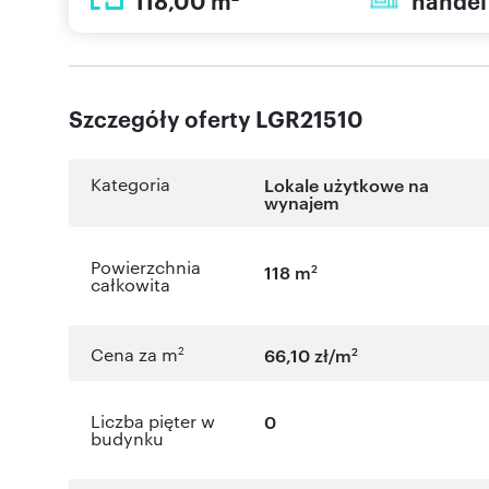
118,00 m
handel
Szczegóły oferty LGR21510
Kategoria
Lokale użytkowe na
wynajem
Powierzchnia
2
118 m
całkowita
2
2
Cena za m
66,10 zł/m
Liczba pięter w
0
budynku