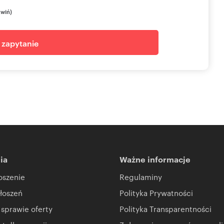
zwiń)
j zapytanie
ia
Ważne informacje
oszenie
Regulaminy
łoszeń
Polityka Prywatności
 sprawie oferty
Polityka Transparentności