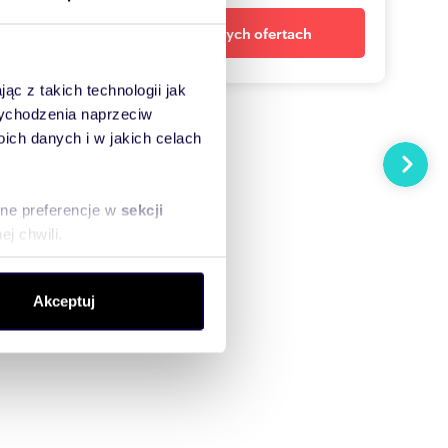
Powiadom o nowych ofertach
ąc z takich technologii jak
 wychodzenia naprzeciw
ch danych i w jakich celach
Następn
sne preferencje w
sekcji
j chwili.
ołecznościowe i analizować
Akceptuj
artnerom społecznościowym,
anymi od Ciebie lub