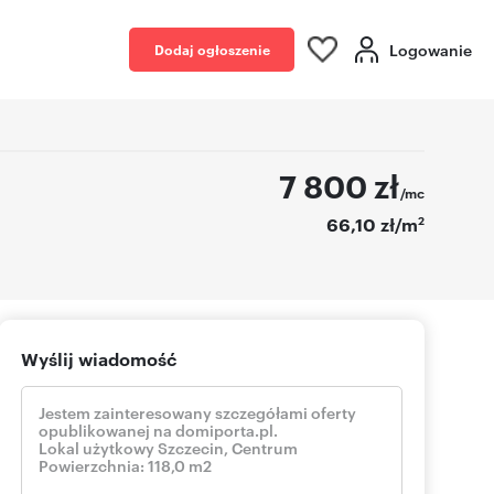
Logowanie
Dodaj ogłoszenie
7 800
zł
/mc
2
66,10 zł/m
Wyślij wiadomość