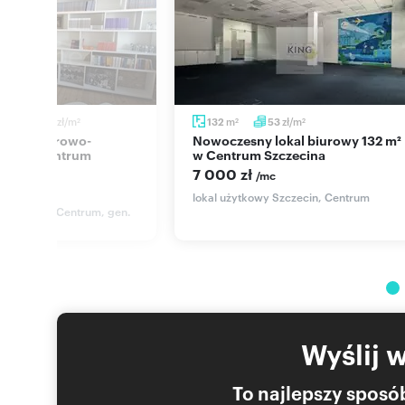
zł/m
m
zł/m
6
39
132
53
2
2
2
Nowoczesny lokal biurowy 132 m²
8 m² w centrum
w Centrum Szczecina
olecam!
7 000 zł
/mc
mc
lokal użytkowy Szczecin, Centrum
y Szczecin, Centrum, gen.
skiego
Wyślij 
To najlepszy sposób