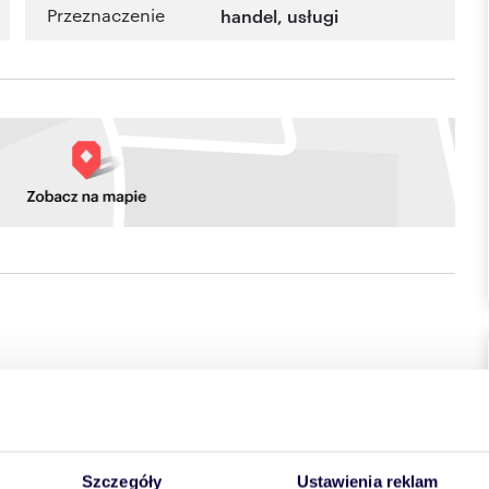
Przeznaczenie
handel
,
usługi
 bezpośrednio przed lokalem.
aje się na prowadzenie działalność handlową, gabinety
gi.
Szczegóły
Ustawienia reklam