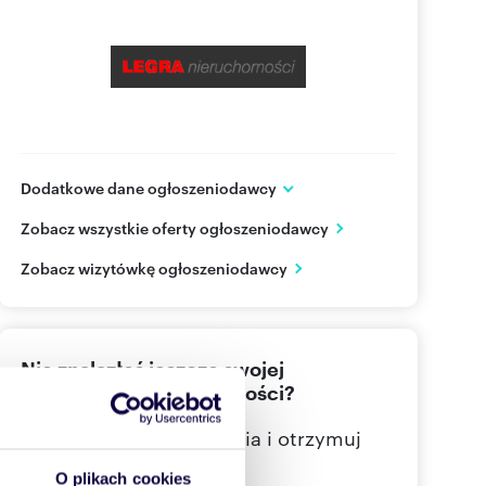
Dodatkowe dane ogłoszeniodawcy
Monte Cassino 18 A lok.112
Zobacz wszystkie oferty ogłoszeniodawcy
Szczecin
zachodniopomorskie
PL
Zobacz wizytówkę ogłoszeniodawcy
601 27
Pokaż telefon
Nie znalazłeś jeszcze swojej
wymarzonej nieruchomości?
Określ swoje oczekiwania i otrzymuj
dopasowane oferty
O plikach cookies