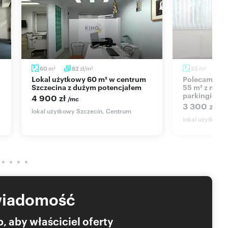
m
zł/m
m
60
82
55
6
2
2
2
Lokal użytkowy 60 m² w centrum
Polecam atrakcyjny lokal biurowy
Szczecina z dużym potencjałem
55 m² z moni
parkingiem
4 900 zł
/mc
3 300 zł
/m
lokal użytkowy Szczecin, Centrum
lokal użytkowy
wiadomość
, aby właściciel oferty