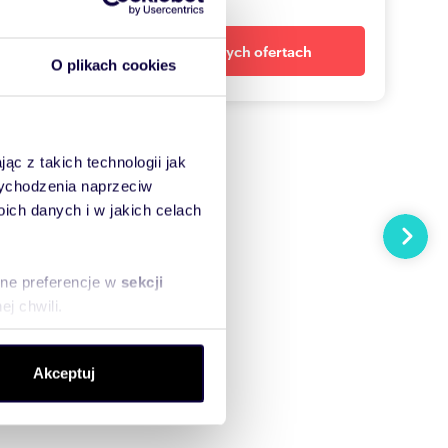
Powiadom o nowych ofertach
O plikach cookies
ąc z takich technologii jak
 wychodzenia naprzeciw
ch danych i w jakich celach
Następn
sne preferencje w
sekcji
j chwili.
ołecznościowe i analizować
Akceptuj
artnerom społecznościowym,
anymi od Ciebie lub