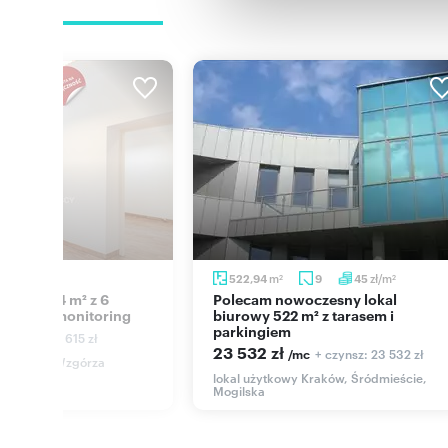
Numer oferty: 12979/3762/OLW
zł/m
m
zł/m
49
522,94
9
45
2
2
2
Polecam nowoczesny lokal
arking i monitoring
biurowy 522 m² z tarasem i
parkingiem
+ czynsz: 615 zł
c
23 532 zł
+ czynsz: 23 532 zł
/mc
y Kraków, Wzgórza
, Mrozowa
lokal użytkowy Kraków, Śródmieście,
Mogilska