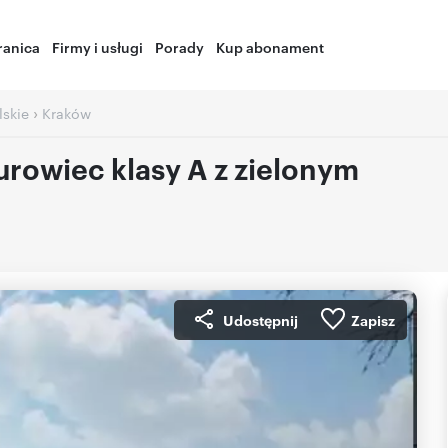
ranica
Firmy i usługi
Porady
Kup abonament
›
skie
Kraków
rowiec klasy A z zielonym
Udostępnij
Zapisz