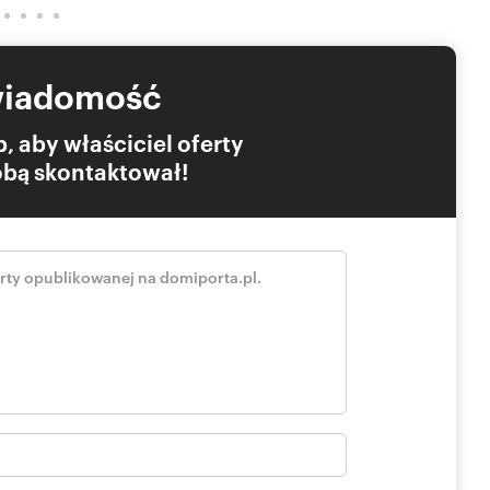
wiadomość
, aby właściciel oferty
Tobą skontaktował!