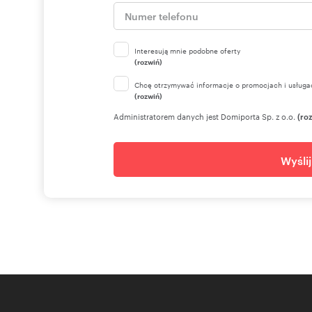
Interesują mnie podobne oferty
(rozwiń)
Chcę otrzymywać informacje o promocjach i usługa
(rozwiń)
Administratorem danych jest Domiporta Sp. z o.o.
(ro
Wyśli