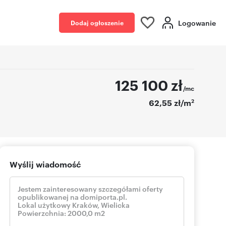
Logowanie
Dodaj ogłoszenie
125 100
zł
/mc
2
62,55 zł/m
Wyślij wiadomość