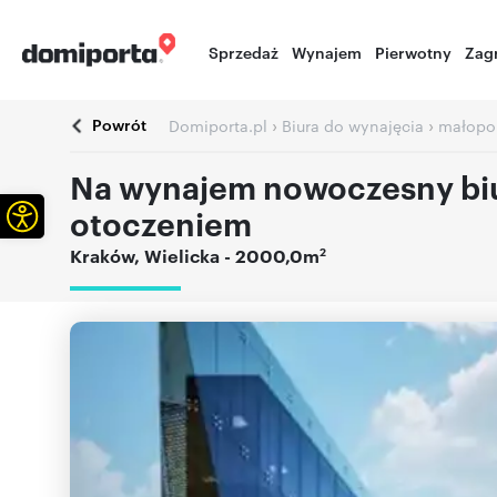
Sprzedaż
Wynajem
Pierwotny
Zag
Powrót
›
›
Domiporta.pl
Biura do wynajęcia
małopol
Na wynajem nowoczesny biu
Otwórz pasek narzędzi
otoczeniem
2
Kraków
,
Wielicka
- 2000,0m