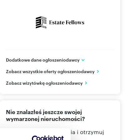
Dodatkowe dane ogłoszeniodawcy
ul. Pankiewicza 3
Zobacz wszystkie oferty ogłoszeniodawcy
Warszawa
Mazowieckie
PL
Zobacz wizytówkę ogłoszeniodawcy
22 379
Pokaż telefon
Nie znalazłeś jeszcze swojej
wymarzonej nieruchomości?
Określ swoje oczekiwania i otrzymuj
dopasowane oferty