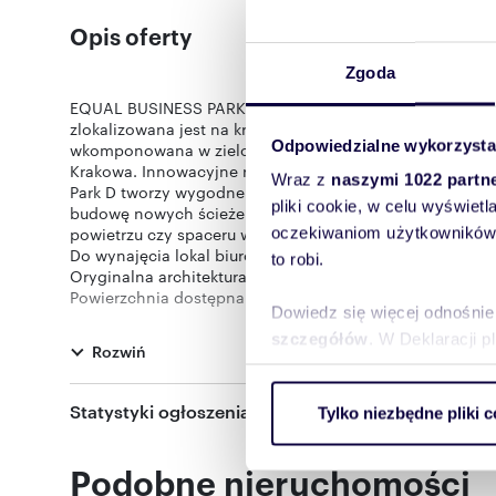
Opis oferty
Zgoda
EQUAL BUSINESS PARK D to czwarty z budynków nowocz
zlokalizowana jest na krakowskim Podgórzu nieopodal l
Odpowiedzialne wykorzysta
wkomponowana w zieloną przestrzeń parku sprawia, że
Krakowa. Innowacyjne rozwiązania technologiczne wpły
Wraz z
naszymi 1022 partn
Park D tworzy wygodne i inspirujące środowisko pracy, in
pliki cookie, w celu wyświet
budowę nowych ścieżek dla pieszych, stwarza możliwość
powietrzu czy spaceru w parku.
oczekiwaniom użytkowników i
Do wynajęcia lokal biurowy w nowym kompleksie biurowym
to robi.
Oryginalna architektura, dużo roślinności wokół obiektu.
Powierzchnia dostępna na tym piętrze w tym budynku t
Dowiedz się więcej odnośnie
Blisko przystanek tramwajowy- obok budynku, gastronom
Administratorem Pani/Pana danych jest Estate Fellows S
szczegółów
. W Deklaracji 
Rozwiń
ul. Pankiewicza 3 (00-696), która przetwarza powyższe d
oferty, którą jest Pani/Pan zainteresowany. Więcej infor
Wykorzystujemy pliki cookie 
pokaż telefon
.
22 3
Statystyki ogłoszenia:
Tylko niezbędne pliki c
ruch w naszej witrynie. Inf
Niniejsza publikacja nie jest ofertą w rozumieniu prawa
reklamowym i analitycznym. 
Oferta wysłana z programu dla biur nieruchomości ASAR
Podobne nieruchomości
uzyskanymi podczas korzysta