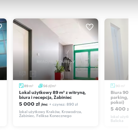
m
zł/m
m
89
56
90
6
2
2
2
Lokal użytkowy 89 m² z witryną,
Biura 90 m² w Krakowie (remont,
biura i recepcja, Żabiniec
parking, mo
pokoi)
5 000 zł
+ czynsz: 890 zł
/mc
5 400 zł
/m
lokal użytkowy Kraków, Krowodrza,
Żabiniec, Feliksa Konecznego
lokal użytkowy
Balicka