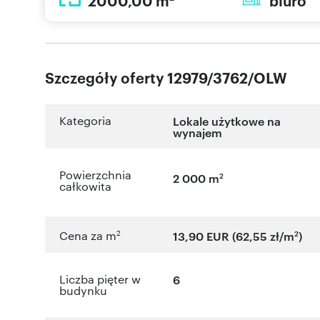
2000,00 m
biuro
Szczegóły oferty 12979/3762/OLW
Kategoria
Lokale użytkowe na
wynajem
Powierzchnia
2
2 000 m
całkowita
2
2
Cena za m
13,90 EUR (62,55 zł/m
)
Liczba pięter w
6
budynku