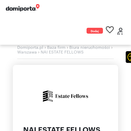
Dodaj
ogłoszenie
›
›
›
Domiporta.pl
Baza firm
Biura nieruchomości
›
Warszawa
NAI ESTATE FELLOWS
NAI ESTATE FELLOWS