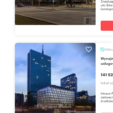
Znajdują
ulic Bit
kondygna
1700
Wynajmę nowoczesny biurowiec z handlowo-
usługo
141 52
lokal 
Intraco 
zielonej 
środków