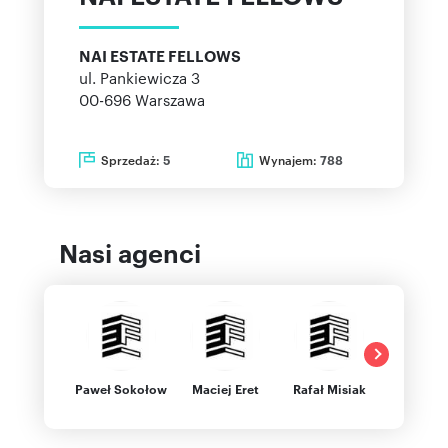
NAI ESTATE FELLOWS
ul. Pankiewicza 3
00-696
Warszawa
Sprzedaż:
Wynajem:
5
788
Nasi agenci
Paweł Sokołow
Maciej Eret
Rafał Misiak
Aleksan
Wawrzys