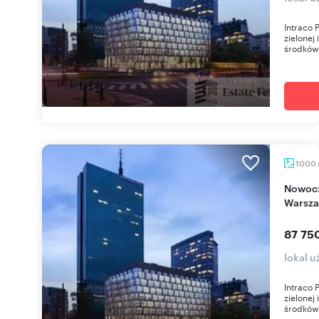
Intraco 
zielonej 
środków
1000
Nowoczesny lokal 1000 m2 w zielonym centrum
Warsz
87 75
lokal 
Intraco 
zielonej 
środków