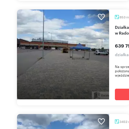
m
853
Działka usługowa przy ruchliwej ulicy Kościuszki
w Rad
639 7
działk
Na sprze
położona
wjeździe 
3452