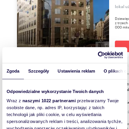
lokal 
Dziewięc
z trzech
000 mkw.
Zgoda
Szczegóły
Ustawienia reklam
O plikach c
m
355
Nowoczesny lokal biurowy 355 m2 w
Śródmi
Odpowiedzialne wykorzystanie Twoich danych
Wraz z
naszymi 1022 partnerami
przetwarzamy Twoje
29 55
osobiste dane, np. adres IP, korzystając z takich
lokal 
technologii jak pliki cookie, w celu wyświetlania
spersonalizowanych reklam i treści, analizowania tychże,
Dziewięc
z trzech
wychodzenia naprzeciw oczekiwaniom użytkowników i