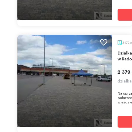
3172
Działka usługowa przy ruchliwej ulicy Kościuszki
w Rad
2 379
działk
Na sprze
położona
wjeździe 