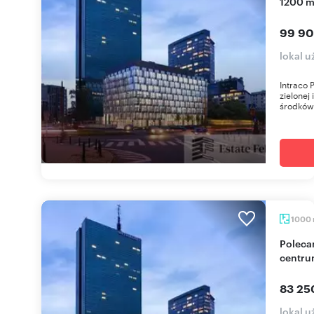
1200 m
99 90
lokal 
Intraco 
zielonej 
środków
1000
Polecam nowoczesny lokal 1000 m2 w zielonym
centru
83 25
lokal 