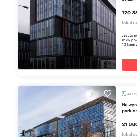
120 3
lokal 
Jest to 
mkw pow
10 kondy
m
347
Na wynajem nowoczesny lokal biurowy 347 m² z
parkin
21 08
lokal 