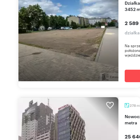
Działka pod usługi na terenie Galerii Radomsko,
3452 m
2 589
działk
Na sprze
położona
wjeździe 
m
278
Nowoczesny biurowiec klasy A, 278 m2, blisko
metra
25 64