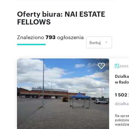
Oferty biura: NAI ESTATE
FELLOWS
Znaleziono
793
ogłoszenia
Sortuj
2003
Działka usługowa przy ruchliwej ulicy Kościuszki
w Rad
1 502 
działk
Na sprze
położona
wjeździe 