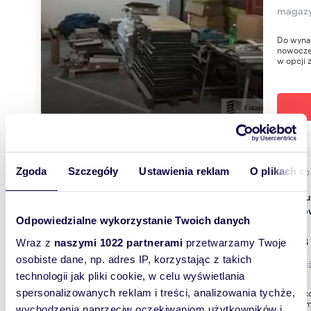
magazy
Do wyna
nowocze
w opcji 
Zgoda
Szczegóły
Ustawienia reklam
O plikach c
73,20
Lokal użytkowy 73 m² przy rondzie Matecznego
(Krakó
Odpowiedzialne wykorzystanie Twoich danych
3 623
Wraz z
naszymi 1022 partnerami
przetwarzamy Twoje
osobiste dane, np. adres IP, korzystając z takich
lokal 
technologii jak pliki cookie, w celu wyświetlania
Jest to 
spersonalizowanych reklam i treści, analizowania tychże,
wynajem
wychodzenia naprzeciw oczekiwaniom użytkowników i