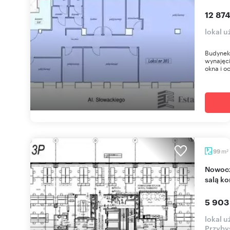
12 874
lokal 
Budynek 
wynajęci
okna i o
m
99
2
Nowoczesne biuro 99 m² (klasa A) z klimatyzacją i
salą k
5 903
lokal 
Przyby