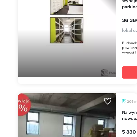
Wynajmę nowoczesny biurowiec 808 m² z
parkin
36 36
lokal 
Budynek 
powierzc
wynosi 
205
Na wynajem magazyn 205 m² z biurem w
nowoc
5 330