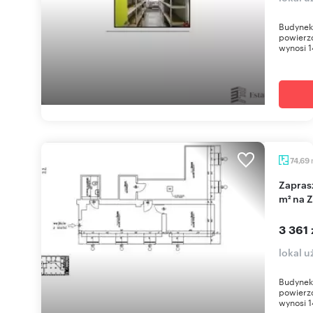
Budynek 
powierzc
wynosi 
74,69
Zapraszam do wynajęcia nowoczesnego biura 75
m² na 
3 361 
lokal 
Budynek 
powierzc
wynosi 