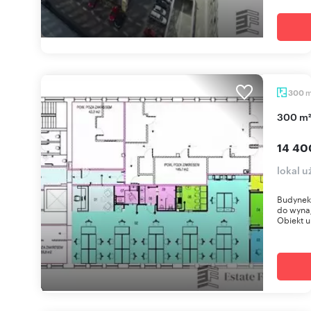
300
300 m²
14 40
lokal 
Budynek 
do wynaj
Obiekt u