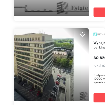
m
517
Wynajmę nowoczesny lokal biurowy 517 m² z
parkin
30 82
lokal 
Budynek 
10000 m2
spełnia 