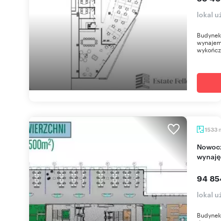
lokal 
Budynek 
wynajem,
wykończe
1533
Nowoczesny biurowiec z tarasem - 1657 m² do
wynaję
94 85
lokal 
Budynek 