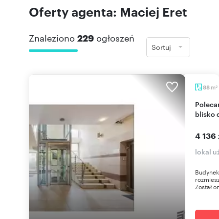
Oferty agenta: Maciej Eret
Znaleziono
229
ogłoszeń
Sortuj
m
88
2
Polecam biuro 88 m² na Kazimierzu, klimatyzacja,
blisko
4 136 
lokal 
Budynek
rozmies
Został o