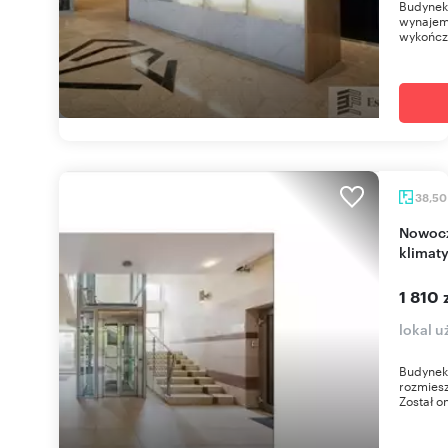
Budynek 
wynajem,
wykończe
38,5
Nowoczesny lokal biurowy na Kazimierzu,
klimaty
1 810 
lokal 
Budynek
rozmies
Został o