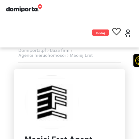
Dodaj
ogłoszenie
›
›
Domiporta.pl
Baza firm
›
Agenci nieruchomości
Maciej Eret
Maciej Eret Agent