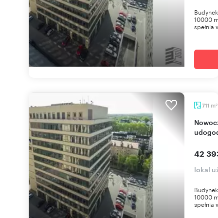
Budynek 
10000 m2
spełnia 
m
711
2
Nowoczesny lokal biurowy 711 m2 z parkingiem i
udogod
42 39
lokal 
Budynek 
10000 m2
spełnia 