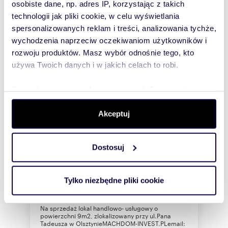
osobiste dane, np. adres IP, korzystając z takich
technologii jak pliki cookie, w celu wyświetlania
spersonalizowanych reklam i treści, analizowania tychże,
wychodzenia naprzeciw oczekiwaniom użytkowników i
rozwoju produktów. Masz wybór odnośnie tego, kto
używa Twoich danych i w jakich celach to robi.
Dowiedz się więcej odnośnie tego, jak Twoje osobiste
dane są przetwarzane oraz ustaw własne preferencje w
sekcji szczegółów
. W Deklaracji plików cookie możesz
Akceptuj
zmienić lub wycofać swoją zgodę w dowolnej chwili.
m
zł/m
9
2 878
2
2
Dostosuj
Wykorzystujemy pliki cookie do spersonalizowania treści
Sprzedam lokal usługowy 9 m² przy ul.
Pana Tadeusza w Olsztynie
i reklam, aby oferować funkcje społecznościowe i
25 900 zł
analizować ruch w naszej witrynie. Informacje o tym, jak
Tylko niezbędne pliki cookie
lokal użytkowy Olsztyn, Pana Tadeusza
korzystasz z naszej witryny, udostępniamy partnerom
społecznościowym, reklamowym i analitycznym.
Na sprzedaż lokal handlowo- usługowy o
Partnerzy mogą połączyć te informacje z innymi danymi
powierzchni 9m2, zlokalizowany przy ul.Pana
Tadeusza w OlsztynieMACHDOM-INVEST.PLemail:
otrzymanymi od Ciebie lub uzyskanymi podczas