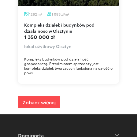
m
zł/m
1282
1 053
2
2
Kompleks działek i budynków pod
działalność w Olsztynie
1 350 000 zł
lokal użytkowy Olsztyn
Kompleks budynków pod działalność
gospodarczą. Przedmiotem sprzedaży jest
kompleks działek tworzących funkcjonalną całość o
powi...
Zobacz więcej
Domiporta