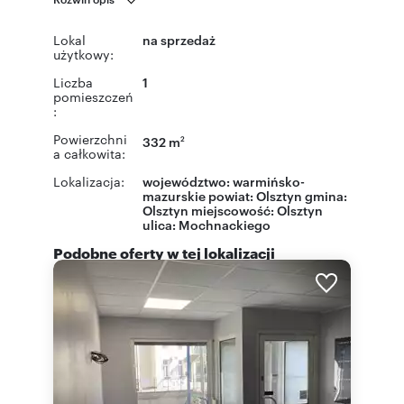
Lokal
na sprzedaż
użytkowy:
Liczba
1
pomieszczeń
:
Powierzchni
332 m
2
a całkowita:
Lokalizacja:
województwo:
warmińsko-
mazurskie
powiat:
Olsztyn
gmina:
Olsztyn
miejscowość:
Olsztyn
ulica:
Mochnackiego
Podobne oferty w tej lokalizacji