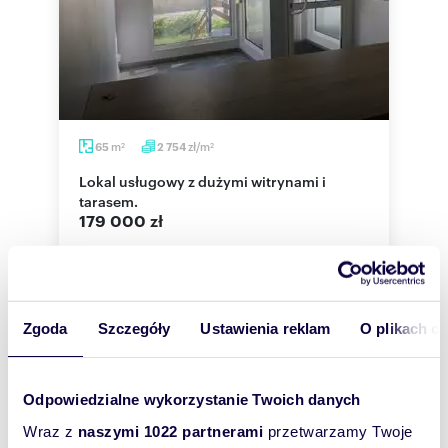
m
zł/m
65
2 754
2
2
Lokal usługowy z dużymi witrynami i
tarasem.
179 000 zł
lokal użytkowy Olsztyn, Warszawska
Na sprzedaż - Pawilon handlowo-usługowy | ul.
Warszawska, Olsztyn Lokal z potencjałem w
świetnej lokalizacji - tuż obok Poczty P...
Zgoda
Szczegóły
Ustawienia reklam
O plikach c
Odpowiedzialne wykorzystanie Twoich danych
Wraz z
naszymi 1022 partnerami
przetwarzamy Twoje