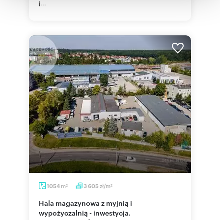
j...
korzystania z ich usług.
m
zł/m
1054
3 605
2
2
Hala magazynowa z myjnią i
wypożyczalnią - inwestycja.