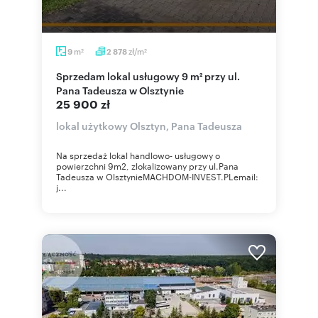
m
zł/m
9
2 878
2
2
Sprzedam lokal usługowy 9 m² przy ul.
Pana Tadeusza w Olsztynie
25 900 zł
lokal użytkowy Olsztyn, Pana Tadeusza
Na sprzedaż lokal handlowo- usługowy o
powierzchni 9m2, zlokalizowany przy ul.Pana
Tadeusza w OlsztynieMACHDOM-INVEST.PLemail:
j...