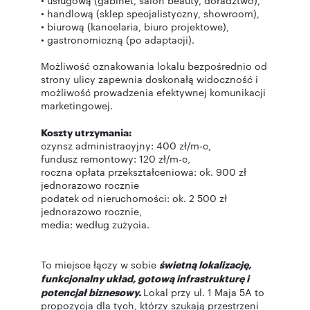
• usługową (gabinet, salon beauty, doradztwo),
• handlową (sklep specjalistyczny, showroom),
• biurową (kancelaria, biuro projektowe),
• gastronomiczną (po adaptacji).
Możliwość oznakowania lokalu bezpośrednio od
strony ulicy zapewnia doskonałą widoczność i
możliwość prowadzenia efektywnej komunikacji
marketingowej.
Koszty utrzymania:
czynsz administracyjny: 400 zł/m-c,
fundusz remontowy: 120 zł/m-c,
roczna opłata przekształceniowa: ok. 900 zł
jednorazowo rocznie
podatek od nieruchomości: ok. 2 500 zł
jednorazowo rocznie,
media: według zużycia.
To miejsce łączy w sobie
świetną lokalizację,
funkcjonalny układ, gotową infrastrukturę i
potencjał biznesowy.
Lokal przy ul. 1 Maja 5A to
propozycja dla tych, którzy szukają przestrzeni