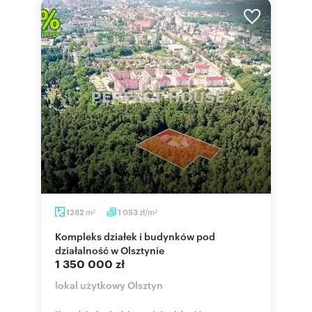
m
zł/m
1282
1 053
2
2
Kompleks działek i budynków pod
działalność w Olsztynie
1 350 000 zł
lokal użytkowy Olsztyn