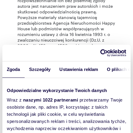
rozpowszechnianie ich bez pisemnej zgody
autora jest naruszeniem praw autorskich i może
skutkować odpowiedzialnością prawną.
Powyższe materiały stanowią tajemnicę
przedsiębiorstwa Agencja Nieruchomości Happy
House lub podmiotów współpracujących w
rozumieniu ustawy z dnia 16 kwietnia 1993 r. o
zwalczaniu nieuczciwej konkurencji (Dz.U. z
2003 r. Nr 153, poz. 1503 z późn. zm.).
Oferta wysłana z programu dla biur
nieruchomości ASARI CRM (asaricrm.com)
Zgoda
Szczegóły
Ustawienia reklam
O plikach c
Odpowiedzialne wykorzystanie Twoich danych
Rozwiń opis
Wraz z
naszymi 1022 partnerami
przetwarzamy Twoje
osobiste dane, np. adres IP, korzystając z takich
Lokal
na sprzedaż
użytkowy:
technologii jak pliki cookie, w celu wyświetlania
spersonalizowanych reklam i treści, analizowania tychże,
Powierzchni
92,07 m
2
a całkowita:
wychodzenia naprzeciw oczekiwaniom użytkowników i