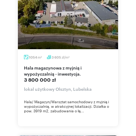
m
zł/m
1054
3 605
2
2
Hala magazynowa z myjnią i
wypożyczalnią - inwestycja.
3 800 000 zł
lokal użytkowy Olsztyn, Lubelska
Hala/ Magazyn/Warsztat samochodowy z myjnią i
wypożyczalnią, w atrakcyjnej lokalizacji. Działka o
pow. 3919 m2, zabudowania o łą...