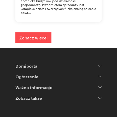
Kompleks budynków pod działalność
gospodarczą. Przedmiotem sprzedaży jest
kompleks działek tworzących funkcjonalną całość o
powi...
Zobacz więcej
Domiporta
Ogłoszenia
Ważne informacje
Zobacz także