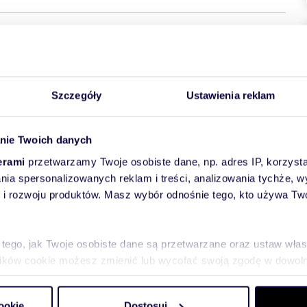
Szczegóły
Ustawienia reklam
Olsztyn, w bezpośrednim sąsiedztwie Dworca Głównego PKP i
ta.
nie Twoich danych
działce o powierzchni 2534 m², z dużym utwardzonym
 nieruchomości.
erami
przetwarzamy Twoje osobiste dane, np. adres IP, korzystaj
a funkcjonalne poziomy z salami, biurami, zapleczem
lania spersonalizowanych reklam i treści, analizowania tychże,
a osób z niepełnosprawnościami.
 regularnie modernizowany i jest w bardzo dobrym stanie
 rozwoju produktów. Masz wybór odnośnie tego, kto używa Twoi
ontów.
(jeśli nie widzisz linku skontaktuj się z pośrednikiem).
 tego, jak Twoje osobiste dane są przetwarzane oraz ustaw wła
Olsztynie, w bezpośrednim sąsiedztwie Dworca Głównego PKP
ta, zapewniająca szybki dostęp do transportu kolejowego,
plików cookie możesz zmienić lub wycofać swoją zgodę w dowolne
jdują się przystanki tramwajowe i autobusowe obsługujące
zec W najbliższej okolicy dostępne są sklepy, punkty
do spersonalizowania treści i reklam, aby oferować funkcje sp
dzięki czemu wszystkie najważniejsze sprawy można załatwić
ookie
Dostosuj