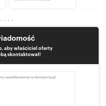
na wynajęcie obecnemu właścicielowi części lokalu po
ia własności nieruchomości, nie wcześniej jednak niż 1 lipca
iejszego zabezpieczenia atrakcyjnej nieruchomości w jednej
zas na przygotowanie finansowania. Kilkuletni okres do
wiadomość
 kapitału, zaplanowanie działalności oraz przygotowanie
ytkowania obiektu.
, aby właściciel oferty
Tobą skontaktował!
 nie stanowi oferty handlowej w rozumieniu art. 66&1
wHouse Łukasz Wróbel oraz podmioty współpracujące.
nianie oraz korzystanie z niniejszych składowych
czający poza dozwolony użytek określony przepisami ustawy
ych (Dz. U. 1994, nr 24 poz. 83 z późn. zm.) bez zgody
ch jest zabronione i może stanowić podstawę