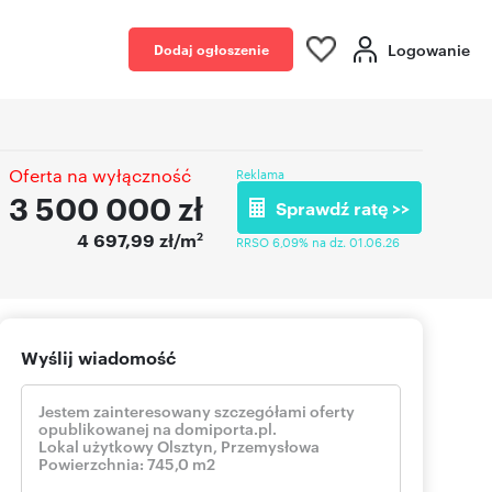
Logowanie
Dodaj ogłoszenie
Oferta na wyłączność
Reklama
3 500 000
zł
Sprawdź ratę >>
2
4 697,99 zł/m
RRSO 6,09% na dz. 01.06.26
Wyślij wiadomość