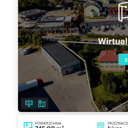
Wirtua
Z
POWIERZCHNIA
PRZEZNACZ
2