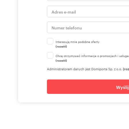
odpowiedzialności cywilnej oraz karnej.
Niniejsze materiały stanowią tajemnicę firmy NewHous
rozumieniu ustawy z dnia 16 kwietnia 1993 r. o zwalczaniu
późn. zm.).
Niniejsze ogłoszenie nie stanowi oferty w rozumieniu Ko
Oferta wysłana z programu dla biur nieruchomości ASAR
Interesują mnie podobne oferty
(rozwiń)
Numer oferty: 585/6682/OOS
Chcę otrzymywać informacje o promocjach i usługa
(rozwiń)
Administratorem danych jest Domiporta Sp. z o.o.
(ro
Wyśli