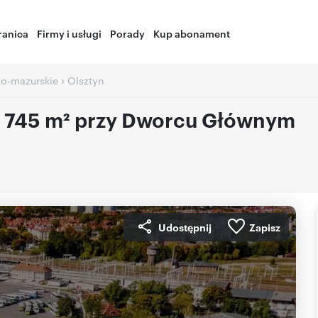
ranica
Firmy i usługi
Porady
Kup abonament
›
o-mazurskie
Olsztyn
l 745 m² przy Dworcu Głównym
Udostępnij
Zapisz