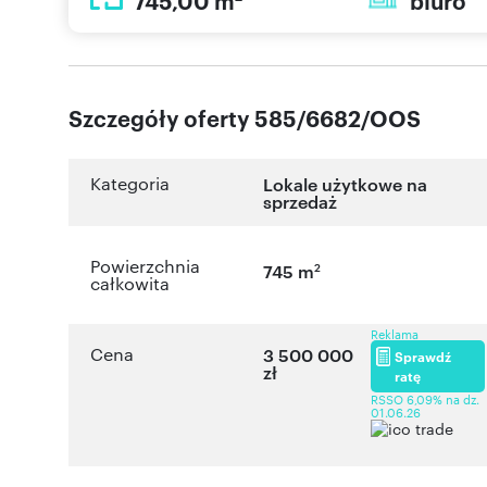
745,00 m
biuro
Szczegóły oferty 585/6682/OOS
Kategoria
Lokale użytkowe na
sprzedaż
Powierzchnia
2
745 m
całkowita
Reklama
Cena
3 500 000
Sprawdź
zł
ratę
RSSO 6,09% na dz.
01.06.26