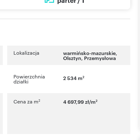
parter / 1
Lokalizacja
warmińsko-mazurskie
,
Olsztyn
,
Przemysłowa
Powierzchnia
2
2 534 m
działki
2
2
Cena za m
4 697,99 zł/m