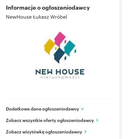
Informacje o ogłoszeniodawcy
NewHouse Łukasz Wróbel
Dodatkowe dane ogłoszeniodawcy
Warmińska 7/4
Zobacz wszystkie oferty ogłoszeniodawcy
Olsztyn
warmińsko-mazurskie
PL
Zobacz wizytówkę ogłoszeniodawcy