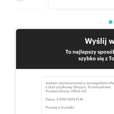
Grunt w użytkowaniu wieczystym (18 tys/rok)
KW nieobciążona
Dostępny od 1 lipca 2028 r.
W przypadku, gdy nabywca nieruchomości wyrazi zgodę 
dokonaniu zakupu, możliwość wcześniejszego przeniesien
2027 r.
Dla przyszłego właściciela oznacza to możliwość wcześn
z najlepszych lokalizacji w Olsztynie oraz komfortowy c
Wyślij 
finalizacji transakcji pozwala na stopniowe gromadzenie
strategii rozwoju biznesu jeszcze przed rozpoczęciem uż
To najlepszy sposób
Cena: 3 500 000 zł
POŚREDNIK:
szybko się z 
Mikołaj Matejko
tel. 51826609
skontaktuj się
mikola
Licencja pośrednika nr 31537
Przedstawiona oferta cenowa ma charakter informacyjny,
Kodeksu Cywilnego
Właścicielem ogłoszenia wraz z jej elementami jest Ne
Wszelkie prawa są zastrzeżone, kopiowanie, rozpowszech
materiałów ogłoszenia w jakikolwiek inny sposób wykra
z 4 lutego 1994 r. o prawie autorskim i prawach pokrewn
NewHouse Łukasz Wróbel lub podmiotów współpracujący