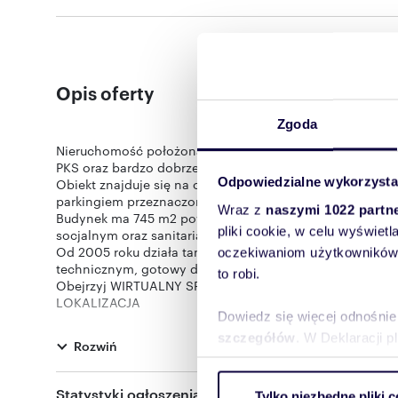
Opis oferty
Zgoda
Nieruchomość położona jest przy ul. Przemysłowej 8 w 
PKS oraz bardzo dobrze skomunikowanego centrum mias
Odpowiedzialne wykorzysta
Obiekt znajduje się na ogrodzonej i zagospodarowanej 
parkingiem przeznaczonym wyłącznie dla użytkowników
Wraz z
naszymi 1022 partn
Budynek ma 745 m2 powierzchni użytkowej i obejmuje dw
pliki cookie, w celu wyświet
socjalnym oraz sanitariatami, przystosowanymi także dl
Od 2005 roku działa tam szkoła fryzjerska, a obiekt był
oczekiwaniom użytkowników i
technicznym, gotowy do dalszego użytkowania bez rem
to robi.
Obejrzyj WIRTUALNY SPACER: https://sb360.online/dn0cv6 
LOKALIZACJA
Dowiedz się więcej odnośnie
Nieruchomość położona jest przy ul. Przemysłowej 8 w 
i PKS. To jedna z najlepiej skomunikowanych części mias
szczegółów
. W Deklaracji 
Rozwiń
autobusowego oraz komunikacji miejskiej. W pobliżu zna
liczne połączenia do wszystkich dzielnic Olsztyna. Dwor
Wykorzystujemy pliki cookie 
usługowe, restauracje, placówki medyczne oraz urzędy, 
Statystyki ogłoszenia:
Tylko niezbędne pliki c