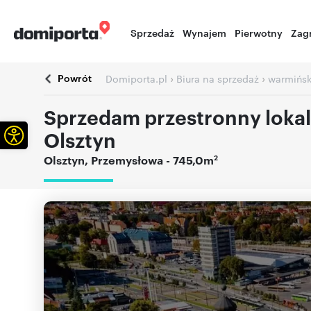
Sprzedaż
Wynajem
Pierwotny
Zag
Powrót
›
›
Domiporta.pl
Biura na sprzedaż
warmińsk
Sprzedam przestronny loka
Otwórz pasek narzędzi
Olsztyn
2
Olsztyn
,
Przemysłowa
- 745,0m