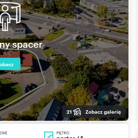
lny spacer
obacz
21
Zobacz galerię
ENIE
PIĘTRO