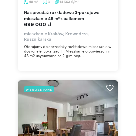
m
zł/m
48
3
14 563
2
2
Na sprzedaż rozkładowe 3-pokojowe
mieszkanie 48 m² z balkonem
699 000 zł
mieszkanie Kraków, Krowodrza,
Rusznikarska
Oferujemy do sprzedaży rozkładowe mieszkanie w
doskonałej Lokalizacji! . Mieszkanie o powierzchni
48 m2 usytuowane na 2-gim pięt...
WYRÓŻNIONE