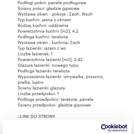
Podłogi pokoi: panele podłogowe
Ściany pokoi: gładzie gipsowe
Wystawa okien - pokoje : Zach, Wsch
Typ kuchni: jasna z oknem
Rodzaj kuchni: oddzielna
Powierzchnia kuchni [m2]: 4,2
Podłoga kuchni: terakota
Wystawa okien - kuchnia: Zach
Typ łazienki: razem z wc
Liczba łazienek: 1
Powierzchnia łazienki [m2]: 3,42
Glazura łazienki: nowego typu
Podłoga łazienki: terakota
Wyposażenie łazienki: umywalka, prysznic,
pralka, lustro
Ściany łazienki: glazura
Liczba przedpokoi: 1
Podłoga przedpokoi: terakota, panele
Ściany przedpokoi: gładzie gipsowe
::LINK DO STRONY
https://sadurscy.pl/offer/BS4-MS-314609
Zobacz Wirtualny Spacer: