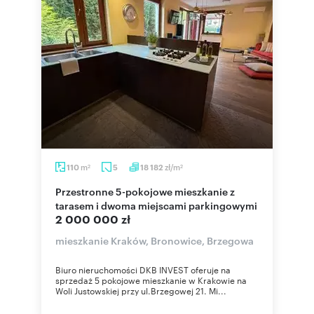
m
zł/m
110
5
18 182
2
2
Przestronne 5-pokojowe mieszkanie z
tarasem i dwoma miejscami parkingowymi
2 000 000 zł
mieszkanie Kraków, Bronowice, Brzegowa
Biuro nieruchomości DKB INVEST oferuje na
sprzedaż 5 pokojowe mieszkanie w Krakowie na
Woli Justowskiej przy ul.Brzegowej 21. Mi...