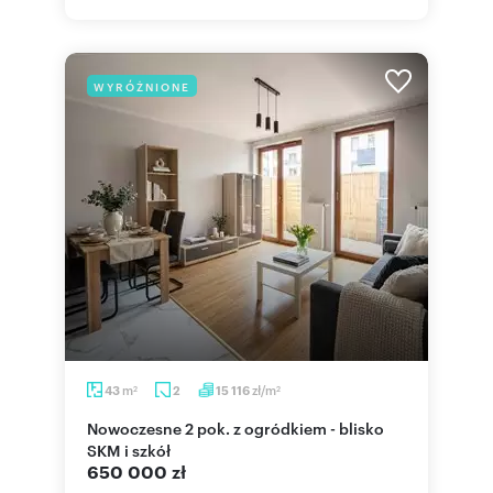
WYRÓŻNIONE
m
zł/m
43
2
15 116
2
2
Nowoczesne 2 pok. z ogródkiem - blisko
SKM i szkół
650 000 zł