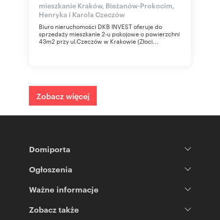
mieszkanie Kraków, Bieżanów-Prokocim,
Henryka i Karola Czeczów
Biuro nieruchomości DKB INVEST oferuje do
sprzedaży mieszkanie 2-u pokojowe o powierzchni
43m2 przy ul.Czeczów w Krakowie (Złoci...
Zobacz więcej
Domiporta
Ogłoszenia
Ważne informacje
Zobacz także