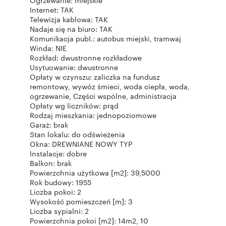
Ogrzewanie: miejskie
Internet: TAK
Telewizja kablowa: TAK
Nadaje się na biuro: TAK
Komunikacja publ.: autobus miejski, tramwaj
Winda: NIE
Rozkład: dwustronne rozkładowe
Usytuowanie: dwustronne
Opłaty w czynszu: zaliczka na fundusz
remontowy, wywóz śmieci, woda ciepła, woda,
ogrzewanie, Części wspólne, administracja
Opłaty wg liczników: prąd
Rodzaj mieszkania: jednopoziomowe
Garaż: brak
Stan lokalu: do odświeżenia
Okna: DREWNIANE NOWY TYP
Instalacje: dobre
Balkon: brak
Powierzchnia użytkowa [m2]: 39,5000
Rok budowy: 1955
Liczba pokoi: 2
Wysokość pomieszczeń [m]: 3
Liczba sypialni: 2
Powierzchnia pokoi [m2]: 14m2, 10