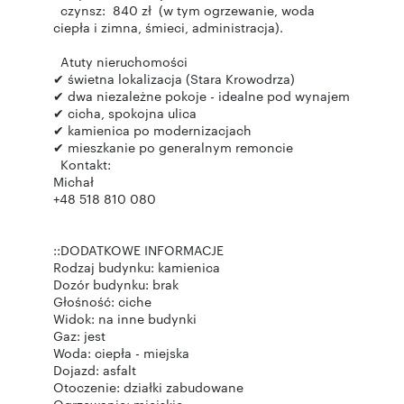
czynsz: 840 zł (w tym ogrzewanie, woda
ciepła i zimna, śmieci, administracja).
Atuty nieruchomości
✔ świetna lokalizacja (Stara Krowodrza)
✔ dwa niezależne pokoje - idealne pod wynajem
✔ cicha, spokojna ulica
✔ kamienica po modernizacjach
✔ mieszkanie po generalnym remoncie
Kontakt:
Michał
+48 518 810 080
::DODATKOWE INFORMACJE
Rodzaj budynku: kamienica
Dozór budynku: brak
Głośność: ciche
Widok: na inne budynki
Gaz: jest
Woda: ciepła - miejska
Dojazd: asfalt
Otoczenie: działki zabudowane