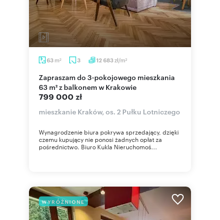
m
zł/m
63
3
12 683
2
2
Zapraszam do 3-pokojowego mieszkania
63 m² z balkonem w Krakowie
799 000 zł
mieszkanie Kraków, os. 2 Pułku Lotniczego
Wynagrodzenie biura pokrywa sprzedający, dzięki
czemu kupujący nie ponosi żadnych opłat za
pośrednictwo. Biuro Kukla Nieruchomoś...
WYRÓŻNIONE