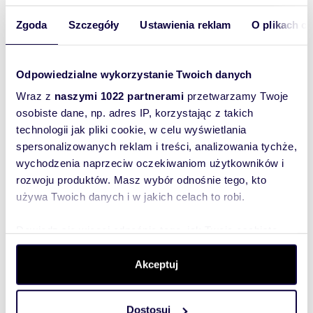
https://my.matterport.com/show/?
m=NEoREQ4K19d
Zgoda
Szczegóły
Ustawienia reklam
O plikach c
::KONTAKT DO AGENTA
Michał Dzięcioł
+48 518-810-080
Odpowiedzialne wykorzystanie Twoich danych
michal@sadurscy.pl
::DANE BIURA
Wraz z
naszymi 1022 partnerami
przetwarzamy Twoje
Oddział BS4, Krowodrza
osobiste dane, np. adres IP, korzystając z takich
Kołowa 5/3
technologii jak pliki cookie, w celu wyświetlania
30-134 Kraków
12 633-90-20
spersonalizowanych reklam i treści, analizowania tychże,
Pośrednik odpowiedzialny zawodowo za
wychodzenia naprzeciw oczekiwaniom użytkowników i
wykonanie umowy pośrednictwa: Dariusz
rozwoju produktów. Masz wybór odnośnie tego, kto
Sadurski (licencja nr: 803)
używa Twoich danych i w jakich celach to robi.
Dowiedz się więcej odnośnie tego, jak Twoje osobiste
Rozwiń opis
dane są przetwarzane oraz ustaw własne preferencje w
sekcji szczegółów
. W Deklaracji plików cookie możesz
Akceptuj
Mieszkanie:
na sprzedaż
zmienić lub wycofać swoją zgodę w dowolnej chwili.
Liczba
2
Dostosuj
pokoi: