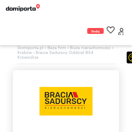
Dodaj
ogłoszenie
›
›
›
Domiporta.pl
Baza firm
Biura nieruchomości
›
Kraków
Bracia Sadurscy Oddział BS4
Krowodrza