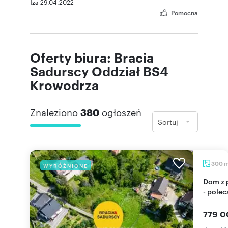
Iza
29.04.2022
Pomocna
Oferty biura: Bracia
Sadurscy Oddział BS4
Krowodrza
Znaleziono
380
ogłoszeń
Sortuj
300
WYRÓŻNIONE
Dom z potencjałem, 3 kondygnacje, garaż, ogród
- pole
779 0