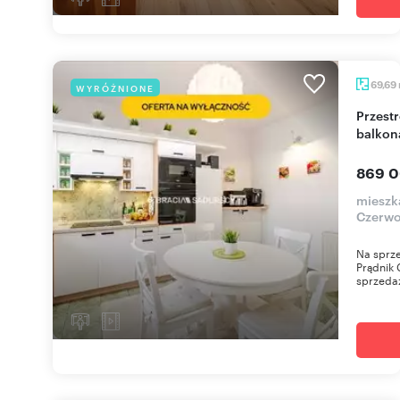
69,69
WYRÓŻNIONE
Przestronne 3-pokojowe mieszkanie 70 m² z
balkon
869 0
mieszk
Czerwo
Na sprze
Prądnik 
sprzedaż