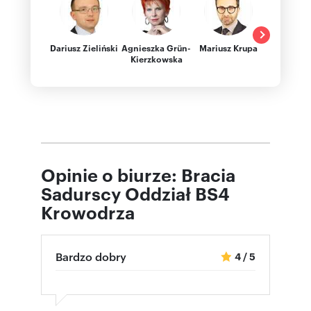
Dariusz Zieliński
Agnieszka Grün-
Mariusz Krupa
Anna Ant
Kierzkowska
Opinie o biurze: Bracia
Sadurscy Oddział BS4
Krowodrza
Bardzo dobry
4
/
5