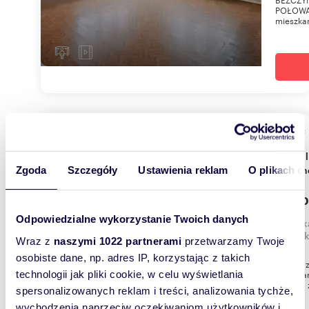
POŁOWA 
mieszkan
m
41
2
Przytulne 2-pokojowe mieszkanie 41 m² z
balkon
Zgoda
Szczegóły
Ustawienia reklam
O plikach c
2 600
Odpowiedzialne wykorzystanie Twoich danych
mieszk
Henryk
Wraz z
naszymi 1022 partnerami
przetwarzamy Twoje
osobiste dane, np. adres IP, korzystając z takich
Mam prz
mieszka
technologii jak pliki cookie, w celu wyświetlania
piętrze,
spersonalizowanych reklam i treści, analizowania tychże,
wychodzenia naprzeciw oczekiwaniom użytkowników i