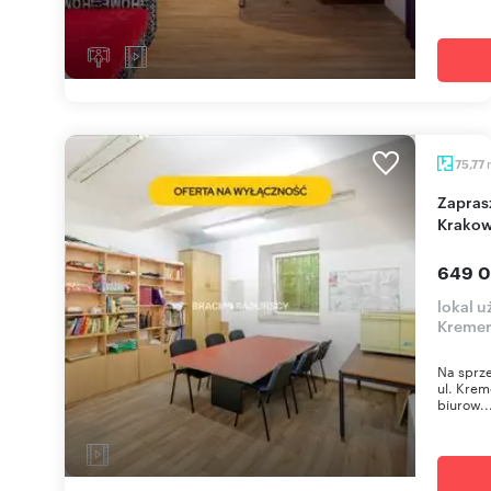
75,77
Zapraszam do zakupu lokalu 76 m² w sercu
Krako
649 0
lokal u
Kreme
Na sprze
ul. Krem
biurow..