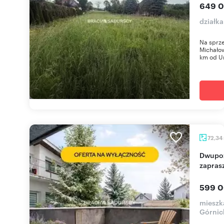
649 0
działk
Na sprz
Michałow
km od U
72,34
Dwupoziomowe 72 m² z tarasem i prywatnością -
zapras
599 0
mieszka
Górnic