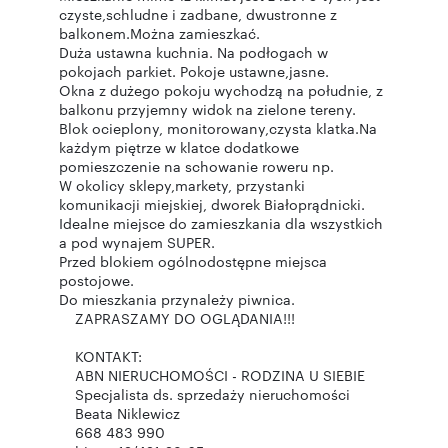
czyste,schludne i zadbane, dwustronne z
balkonem.Można zamieszkać.
Duża ustawna kuchnia. Na podłogach w
pokojach parkiet. Pokoje ustawne,jasne.
Okna z dużego pokoju wychodzą na południe, z
balkonu przyjemny widok na zielone tereny.
Blok ocieplony, monitorowany,czysta klatka.Na
każdym piętrze w klatce dodatkowe
pomieszczenie na schowanie roweru np.
W okolicy sklepy,markety, przystanki
komunikacji miejskiej, dworek Białoprądnicki.
Idealne miejsce do zamieszkania dla wszystkich
a pod wynajem SUPER.
Przed blokiem ogólnodostępne miejsca
postojowe.
Do mieszkania przynależy piwnica.
ZAPRASZAMY DO OGLĄDANIA!!!
KONTAKT:
ABN NIERUCHOMOŚCI - RODZINA U SIEBIE
Specjalista ds. sprzedaży nieruchomości
Beata Niklewicz
668 483 990