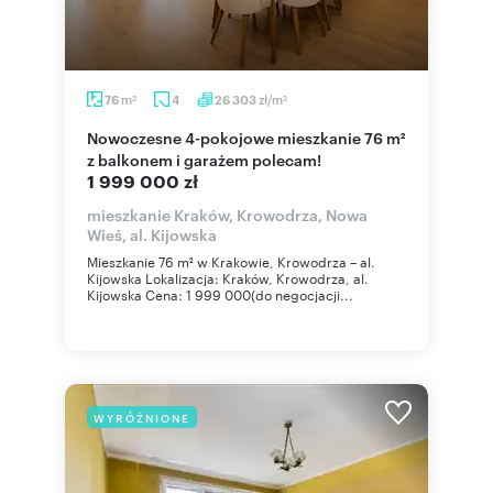
m
zł/m
76
4
26 303
2
2
Nowoczesne 4-pokojowe mieszkanie 76 m²
z balkonem i garażem polecam!
1 999 000 zł
mieszkanie Kraków, Krowodrza, Nowa
Wieś, al. Kijowska
Mieszkanie 76 m² w Krakowie, Krowodrza – al.
Kijowska Lokalizacja: Kraków, Krowodrza, al.
Kijowska Cena: 1 999 000(do negocjacji...
WYRÓŻNIONE