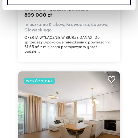
Przestronne 3-pokojowe mieszkanie z
społecznościowym, reklamowym i analitycznym.
balkonami i garażem polecam!
899 000 zł
Partnerzy mogą połączyć te informacje z innymi danymi
otrzymanymi od Ciebie lub uzyskanymi podczas
mieszkanie Kraków, Krowodrza, Łobzów,
Głowackiego
korzystania z ich usług.
OFERTA WYŁĄCZNIE W BIURZE DANAX! Do
sprzedaży 3-pokojowe mieszkanie o powierzchni
61,65 m² z miejscem postojowym w garażu
podzie...
WYRÓŻNIONE