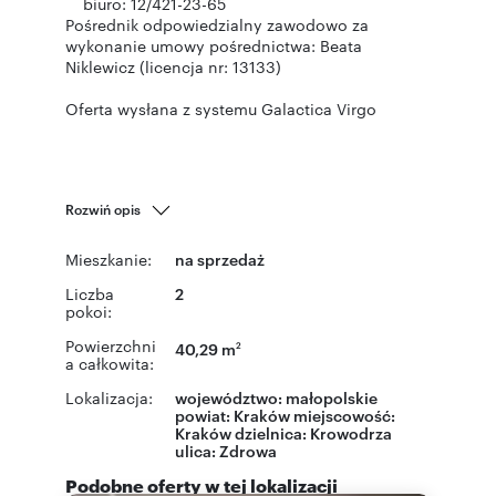
biuro: 12/421-23-65
Pośrednik odpowiedzialny zawodowo za
wykonanie umowy pośrednictwa: Beata
Niklewicz (licencja nr: 13133)
Oferta wysłana z systemu Galactica Virgo
Rozwiń opis
Mieszkanie:
na sprzedaż
Liczba
2
pokoi:
Powierzchni
40,29 m
2
a całkowita:
Lokalizacja:
województwo:
małopolskie
powiat:
Kraków
miejscowość:
Kraków
dzielnica:
Krowodrza
ulica:
Zdrowa
Podobne oferty w tej lokalizacji