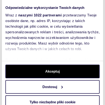
Oferujemy do sprzedaży rozkładowe mieszkanie w
doskonałej Lokalizacji! . Mieszkanie o powierzchni
Odpowiedzialne wykorzystanie Twoich danych
48 m2 usytuowane na 2-gim pięt...
Wraz z
naszymi 1022 partnerami
przetwarzamy Twoje
osobiste dane, np. adres IP, korzystając z takich
technologii jak pliki cookie, w celu wyświetlania
spersonalizowanych reklam i treści, analizowania tychże,
WYRÓŻNIONE
wychodzenia naprzeciw oczekiwaniom użytkowników i
rozwoju produktów. Masz wybór odnośnie tego, kto
używa Twoich danych i w jakich celach to robi.
Dowiedz się więcej odnośnie tego, jak Twoje osobiste
dane są przetwarzane oraz ustaw własne preferencje w
sekcji szczegółów
. W Deklaracji plików cookie możesz
Akceptuj
zmienić lub wycofać swoją zgodę w dowolnej chwili.
Dostosuj
Wykorzystujemy pliki cookie do spersonalizowania treści
i reklam, aby oferować funkcje społecznościowe i
m
zł/m
61,65
3
14 582
analizować ruch w naszej witrynie. Informacje o tym, jak
2
2
Tylko niezbędne pliki cookie
korzystasz z naszej witryny, udostępniamy partnerom