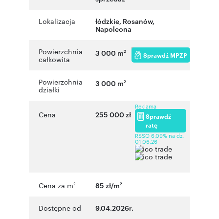
Lokalizacja
łódzkie
, Rosanów
,
Napoleona
Powierzchnia
3 000 m
2
Sprawdź MPZP
całkowita
Powierzchnia
3 000 m
2
działki
Reklama
Cena
255 000 zł
Sprawdź
ratę
RSSO 6,09% na dz.
01.06.26
Cena za m
85 zł/m
2
2
Dostępne od
9.04.2026r.