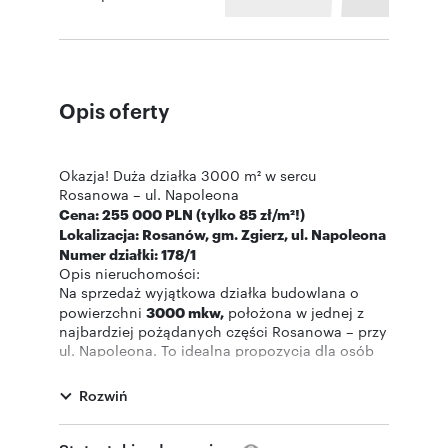
Opis oferty
Okazja! Duża działka 3000 m² w sercu
Rosanowa – ul. Napoleona
Cena: 255 000 PLN (tylko 85 zł/m²!)
Lokalizacja: Rosanów, gm. Zgierz, ul. Napoleona
Numer działki: 178/1
Opis nieruchomości:
Na sprzedaż wyjątkowa działka budowlana o
powierzchni
3000 mkw,
położona w jednej z
najbardziej pożądanych części Rosanowa – przy
ul. Napoleona. To idealna propozycja dla osób
szukających prywatności, przestrzeni i bliskości
natury, bez rezygnacji z szybkiego dojazdu do
Rozwiń
aglomeracji miejskiej.
Najważniejsze atuty:
Lokalizacja:
Prestiżowa okolica przy ul.