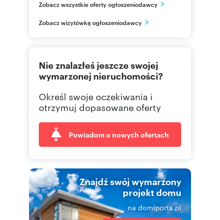
Zobacz wszystkie oferty ogłoszeniodawcy
Łódź
łódzkie
PL
Zobacz wizytówkę ogłoszeniodawcy
42 307
Pokaż telefon
Nie znalazłeś jeszcze swojej
wymarzonej nieruchomości?
Określ swoje oczekiwania i
otrzymuj dopasowane oferty
Powiadom o nowych ofertach
Znajdź swój wymarzony
projekt domu
na domiporta.pl