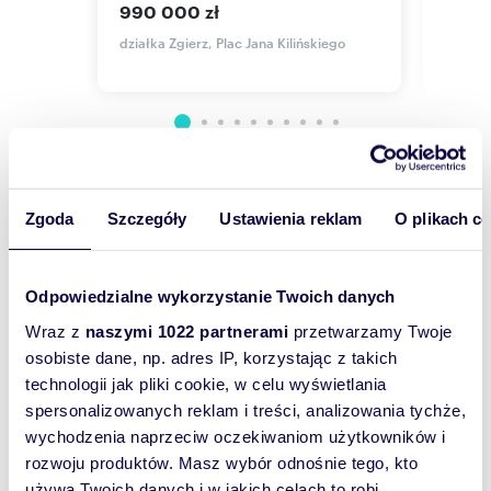
do m
990 000 zł
Dla kogo?
195 
Dla rodziny marzącej o dużym ogrodzie i
działka Zgierz, Plac Jana Kilińskiego
domu pod lasem.
działka
Dla inwestora szukającego bezpiecznej
lokaty kapitału w grunt, którego wartość w
tej okolicy systematycznie rośnie.
Zapraszam do kontaktu i obejrzenia działki w
terenie!
Wyślij
Zgoda
Szczegóły
Ustawienia reklam
O plikach c
wiadomość
Monika Malinowska
tel.:
Odpowiedzialne wykorzystanie Twoich danych
517
pokaż telefon
To najlepszy
sposób, aby
e-mail:
m.malin
skontaktuj się
Wraz z
naszymi 1022 partnerami
przetwarzamy Twoje
właściciel
osobiste dane, np. adres IP, korzystając z takich
Jakub Karasiński
oferty
technologii jak pliki cookie, w celu wyświetlania
tel.:
733
pokaż telefon
spersonalizowanych reklam i treści, analizowania tychże,
szybko się z
e-mail:
j.karas
skontaktuj się
wychodzenia naprzeciw oczekiwaniom użytkowników i
Tobą
rozwoju produktów. Masz wybór odnośnie tego, kto
skontaktował!
www.muvon.pl
używa Twoich danych i w jakich celach to robi.