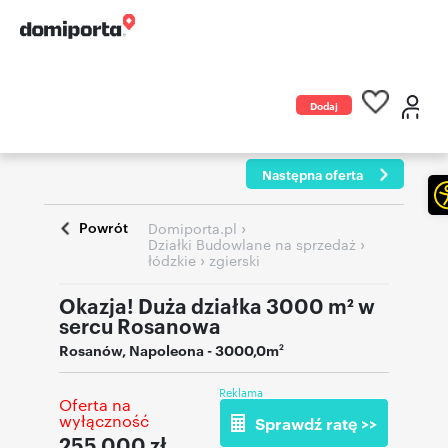
Dodaj
ogłoszenie
Następna oferta
Powrót
›
Domiporta.pl
›
Działki Budowlane na sprzedaż
›
łódzkie
zgierski
Okazja! Duża działka 3000 m² w
sercu Rosanowa
Rosanów
,
Napoleona
- 3000,0m
2
Reklama
Oferta na
wyłączność
Sprawdź ratę >>
255 000
zł