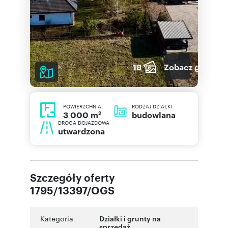
18
Zobacz galerię
POWIERZCHNIA
RODZAJ DZIAŁKI
2
budowlana
3 000 m
DROGA DOJAZDOWA
utwardzona
Szczegóły oferty
1795/13397/OGS
Kategoria
Działki i grunty na
sprzedaż