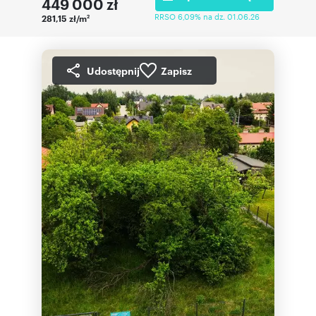
449 000
zł
RRSO 6,09% na dz. 01.06.26
281,15 zł/m
2
Udostępnij
Zapisz