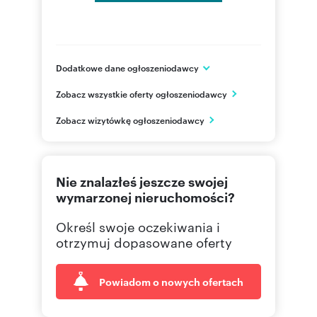
Dodatkowe dane ogłoszeniodawcy
ul. Nawrot 85A, lok. 2
Zobacz wszystkie oferty ogłoszeniodawcy
Łódź
łódzkie
PL
Zobacz wizytówkę ogłoszeniodawcy
42 307
Pokaż telefon
Nie znalazłeś jeszcze swojej
wymarzonej nieruchomości?
Określ swoje oczekiwania i
otrzymuj dopasowane oferty
Powiadom o nowych ofertach