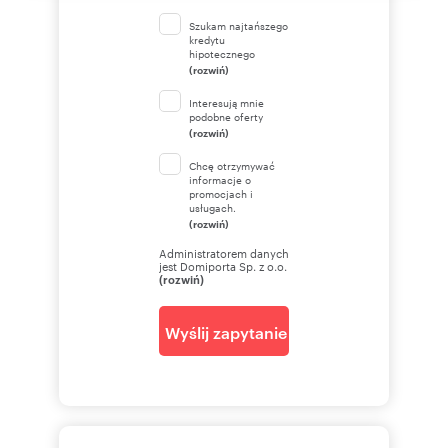
Szukam najtańszego
kredytu
hipotecznego
Numer oferty: 1868/13397/OGS
(rozwiń)
Interesują mnie
podobne oferty
(rozwiń)
Chcę otrzymywać
informacje o
promocjach i
usługach.
(rozwiń)
Administratorem danych
jest Domiporta Sp. z o.o.
(rozwiń)
Wyślij zapytanie