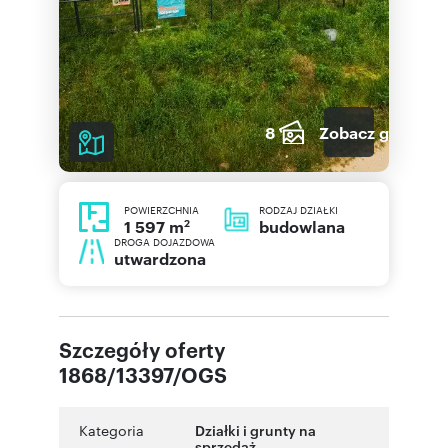
8
Zobacz galerię
POWIERZCHNIA
RODZAJ DZIAŁKI
2
budowlana
1 597 m
DROGA DOJAZDOWA
utwardzona
Szczegóły oferty
1868/13397/OGS
Kategoria
Działki i grunty na
sprzedaż