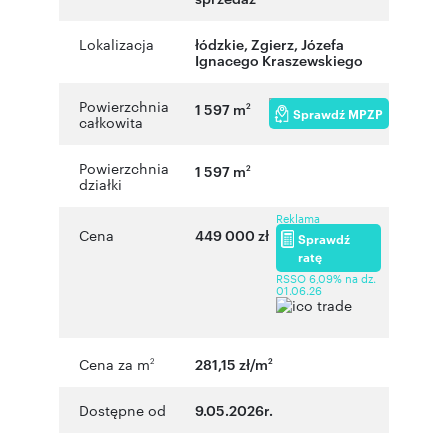
Lokalizacja
łódzkie
,
Zgierz
,
Józefa
Ignacego Kraszewskiego
Powierzchnia
1 597 m
2
Sprawdź MPZP
całkowita
Powierzchnia
1 597 m
2
działki
Reklama
Cena
449 000 zł
Sprawdź
ratę
RSSO 6,09% na dz.
01.06.26
Cena za m
281,15 zł/m
2
2
Dostępne od
9.05.2026r.