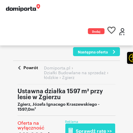
Dodaj
ogłoszenie
Następna oferta
Powrót
›
Domiporta.pl
›
Działki Budowlane na sprzedaż
›
łódzkie
Zgierz
Ustawna działka 1597 m² przy
lesie w Zgierzu
Zgierz
,
Józefa Ignacego Kraszewskiego
-
1597,0m
2
Reklama
Oferta na
wyłączność
Sprawdź ratę >>