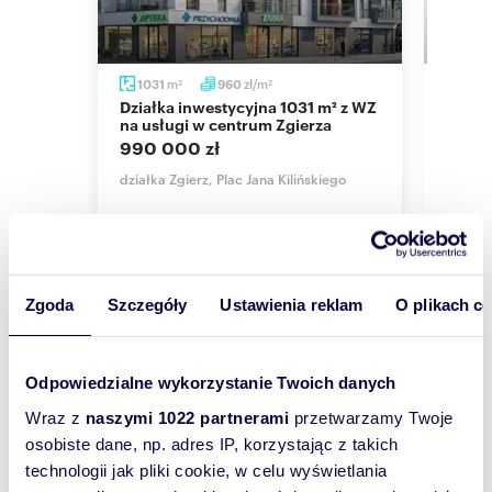
To idealne miejsce dla rodziny szukającej ciszy,
nie rezygnując z szybkiego dostępu do szkół,
sklepów i komunikacji.
m
zł/m
1031
960
100
Działka jest ustawna i czeka na nowego
2
2
Działka inwestycyjna 1031 m² z WZ
Sprzedam działkę 1000 m² w
właściciela.
stępem
na usługi w centrum Zgierza
Zgierz
990 000 zł
315 0
działka Zgierz, Plac Jana Kilińskiego
działk
Zapraszam na prezentację na miejscu – poczuj
ten spokój i oceń potencjał tej wyjątkowej
przestrzeni.
Zgoda
Szczegóły
Ustawienia reklam
O plikach c
Mariusz Kurzawa
Wyślij
tel.: 501 463.082
skontaktuj się
e-mail:
wiadomość
m.kurz
Odpowiedzialne wykorzystanie Twoich danych
Wraz z
naszymi 1022 partnerami
przetwarzamy Twoje
strona internetowa: www.muvon.pl
To najlepszy
osobiste dane, np. adres IP, korzystając z takich
sposób, aby
Doradcy finansowi współpracujący z Muvon
technologii jak pliki cookie, w celu wyświetlania
Nieruchomości pomagają w organizacji