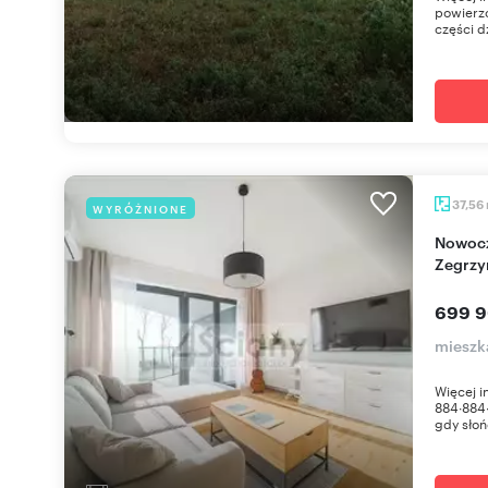
powierz
części dz
37,56
WYRÓŻNIONE
Nowoczesny apartament z tarasem nad Zalewem
Zegrzy
699 9
mieszk
Więcej 
884∙884∙
gdy słoń