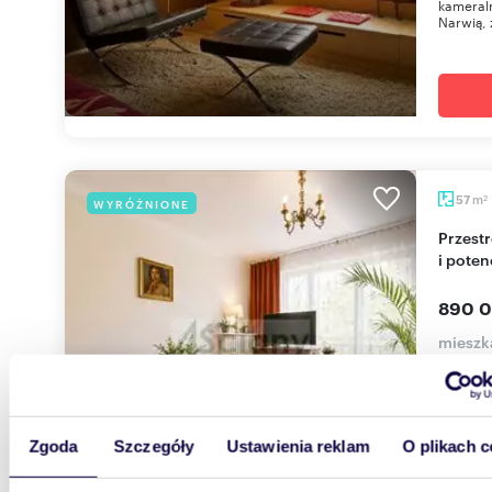
kameral
Narwią, 
m
57
WYRÓŻNIONE
2
Przestronne 2-pokojowe mieszkanie z balkonami
i pote
890 0
mieszk
OFERTA
sprzedaż
mieszkan
Zgoda
Szczegóły
Ustawienia reklam
O plikach c