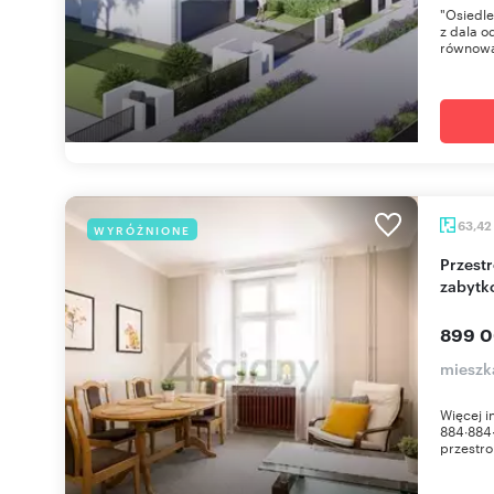
"Osiedle
z dala o
równowa
63,42
WYRÓŻNIONE
Przestronne 2-pokojowe mieszkanie w
zabytk
899 0
mieszk
Więcej 
884∙884
przestro