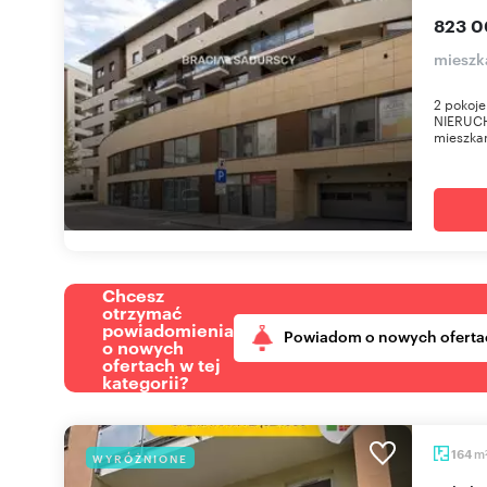
823 0
mieszk
2 pokoje
NIERUCH
mieszkan
Chcesz
otrzymać
powiadomienia
Powiadom o nowych oferta
o nowych
ofertach w tej
kategorii?
m
164
WYRÓŻNIONE