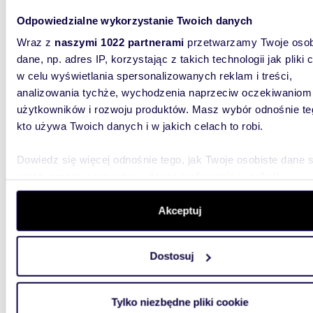
Odpowiedzialne wykorzystanie Twoich danych
Wraz z
naszymi 1022 partnerami
przetwarzamy Twoje osob
dane, np. adres IP, korzystając z takich technologii jak pliki 
m
117
WYRÓŻNIONE
2
w celu wyświetlania spersonalizowanych reklam i treści,
Sprzedam 4-pokojowe mieszkanie z tarasem i 2
analizowania tychże, wychodzenia naprzeciw oczekiwaniom
parkin
użytkowników i rozwoju produktów. Masz wybór odnośnie te
kto używa Twoich danych i w jakich celach to robi.
2 290
mieszk
Dowiedz się więcej odnośnie tego, jak Twoje osobiste dane 
przetwarzane oraz ustaw własne preferencje w
sekcji
OFERTA 
szczegółów
. W Deklaracji plików cookie możesz zmienić lu
: 507-19
Wilanów -
wycofać swoją zgodę w dowolnej chwili.
Akceptuj
Wykorzystujemy pliki cookie do spersonalizowania treści i r
Dostosuj
aby oferować funkcje społecznościowe i analizować ruch w 
witrynie. Informacje o tym, jak korzystasz z naszej witryny,
udostępniamy partnerom społecznościowym, reklamowym i
Tylko niezbędne pliki cookie
analitycznym. Partnerzy mogą połączyć te informacje z inn