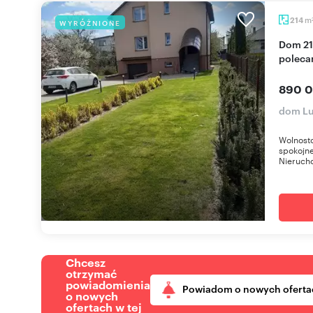
m
214
WYRÓŻNIONE
Dom 214 m² z ogrodem, fotowoltaiką i garażem -
poleca
890 0
dom Lu
Wolnost
spokojne
Nierucho
Chcesz
otrzymać
powiadomienia
Powiadom o nowych oferta
o nowych
ofertach w tej