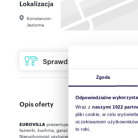
Lokalizacja
Konstancin-
Jeziorna
Sprawdź ofertę usług remon
Zgoda
Odpowiedzialne wykorzysta
Opis oferty
Wraz z
naszymi 1022 partn
pliki cookie, w celu wyświet
oczekiwaniom użytkowników i
EUROVILLA
prezentuje
dom wolnostojący na sprzedaż
w
to robi.
łazienki, kuchnia, garaż w bryle budynku.
Nieruchomość usytuowana na
działce o powierzchni 85