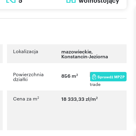
5
wolnostojący
Lokalizacja
mazowieckie
,
Konstancin-Jeziorna
Powierzchnia
2
856 m
Sprawdź MPZP
działki
2
2
Cena za m
18 333,33 zł/m