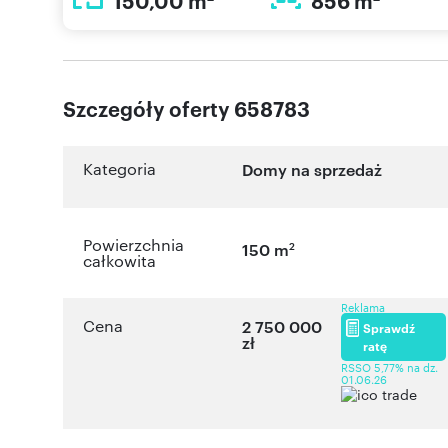
150,00 m
856 m
Szczegóły oferty 658783
Kategoria
Domy na sprzedaż
Powierzchnia
2
150 m
całkowita
Reklama
Cena
2 750 000
Sprawdź
zł
ratę
RSSO 5,77% na dz.
01.06.26