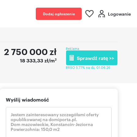
Logowanie
Dodaj ogłoszenie
2 750 000
zł
Reklama
Sprawdź ratę >>
2
18 333,33 zł/m
RRSO 5,77% na dz. 01.06.26
Wyślij wiadomość