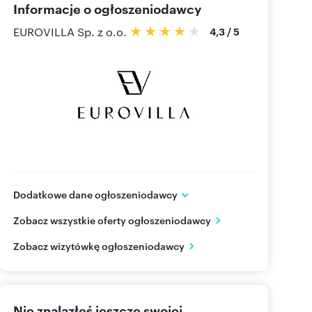
Informacje o ogłoszeniodawcy
EUROVILLA Sp. z o.o.
4,3
/
5
Dodatkowe dane ogłoszeniodawcy
ul.Sarmacka 16 lok.U140
Zobacz wszystkie oferty ogłoszeniodawcy
Warszawa, Wilanów
mazowieckie
PL
Zobacz wizytówkę ogłoszeniodawcy
505 06
Pokaż telefon
Nie znalazłeś jeszcze swojej