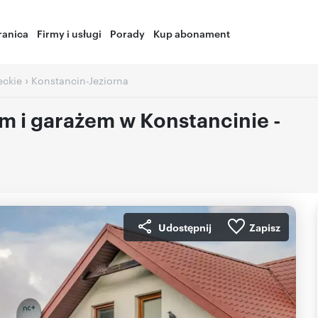
ranica
Firmy i usługi
Porady
Kup abonament
›
ckie
Konstancin-Jeziorna
 i garażem w Konstancinie -
Udostępnij
Zapisz