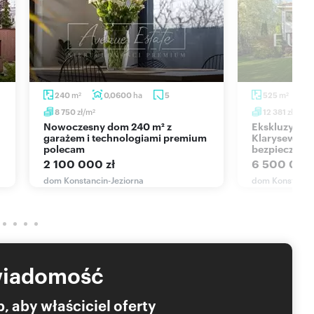
zysługują wyłącznie firmie Eurovilla Sp. z o.o.
 bez zgody Spółek Eurovilla jest zabronione i będzie
r. o prawie autorskim i prawach pokrewnych.
m
ha
m
240
0,0600
5
525
2
2
edecka
zł/m
zł/m
8 750
12 381
2
2
Nowoczesny dom 240 m² z
Ekskluzywny dom 525 m2 w
garażem i technologiami premium
Klarysewie - 
polecam
bezpieczeńs
2 100 000 zł
6 500 000 
dom Konstancin-Jeziorna
dom Konstancin
wiadomość
, aby właściciel oferty