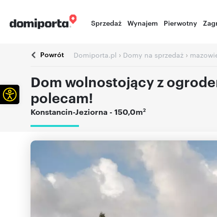
Sprzedaż
Wynajem
Pierwotny
Zag
Powrót
›
›
Domiporta.pl
Domy na sprzedaż
mazowie
Dom wolnostojący z ogrodem
Otwórz pasek narzędzi
polecam!
2
Konstancin-Jeziorna
- 150,0m