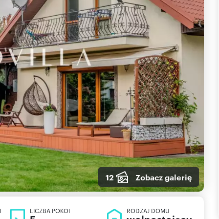
12
Zobacz galerię
I
LICZBA POKOI
RODZAJ DOMU