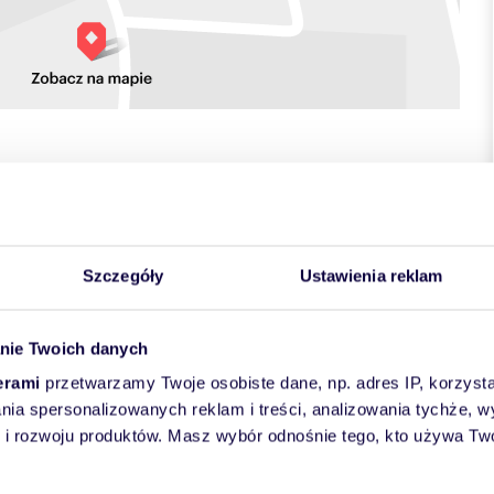
towych
Szczegóły
Ustawienia reklam
nie Twoich danych
erami
przetwarzamy Twoje osobiste dane, np. adres IP, korzystaj
lania spersonalizowanych reklam i treści, analizowania tychże,
 rozwoju produktów. Masz wybór odnośnie tego, kto używa Twoi
 Konstancinie Bielawie o powierzchni
150 m² - 5 pokoi
, 2
6 m², z pięknym ogrodem
, licznymi nasadzeniami oraz