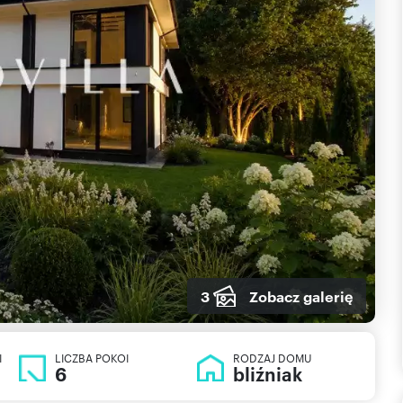
3
Zobacz galerię
I
LICZBA POKOI
RODZAJ DOMU
6
bliźniak