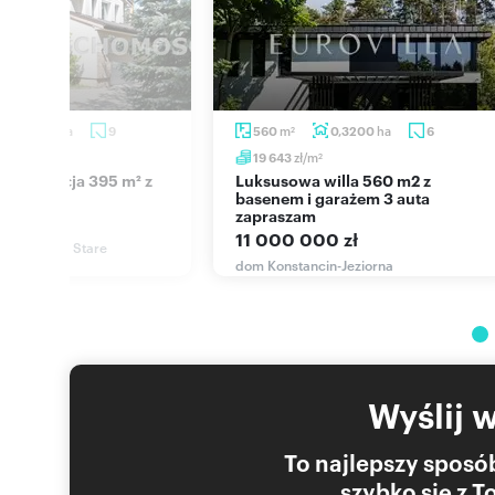
Niniejsze ogłoszenie jest wyłącznie informacją i nie sta
________________________________________________________________
Autorskie prawa majątkowe do fotografii nieruchomości pr
Kopiowanie, przetwarzanie, rozpowszechnianie fotografii
traktowane jako naruszenie ustawy z dnia 4 lutego 1994 
ha
m
ha
0,1868
9
560
0,3200
6
2
zł/m
19 643
2
Luksusowa willa 560 m2 z
ut, sauna
basenem i garażem 3 auta
Numer oferty: 943911
zapraszam
 zł
Osoba odpowiedzialna zawodowo: Paweł Chęciński
11 000 000 zł
n-Jeziorna, Stare
erzbnowska
dom Konstancin-Jeziorna
Wyślij 
To najlepszy sposób
szybko się z 