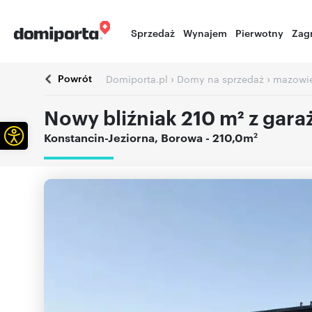
Sprzedaż
Wynajem
Pierwotny
Zag
Powrót
›
›
Domiporta.pl
Domy na sprzedaż
mazowie
Nowy bliźniak 210 m² z gar
Otwórz pasek narzędzi
2
Konstancin-Jeziorna
,
Borowa
- 210,0m