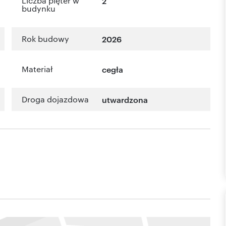
Liczba pięter w
2
budynku
Rok budowy
2026
Materiał
cegła
Droga dojazdowa
utwardzona