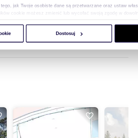
 tego, jak Twoje osobiste dane są przetwarzane oraz ustaw wła
plików cookie możesz zmienić lub wycofać swoją zgodę w dowolne
racyjnej Konstancina i Ursynowa. I
dealne miejsce dla osób
 lasu Kabackiego 400 m,
do Ogrodu Botanicznego PAN
do spersonalizowania treści i reklam, aby oferować funkcje sp
tury miejskiej tj. Supermarket 1200m2, fitness Garden Club
ookie
Dostosuj
stanek komunikacji miejskiej 200m, Centrum handlowe Stara
ormacje o tym, jak korzystasz z naszej witryny, udostępniamy p
Partnerzy mogą połączyć te informacje z innymi danymi otrzym
nia z ich usług.
ryzujący się funkcjonalnym rozkładem. Stolarka okienna
 ciepła.
Wysokość kondygnacji 300 cm.
Parter to otwarta
as i do ogrodu.
Ponadto
na parterze znajduje się pokój,
ażda z garderobą, 2 łazienki, pomieszczenie gospodarcze.
i.
 lasu z dobrym dostępem do infrastruktury miejskiej.
sługę pobieramy wynagrodzenie w formie prowizji.