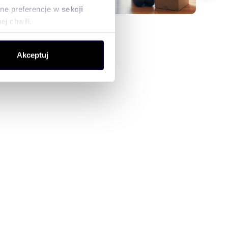
sne preferencje w
sekcji
j chwili.
ołecznościowe i analizować
Akceptuj
artnerom społecznościowym,
anymi od Ciebie lub