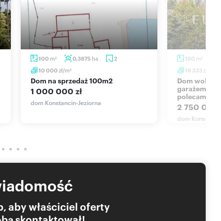
nowi oferty w rozumieniu art. 66 § 1 Kodeksu Cywilnego.
___________________________
zysługują wyłącznie firmie Eurovilla Sp. z o.o.
 bez zgody Spółek Eurovilla jest zabronione i będzie
r. o prawie autorskim i prawach pokrewnych.
m
ha
m
100
0,3875
2
150
2
2
zł/m
zł/m
10 000
18 333
2
2
dom na sprzedaż 100m2
Dom wolnostojący z ogrodem i
garażem w Ko
1 000 000 zł
polecam!
dom Konstancin-Jeziorna
2 750 000 
dom Konstancin
wiadomość
, aby właściciel oferty
Tobą skontaktował!