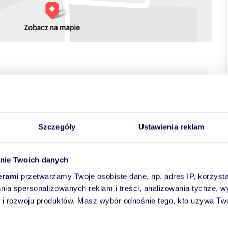
towych
Szczegóły
Ustawienia reklam
nie Twoich danych
erami
przetwarzamy Twoje osobiste dane, np. adres IP, korzystaj
lania spersonalizowanych reklam i treści, analizowania tychże,
ncinie
w stanie tzw.deweloperskim. w inwestycji Forest Vie
 rozwoju produktów. Masz wybór odnośnie tego, kto używa Twoi
2, 6 pokoi, 3 łazienki, garaż w bryle budynku z widokiem na