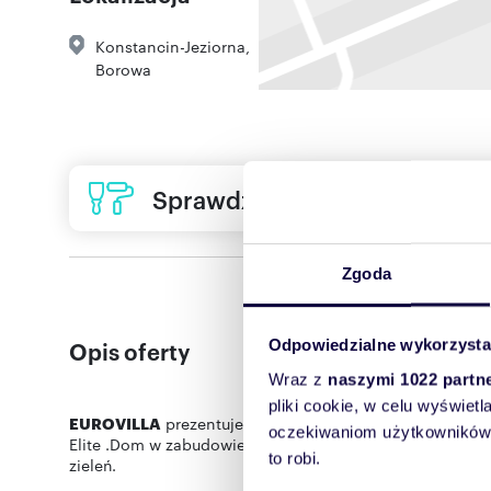
Konstancin-Jeziorna
,
Borowa
Sprawdź ofertę usług remon
Zgoda
Odpowiedzialne wykorzysta
Opis oferty
Wraz z
naszymi 1022 partn
pliki cookie, w celu wyświet
EUROVILLA
prezentuje
nowy dom na sprzedaż w Konsta
oczekiwaniom użytkowników i
Elite .Dom w zabudowie bliźniaczej o pow 210m2 dz.520m
to robi.
zieleń.