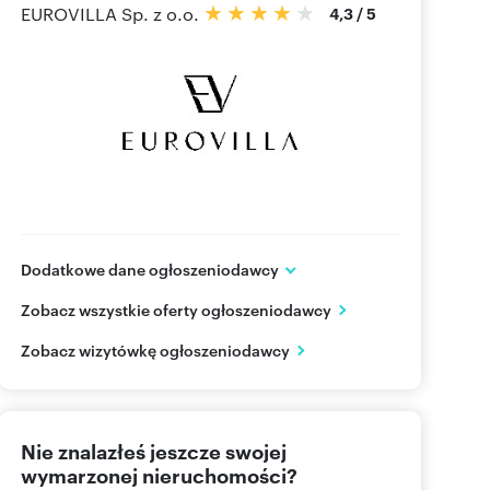
EUROVILLA Sp. z o.o.
4,3
/
5
Dodatkowe dane ogłoszeniodawcy
ul.Sarmacka 16 lok.U140
Zobacz wszystkie oferty ogłoszeniodawcy
Warszawa, Wilanów
mazowieckie
PL
Zobacz wizytówkę ogłoszeniodawcy
505 06
Pokaż telefon
Nie znalazłeś jeszcze swojej
wymarzonej nieruchomości?