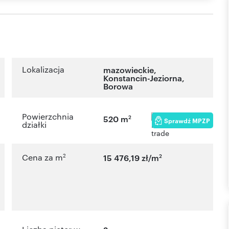
Lokalizacja
mazowieckie
,
Konstancin-Jeziorna
,
Borowa
Powierzchnia
2
520 m
Sprawdź MPZP
działki
2
2
Cena za m
15 476,19 zł/m