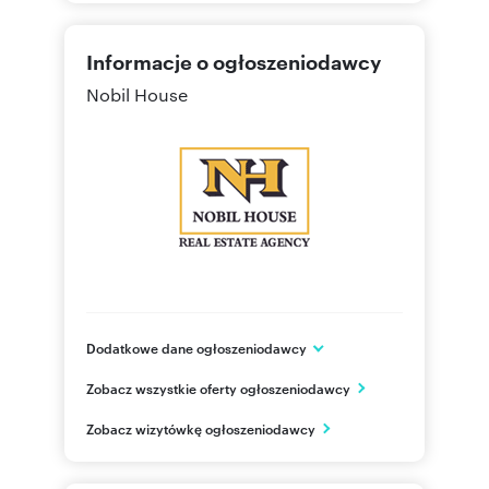
Informacje o ogłoszeniodawcy
Nobil House
Dodatkowe dane ogłoszeniodawcy
ul. Łucznicza 3/1
Zobacz wszystkie oferty ogłoszeniodawcy
Warszawa
mazowieckie
PL
Zobacz wizytówkę ogłoszeniodawcy
604600
Pokaż telefon