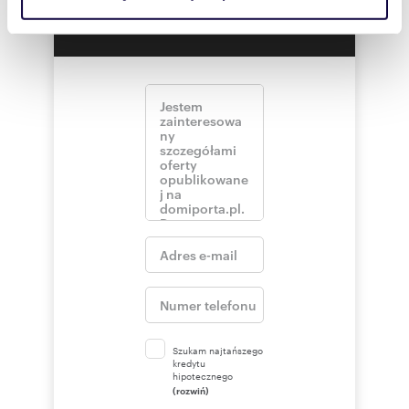
korzystasz z naszej witryny, udostępniamy partnerom
skontaktował!
społecznościowym, reklamowym i analitycznym.
Partnerzy mogą połączyć te informacje z innymi danymi
otrzymanymi od Ciebie lub uzyskanymi podczas
korzystania z ich usług.
Szukam najtańszego
kredytu
hipotecznego
(rozwiń)