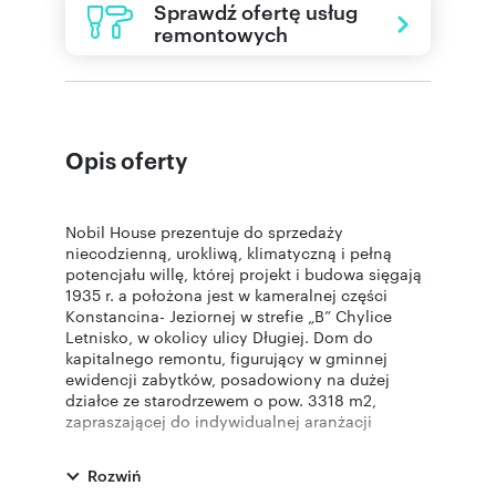
Sprawdź ofertę usług
remontowych
Opis oferty
Nobil House prezentuje do sprzedaży
niecodzienną, urokliwą, klimatyczną i pełną
potencjału willę, której projekt i budowa sięgają
1935 r. a położona jest w kameralnej części
Konstancina- Jeziornej w strefie „B” Chylice
Letnisko, w okolicy ulicy Długiej. Dom do
kapitalnego remontu, figurujący w gminnej
ewidencji zabytków, posadowiony na dużej
działce ze starodrzewem o pow. 3318 m2,
zapraszającej do indywidualnej aranżacji
ogrodu. Zachował się przedwojenny szkic domu,
który prezentujemy poniżej. Powierzchnia
Rozwiń
mieszkalna domu wynosi ok. 180 m2 ( 100 m2