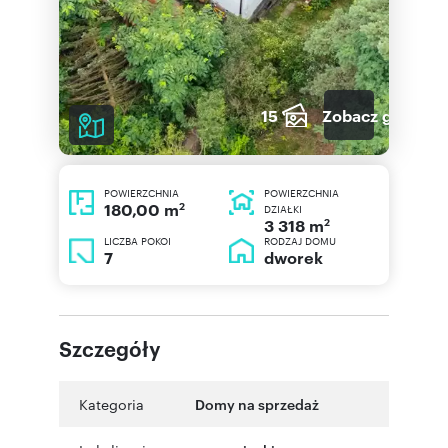
15
Zobacz galerię
POWIERZCHNIA
POWIERZCHNIA
2
180,00 m
DZIAŁKI
2
3 318 m
LICZBA POKOI
RODZAJ DOMU
7
dworek
Szczegóły
Kategoria
Domy na sprzedaż