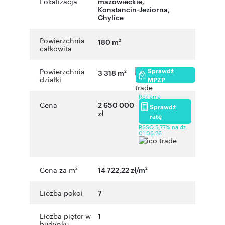
Lokalizacja
mazowieckie
,
Konstancin-Jeziorna
,
Chylice
Powierzchnia
180 m
2
całkowita
Sprawdź
Powierzchnia
3 318 m
2
działki
MPZP
Reklama
Cena
2 650 000
Sprawdź
zł
ratę
RSSO 5,77% na dz.
01.06.26
Cena za m
14 722,22 zł/m
2
2
Liczba pokoi
7
Liczba pięter w
1
budynku