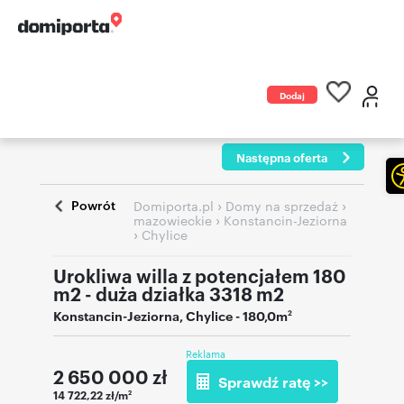
Dodaj
ogłoszenie
Następna oferta
Powrót
›
›
Domiporta.pl
Domy na sprzedaż
›
mazowieckie
Konstancin-Jeziorna
›
Chylice
Urokliwa willa z potencjałem 180
m2 - duża działka 3318 m2
Konstancin-Jeziorna
,
Chylice
- 180,0m
2
Reklama
2 650 000
zł
Sprawdź ratę >>
14 722,22 zł/m
2