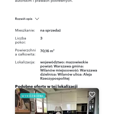
autorskim i prawach pokrewnych.
Rozwiń opis
Mieszkanie:
na sprzedaż
Liczba
3
pokoi:
Powierzchni
70,16 m
2
a całkowita:
Lokalizacja:
województwo:
mazowieckie
powiat:
Warszawa
gmina:
Wilanów
miejscowość:
Warszawa
dzielnica:
Wilanów
ulica:
Aleja
Rzeczypospolitej
Podobne oferty w tej lokalizacji
WYRÓŻNIONE