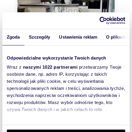
Zgoda
Szczegóły
Ustawienia reklam
O plikach c
Odpowiedzialne wykorzystanie Twoich danych
m
zł/m
117
4
19 573
2
2
Wraz z
naszymi 1022 partnerami
przetwarzamy Twoje
Sprzedam 4-pokojowe mieszkanie z
osobiste dane, np. adres IP, korzystając z takich
tarasem i 2 parkingami
technologii jak pliki cookie, w celu wyświetlania
2 290 000 zł
spersonalizowanych reklam i treści, analizowania tychże,
mieszkanie Warszawa, Wilanów, Sarmacka
wychodzenia naprzeciw oczekiwaniom użytkowników i
rozwoju produktów. Masz wybór odnośnie tego, kto
OFERTA WYŁĄCZNIE W NASZYM BIURZE !!!
Szczegóły pod nr : 507-19-10-10Piękne i
używa Twoich danych i w jakich celach to robi.
rozkładowe mieszkanie w Miasteczku Wilanów - ul.
Sa...
Dowiedz się więcej odnośnie tego, jak Twoje osobiste
dane są przetwarzane oraz ustaw własne preferencje w