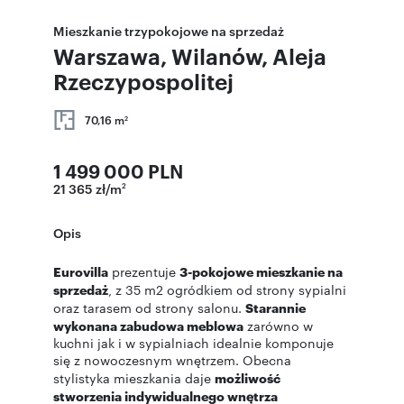
Mieszkanie trzypokojowe na sprzedaż
Warszawa, Wilanów, Aleja
Rzeczypospolitej
70,16 m
2
1 499 000 PLN
21 365 zł/m
2
Opis
Eurovilla
prezentuje
3-pokojowe mieszkanie na
sprzedaż
, z 35 m2 ogródkiem od strony sypialni
oraz tarasem od strony salonu.
Starannie
wykonana zabudowa meblowa
zarówno w
kuchni jak i w sypialniach idealnie komponuje
się z nowoczesnym wnętrzem. Obecna
stylistyka mieszkania daje
możliwość
stworzenia indywidualnego wnętrza