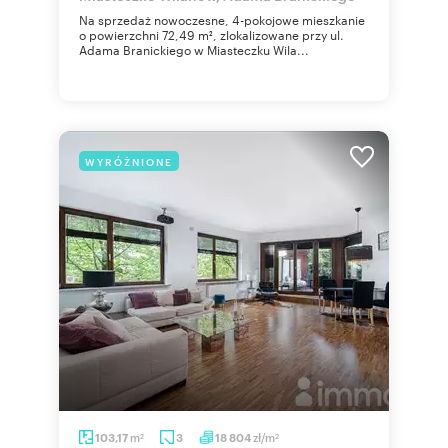
Na sprzedaż nowoczesne, 4-pokojowe mieszkanie
o powierzchni 72,49 m², zlokalizowane przy ul.
Adama Branickiego w Miasteczku Wila...
WYRÓŻNIONE
m
zł/m
103,17
3
18 804
2
2