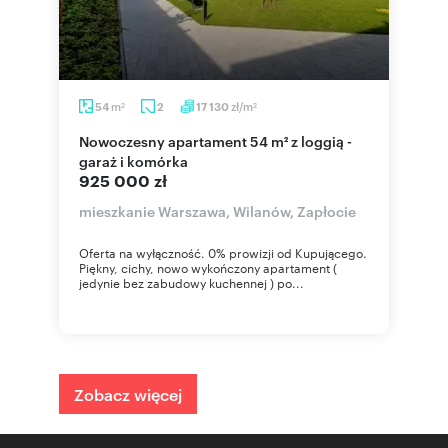
m
zł/m
54
2
17 130
2
2
Nowoczesny apartament 54 m² z loggią -
garaż i komórka
925 000 zł
mieszkanie Warszawa, Wilanów, Zapłocie
Oferta na wyłączność. 0% prowizji od Kupującego.
Piękny, cichy, nowo wykończony apartament (
jedynie bez zabudowy kuchennej ) po...
Zobacz więcej