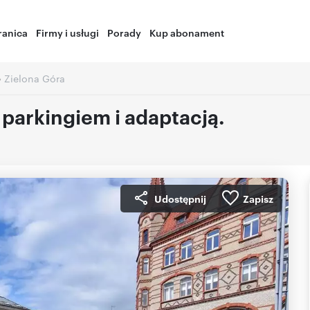
ranica
Firmy i usługi
Porady
Kup abonament
›
Zielona Góra
 parkingiem i adaptacją.
Udostępnij
Zapisz