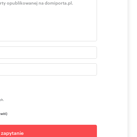
wania
episów Kodeksu Cywilnego, ani też części takiej oferty lub
eriałach zostały podane w dobrej wierze, nie mogą być
, co do jakichkolwiek okoliczności.
 pośrednictwa: Tomasz Kucharczyk - Pośrednik (licencja
 nie stanowi oferty handlowej w rozumieniu Art. 66 par.1
rednika.
ch.
zwiń)
j zapytanie