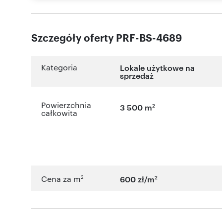
Szczegóły oferty PRF-BS-4689
Kategoria
Lokale użytkowe na
sprzedaż
Powierzchnia
2
3 500 m
całkowita
2
2
Cena za m
600 zł/m