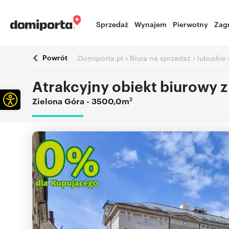
Sprzedaż
Wynajem
Pierwotny
Zag
Powrót
›
›
Domiporta.pl
Biura na sprzedaż
lubuskie
Atrakcyjny obiekt biurowy z
Otwórz pasek narzędzi
2
Zielona Góra
- 3500,0m