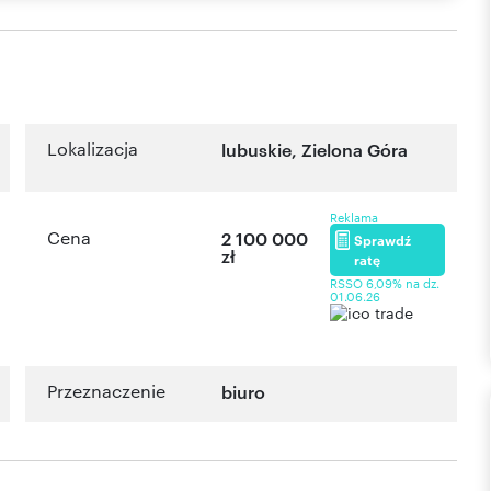
Lokalizacja
lubuskie
,
Zielona Góra
Reklama
Cena
2 100 000
Sprawdź
zł
ratę
RSSO 6,09% na dz.
01.06.26
Przeznaczenie
biuro