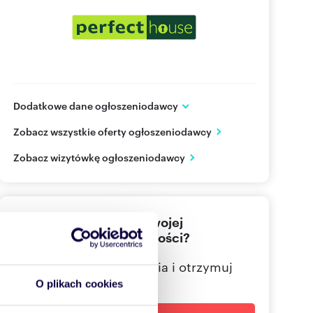
Dodatkowe dane ogłoszeniodawcy
ul. Klin 17/2
Zobacz wszystkie oferty ogłoszeniodawcy
Poznań
wielkopolskie
PL
Zobacz wizytówkę ogłoszeniodawcy
612960
Pokaż telefon
Nie znalazłeś jeszcze swojej
514753
Pokaż telefon
wymarzonej nieruchomości?
515 77
Pokaż telefon
Określ swoje oczekiwania i otrzymuj
dopasowane oferty
O plikach cookies