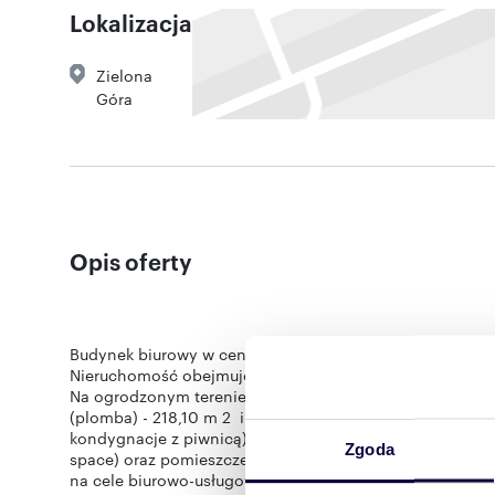
Lokalizacja
Zielona
Góra
Opis oferty
Budynek biurowy w centrum Zielonej Góry, z wewnętrzn
Nieruchomość obejmuje działki o łącznej powierzchni 1
Na ogrodzonym terenie znajduje się budynek biurowy o
(plomba) - 218,10 m 2 i trafostacja - 47,80 m 2 . Obie
kondygnacje z piwnicą). Wewnątrz różnorodne powierzch
Zgoda
space) oraz pomieszczenia socjalne, gospodarcze i tech
na cele biurowo-usługowe. Nieruchomość posiada bardzo 