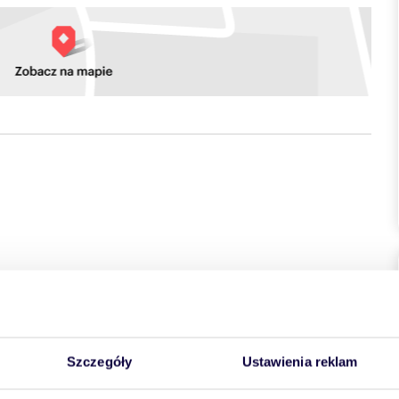
ym parkingiem.
 891 m 2
 powierzchni użytkowej 3233,77 m 2 oraz budynek techniczny
kt biurowy o zróżnicowanych kondygnacjach (główna część 3
nie biurowe (m.in. w układzie gabinetowym, typu open
Szczegóły
Ustawienia reklam
niczne. Obiekt do adaptacji według potrzeb i wykorzystania
korzystną ekspozycję i dostęp do drogi publicznej od ul.