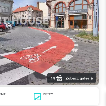
14
Zobacz galerię
ENIE
PIĘTRO
-