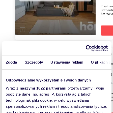
Przytuln
PoznańN
StartWyn
m
45
2
Zgoda
Szczegóły
Ustawienia reklam
O plikach c
Polec
2 700
Odpowiedzialne wykorzystanie Twoich danych
mieszk
Wraz z
naszymi 1022 partnerami
przetwarzamy Twoje
Zachęcam
osobiste dane, np. adres IP, korzystając z takich
urządzon
technologii jak pliki cookie, w celu wyświetlania
Lokal us
spersonalizowanych reklam i treści, analizowania tychże,
wychodzenia naprzeciw oczekiwaniom użytkowników i