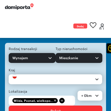
Dodaj
ogłoszenie
Rodzaj transakcji
Typ nieruchomości
Wynajem
Mieszkanie
Kraj
Lokalizacja
+ 0km
+
Wilda, Poznań, wielkopo...
Pokaż