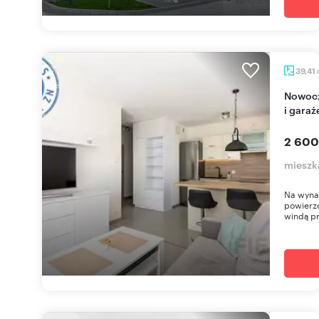
39,41
Nowoczesne 2-pokojowe mieszkanie z balkonem
i gara
2 600
mieszk
Na wyna
powierzc
windą pr