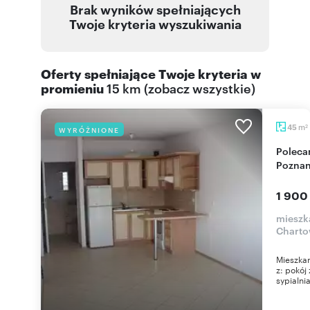
Brak wyników spełniających
Twoje kryteria wyszukiwania
Oferty spełniające Twoje kryteria w
promieniu
15 km
(
zobacz wszystkie
)
m
45
WYRÓŻNIONE
2
Polecam 45 m² mieszkanie z balkonem w
Poznan
1 900
mieszk
Charto
Mieszkan
z: pokó
sypialnia