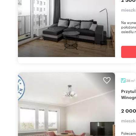
mieszk
Na wyna
położona
osiedlu n
m
38
2
Przytulne 2-pokojowe mieszkanie na
Winogr
2 000
mieszka
Polecam 