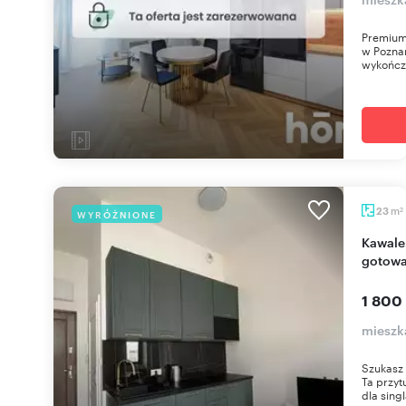
Premium 
w Poznan
wykończe
m
23
WYRÓŻNIONE
2
Kawalerka w centrum Poznania, umeblowana,
gotowa
1 800
mieszk
Szukasz
Ta przyt
dla singl