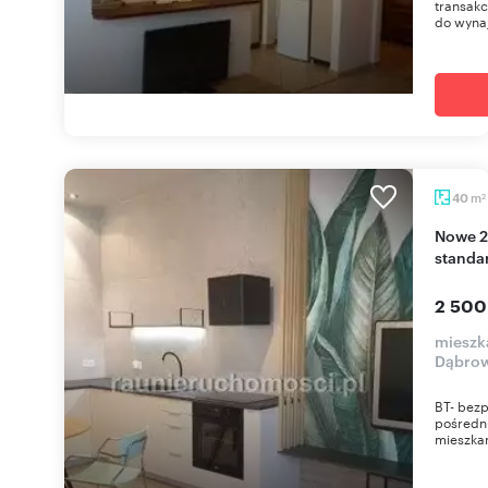
transakc
do wynaj
m
40
2
Nowe 2-pokojowe mieszkanie z windą, wysoki
standa
2 500
mieszka
Dąbrow
BT- bezp
pośredn
mieszkan