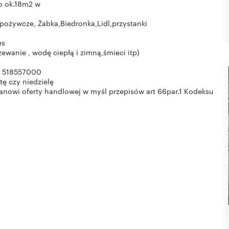
o ok.18m2 w
spożywcze, Żabka,Biedronka,Lidl,przystanki
es
ewanie , wodę ciepłą i zimną,śmieci itp)
: 518557000
tę czy niedzielę
tanowi oferty handlowej w myśl przepisów art 66par.1 Kodeksu