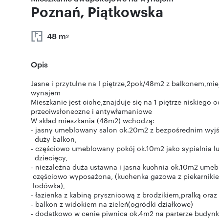
Poznań, Piątkowska
48 m
2
Opis
Jasne i przytulne na I piętrze,2pok/48m2 z balkonem,mi
wynajem
Mieszkanie jest ciche,znajduje się na 1 piętrze niskiego
przeciwsłoneczne i antywłamaniowe
W skład mieszkania (48m2) wchodzą:
- jasny umeblowany salon ok.20m2 z bezpośrednim wyj
duży balkon,
- częściowo umeblowany pokój ok.10m2 jako sypialnia l
dziecięcy,
- niezależna duża ustawna i jasna kuchnia ok.10m2 umeb
częściowo wyposażona, (kuchenka gazowa z piekarnikie
lodówka),
- łazienka z kabiną prysznicową z brodzikiem,pralką oraz
- balkon z widokiem na zieleń(ogródki działkowe)
- dodatkowo w cenie piwnica ok.4m2 na parterze budyn