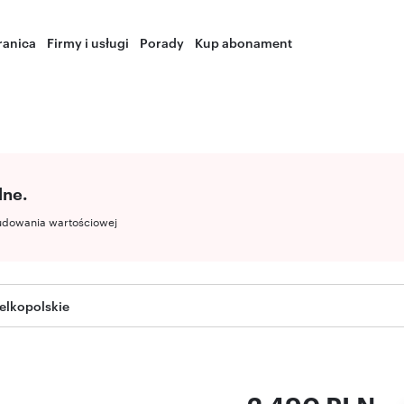
ranica
Firmy i usługi
Porady
Kup abonament
lne.
udowania wartościowej
elkopolskie