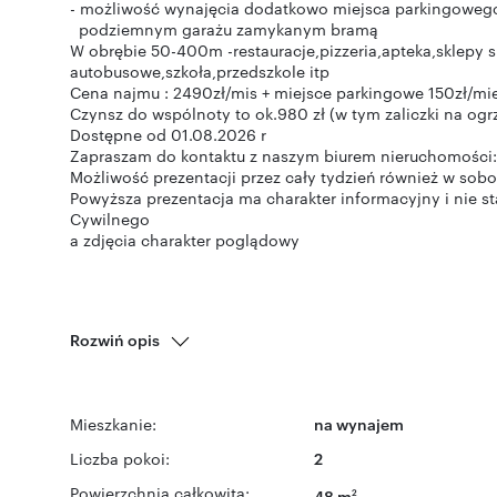
- możliwość wynajęcia dodatkowo miejsca parkingoweg
podziemnym garażu zamykanym bramą
W obrębie 50-400m -restauracje,pizzeria,apteka,sklepy 
autobusowe,szkoła,przedszkole itp
Cena najmu : 2490zł/mis + miejsce parkingowe 150zł/mi
Czynsz do wspólnoty to ok.980 zł (w tym zaliczki na ogrz
Dostępne od 01.08.2026 r
Zapraszam do kontaktu z naszym biurem nieruchomości
Możliwość prezentacji przez cały tydzień również w sobo
Powyższa prezentacja ma charakter informacyjny i nie s
Cywilnego
a zdjęcia charakter poglądowy
Rozwiń opis
Mieszkanie:
na wynajem
Liczba pokoi:
2
Powierzchnia całkowita:
48 m
2