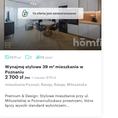
39,11
m
2
69
zł/m
2
2
Wynajmę stylowe 39 m² mieszkanie w
Poznaniu
2 700 zł
+ czynsz: 670 zł
/mc
mieszkanie Poznań, Rataje, Rataje, Milczańska
Premium & Design: Stylowe mieszkanie przy ul.
Milczańskiej w PoznaniuSzukasz przestrzeni, która
łączy wysoki standard wykończeni...