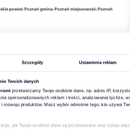
skie
powiat:
Poznań
gmina:
Poznań
miejscowość:
Poznań
Szczegóły
Ustawienia reklam
nie Twoich danych
erami
przetwarzamy Twoje osobiste dane, np. adres IP, korzystaj
lania spersonalizowanych reklam i treści, analizowania tychże,
 rozwoju produktów. Masz wybór odnośnie tego, kto używa Twoi
 tego, jak Twoje osobiste dane są przetwarzane oraz ustaw wła