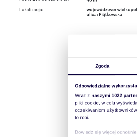
Lokalizacja:
województwo:
wielkopol
ulica:
Piątkowska
Zgoda
Odpowiedzialne wykorzysta
Wraz z
naszymi 1022 partn
pliki cookie, w celu wyświet
oczekiwaniom użytkowników i
to robi.
Dowiedz się więcej odnośnie