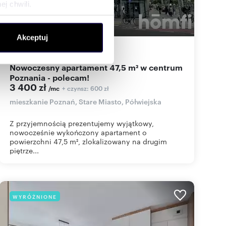
j chwili.
ołecznościowe i analizować
Akceptuj
artnerom społecznościowym,
47,50
m
1
72
zł/m
2
2
anymi od Ciebie lub
Nowoczesny apartament 47,5 m² w centrum
Poznania - polecam!
3 400 zł
+ czynsz: 600 zł
/mc
mieszkanie Poznań, Stare Miasto, Półwiejska
Z przyjemnością prezentujemy wyjątkowy,
nowocześnie wykończony apartament o
powierzchni 47,5 m², zlokalizowany na drugim
piętrze...
WYRÓŻNIONE