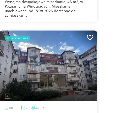
Wynajmę dwupokojowe mieszkanie, 46 m2, w
Poznaniu na Winogradach. Mieszkanie
umeblowane, od 15.08.2026 dostepne do
zamieszkania....
WYRÓŻNIONE
48
m
2
48
zł/m
2
2