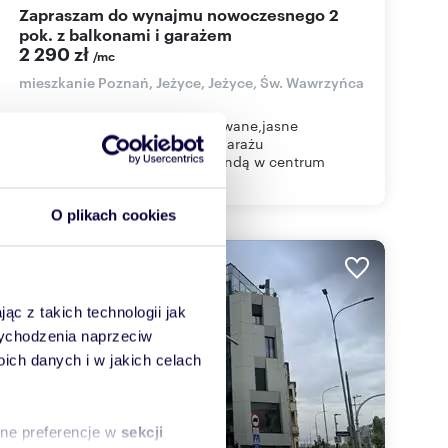
Zapraszam do wynajmu nowoczesnego 2
pok. z balkonami i garażem
2 290 zł
/mc
mieszkanie Poznań, Jeżyce, Jeżyce, Św. Wawrzyńca
Świeżo odmalowane i umeblowane,jasne
2pok./ok.48m2 z miejscem w garażu
podziemnym,z 2 balkonami,windą w centrum
Poznania, Św. Wa...
O plikach cookies
WYRÓŻNIONE
ąc z takich technologii jak
 wychodzenia naprzeciw
ch danych i w jakich celach
sne preferencje w
sekcji