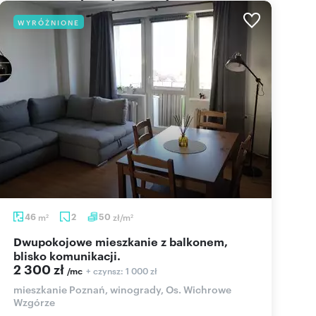
WYRÓŻNIONE
46
m
2
50
zł/m
2
2
Dwupokojowe mieszkanie z balkonem,
blisko komunikacji.
2 300 zł
+ czynsz: 1 000 zł
/mc
mieszkanie Poznań, winogrady, Os. Wichrowe
Wzgórze