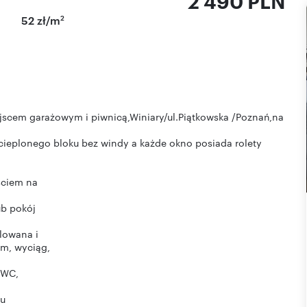
2 490 PLN
2
52 zł/m
ejscem garażowym i piwnicą,Winiary/ul.Piątkowska /Poznań,na
 ocieplonego bloku bez windy a każde okno posiada rolety
ściem na
ub pokój
lowana i
m, wyciąg,
 WC,
ku