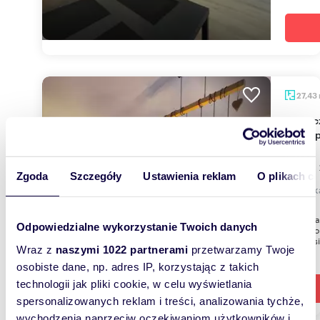
27,43
Nowoczesna kawalerka 27 m² z loggią i miejscem
w hali
1 700 
Zgoda
Szczegóły
Ustawienia reklam
O plikach c
mieszk
Do wyna
Odpowiedzialne wykorzystanie Twoich danych
przestro
składa si
Wraz z
naszymi 1022 partnerami
przetwarzamy Twoje
osobiste dane, np. adres IP, korzystając z takich
technologii jak pliki cookie, w celu wyświetlania
spersonalizowanych reklam i treści, analizowania tychże,
wychodzenia naprzeciw oczekiwaniom użytkowników i