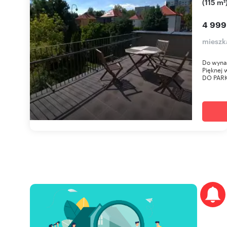
(115 m²
4 999
mieszk
Do wynaj
Pięknej
DO PARK