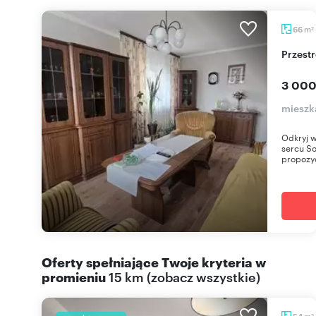
m
66
2
Przes
3 000
mieszk
Odkryj 
sercu So
propozyc
Oferty spełniające Twoje kryteria w
promieniu
15 km
(
zobacz wszystkie
)
m