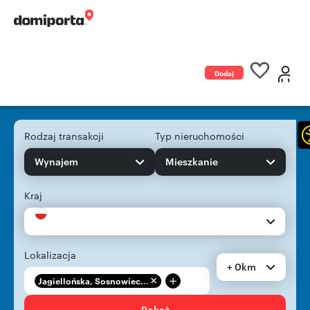
Dodaj
ogłoszenie
Rodzaj transakcji
Typ nieruchomości
Wynajem
Mieszkanie
Kraj
Lokalizacja
+ 0km
+
Jagiellońska, Sosnowiec...
Pokaż