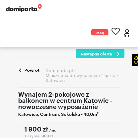
Dodaj
ogłoszenie
Następna oferta
Powrót
›
Domiporta.pl
›
›
Mieszkania do wynajęcia
śląskie
Katowice
Wynajem 2-pokojowe z
balkonem w centrum Katowic -
nowoczesne wyposażenie
Katowice
,
Centrum
,
Sokolska
- 40,0m
2
1 900
zł
/mc
+ czynsz: 900 zł