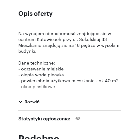
Opis oferty
Na wynajem nieruchomość znajdujące sie w
centrum Katowicach przy ul. Sokolskiej 33
Mieszkanie znajduję sie na 18 piętrze w wysokim
budynku
Dane techniczne:
- ogrzewanie miejskie
- ciepła woda piecyka
- powierzchnia użytkowa mieszkania - ok 40 m2
- okna plastikowe
- duży balkon
- nowe sprzęty w kuchni (lodówka, zmywarka,
Rozwiń
płyta indukcyjna)
Rozkład pomieszczeń:
Statystyki ogłoszenia:
- przedpokój
- łazienka z prysznicem
- duży salon z wyjściem na balkon
Podobne