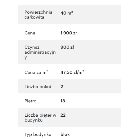
Powierzchnia
40 m
2
całkowita
Cena
1 900 zł
Czynsz
900 zł
administracyjn
y
Cena za m
47,50 zł/m
2
2
Liczba pokoi
2
Piętro
18
Liczba pięter w
22
budynku
Typ budynku
blok