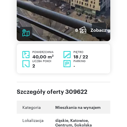
8
Zobacz galerię
POWIERZCHNIA
PIĘTRO
2
18 / 22
40,00 m
LICZBA POKOI
PARKING
2
-
Szczegóły oferty 309622
Kategoria
Mieszkania na wynajem
Lokalizacja
śląskie
,
Katowice
,
Centrum
,
Sokolska