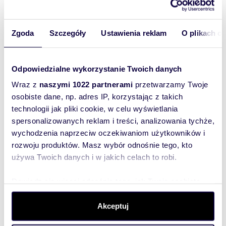
577911
Pokaż telefon
Zgoda
Szczegóły
Ustawienia reklam
O plikach c
Zostaw telefon, oddzwonimy
Odpowiedzialne wykorzystanie Twoich danych
bezpłatnie
Wraz z
naszymi 1022 partnerami
przetwarzamy Twoje
osobiste dane, np. adres IP, korzystając z takich
Zatwierdź
technologii jak pliki cookie, w celu wyświetlania
spersonalizowanych reklam i treści, analizowania tychże,
wychodzenia naprzeciw oczekiwaniom użytkowników i
rozwoju produktów. Masz wybór odnośnie tego, kto
używa Twoich danych i w jakich celach to robi.
Dowiedz się więcej odnośnie tego, jak Twoje osobiste
Informacje o ogłoszeniodawcy
dane są przetwarzane oraz ustaw własne preferencje w
sekcji szczegółów
. W Deklaracji plików cookie możesz
Akceptuj
Biuro Nieruchomości Realton
zmienić lub wycofać swoją zgodę w dowolnej chwili.