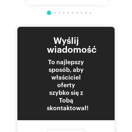
mieszka
Marcin
Numer oferty: 309622
Wyślij
wiadomość
To najlepszy
sposób, aby
właściciel
oferty
szybko się z
Tobą
skontaktował!