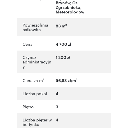
Brynów
,
Os.
Zgrzebnioka
,
Meteorologów
Powierzchnia
83 m
2
całkowita
Cena
4 700 zł
Czynsz
1 200 zł
administracyjn
y
Cena za m
56,63 zł/m
2
2
Liczba pokoi
4
Piętro
3
Liczba pięter w
4
budynku