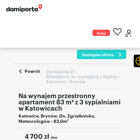
Dodaj
ogłoszenie
Następna oferta
Powrót
›
Domiporta.pl
›
›
Mieszkania do wynajęcia
śląskie
›
Katowice
Brynów
Na wynajem przestronny
apartament 83 m² z 3 sypialniami
w Katowicach
Katowice
,
Brynów
,
Os. Zgrzebnioka
,
Meteorologów
- 83,0m
2
4 700
zł
/mc