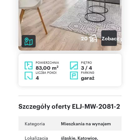
20
Zobacz galerię
POWIERZCHNIA
PIĘTRO
2
3 / 4
83,00 m
LICZBA POKOI
PARKING
4
garaż
Szczegóły oferty ELJ-MW-2081-2
Kategoria
Mieszkania na wynajem
Lokalizacja
śląskie
,
Katowice
,