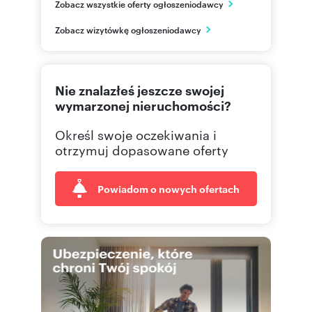
Zobacz wszystkie oferty ogłoszeniodawcy
Katowice
śląskie
PL
Zobacz wizytówkę ogłoszeniodawcy
502369
Pokaż telefon
Nie znalazłeś jeszcze swojej
322515
Pokaż telefon
wymarzonej nieruchomości?
Określ swoje oczekiwania i
otrzymuj dopasowane oferty
Powiadom o nowych ofertach