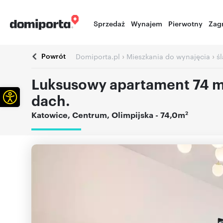
Sprzedaż
Wynajem
Pierwotny
Zag
Powrót
›
›
Domiporta.pl
Mieszkania do wynajęcia
śl
Luksusowy apartament 74 m²
Otwórz pasek narzędzi
dach.
2
Katowice
,
Centrum
,
Olimpijska
- 74,0m