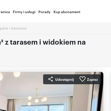
ranica
Firmy i usługi
Porady
Kup abonament
›
ąskie
Katowice
 z tarasem i widokiem na
Udostępnij
Zapisz