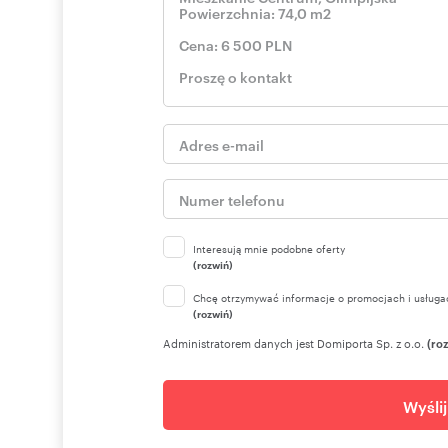
Numer oferty: ELJ-MW-2080
Nr licencji zawodowej: 5506
Interesują mnie podobne oferty
(rozwiń)
Chcę otrzymywać informacje o promocjach i usługa
(rozwiń)
Administratorem danych jest Domiporta Sp. z o.o.
(ro
Wyśli