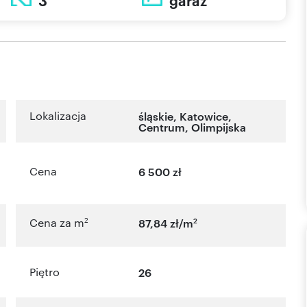
3
garaż
Lokalizacja
śląskie
,
Katowice
,
Centrum
,
Olimpijska
Cena
6 500 zł
2
2
Cena za m
87,84 zł/m
Piętro
26