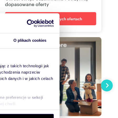
dopasowane oferty
Powiadom o nowych ofertach
O plikach cookies
ąc z takich technologii jak
 wychodzenia naprzeciw
ch danych i w jakich celach
Następn
sne preferencje w
sekcji
j chwili.
ołecznościowe i analizować