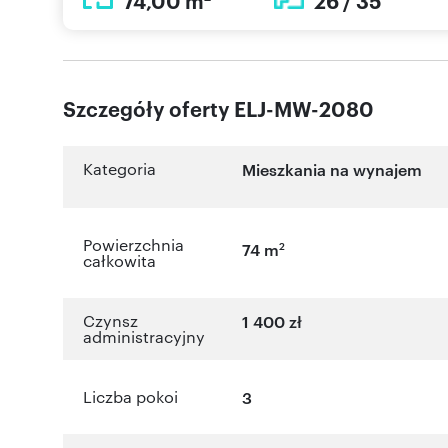
74,00 m
26 / 35
Szczegóły oferty ELJ-MW-2080
Kategoria
Mieszkania na wynajem
Powierzchnia
2
74 m
całkowita
Czynsz
1 400 zł
administracyjny
Liczba pokoi
3