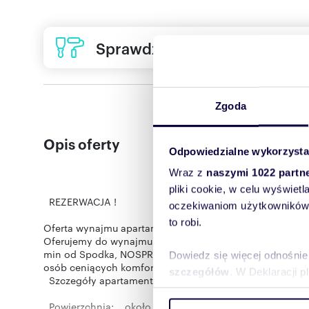
Sprawdź ofertę usług remon
Zgoda
Opis oferty
Odpowiedzialne wykorzysta
Wraz z
naszymi 1022 partn
pliki cookie, w celu wyświet
REZERWACJA !
oczekiwaniom użytkowników i
to robi.
Oferta wynajmu apartamentu Premium w Katowicach, Ce
Oferujemy do wynajmu luksusowy apartament premium o 
min od Spodka, NOSPRu, MCK w jednej z najbardziej pos
Dowiedz się więcej odnośnie
osób ceniących komfort, nowoczesny design oraz dogod
szczegółów
. W Deklaracji 
Szczegóły apartamentu:
Wykorzystujemy pliki cookie 
Powierzchnia: około 74 m²