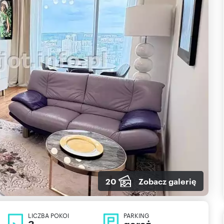
20
Zobacz galerię
LICZBA POKOI
PARKING