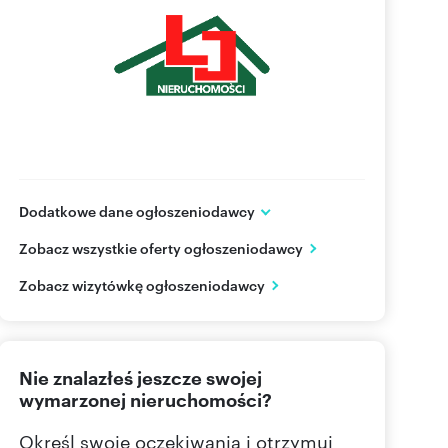
Dodatkowe dane ogłoszeniodawcy
ul. Józefa Poniatowskiego 17/1
Zobacz wszystkie oferty ogłoszeniodawcy
Katowice
śląskie
PL
Zobacz wizytówkę ogłoszeniodawcy
502369
Pokaż telefon
Nie znalazłeś jeszcze swojej
322515
Pokaż telefon
wymarzonej nieruchomości?
Określ swoje oczekiwania i otrzymuj