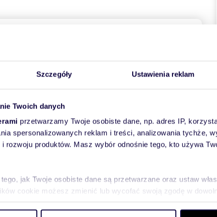
towych
Szczegóły
Ustawienia reklam
nie Twoich danych
erami
przetwarzamy Twoje osobiste dane, np. adres IP, korzystaj
lania spersonalizowanych reklam i treści, analizowania tychże,
 rozwoju produktów. Masz wybór odnośnie tego, kto używa Twoi
ntrum ul. Olimpijska 9a
pow. 74 m2 na 26 piętrze zlokalizowany w sercu Katowic, 2
zukiwanych lokalizacji Katowic. To idealne miejsce dla
 tego, jak Twoje osobiste dane są przetwarzane oraz ustaw wła
ną lokalizację.
plików cookie możesz zmienić lub wycofać swoją zgodę w dowolne
do spersonalizowania treści i reklam, aby oferować funkcje sp