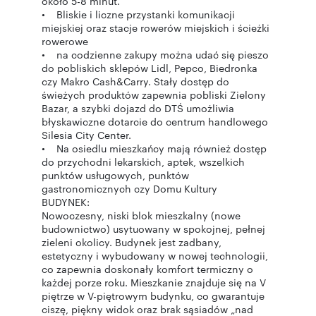
około 5-8 minut.
• Bliskie i liczne przystanki komunikacji
miejskiej oraz stacje rowerów miejskich i ścieżki
rowerowe
• na codzienne zakupy można udać się pieszo
do pobliskich sklepów Lidl, Pepco, Biedronka
czy Makro Cash&Carry. Stały dostęp do
świeżych produktów zapewnia pobliski Zielony
Bazar, a szybki dojazd do DTŚ umożliwia
błyskawiczne dotarcie do centrum handlowego
Silesia City Center.
• Na osiedlu mieszkańcy mają również dostęp
do przychodni lekarskich, aptek, wszelkich
punktów usługowych, punktów
gastronomicznych czy Domu Kultury
BUDYNEK:
Nowoczesny, niski blok mieszkalny (nowe
budownictwo) usytuowany w spokojnej, pełnej
zieleni okolicy. Budynek jest zadbany,
estetyczny i wybudowany w nowej technologii,
co zapewnia doskonały komfort termiczny o
każdej porze roku. Mieszkanie znajduje się na V
piętrze w V-piętrowym budynku, co gwarantuje
ciszę, piękny widok oraz brak sąsiadów „nad