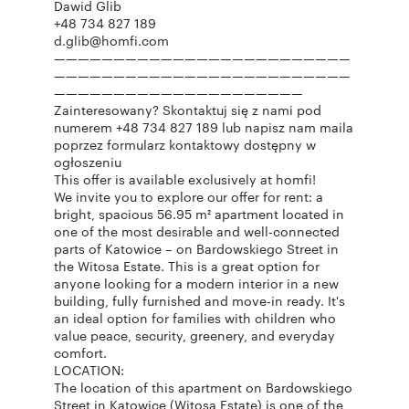
Dawid Glib
+48 734 827 189
d.glib@homfi.com
—————————————————————————
—————————————————————————
—————————————————————
Zainteresowany? Skontaktuj się z nami pod
numerem +48 734 827 189 lub napisz nam maila
poprzez formularz kontaktowy dostępny w
ogłoszeniu
This offer is available exclusively at homfi!
We invite you to explore our offer for rent: a
bright, spacious 56.95 m² apartment located in
one of the most desirable and well-connected
parts of Katowice – on Bardowskiego Street in
the Witosa Estate. This is a great option for
anyone looking for a modern interior in a new
building, fully furnished and move-in ready. It's
an ideal option for families with children who
value peace, security, greenery, and everyday
comfort.
LOCATION:
The location of this apartment on Bardowskiego
Street in Katowice (Witosa Estate) is one of the