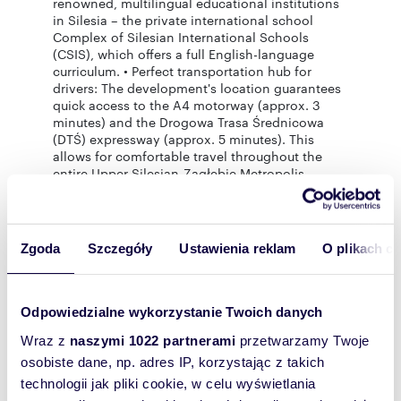
renowned, multilingual educational institutions
in Silesia – the private international school
Complex of Silesian International Schools
(CSIS), which offers a full English-language
curriculum. • Perfect transportation hub for
drivers: The development's location guarantees
quick access to the A4 motorway (approx. 3
minutes) and the Drogowa Trasa Średnicowa
(DTŚ) expressway (approx. 5 minutes). This
allows for comfortable travel throughout the
entire Upper Silesian-Zagłębie Metropolis
without traffic jams!
• Proximity to Katowice city center: A drive to
the city center takes only about 5-8 minutes.
• Nearby and numerous public transportation
Zgoda
Szczegóły
Ustawienia reklam
O plikach c
stops, city bike stations, and bike paths
• For everyday shopping, you can walk to
nearby Lidl, Pepco, Biedronka, and Makro Cash
& Carry stores. The nearby Zielony Bazar
Odpowiedzialne wykorzystanie Twoich danych
provides constant access to fresh produce, and
Wraz z
naszymi 1022 partnerami
przetwarzamy Twoje
quick access to the DTŚ expressway allows for
quick access to the Silesia City Center shopping
osobiste dane, np. adres IP, korzystając z takich
center. • Residents also have access to medical
technologii jak pliki cookie, w celu wyświetlania
clinics, pharmacies, all services, restaurants,