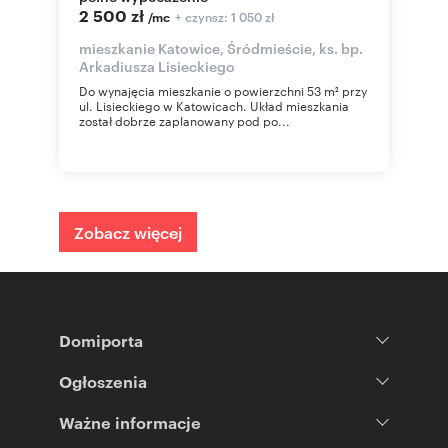
2 500 zł
+ czynsz: 1 050 zł
/mc
mieszkanie Katowice, Śródmieście, ks. bp.
Arkadiusza Lisieckiego
Do wynajęcia mieszkanie o powierzchni 53 m² przy
ul. Lisieckiego w Katowicach. Układ mieszkania
został dobrze zaplanowany pod po...
Zobacz więcej
Domiporta
Ogłoszenia
Ważne informacje