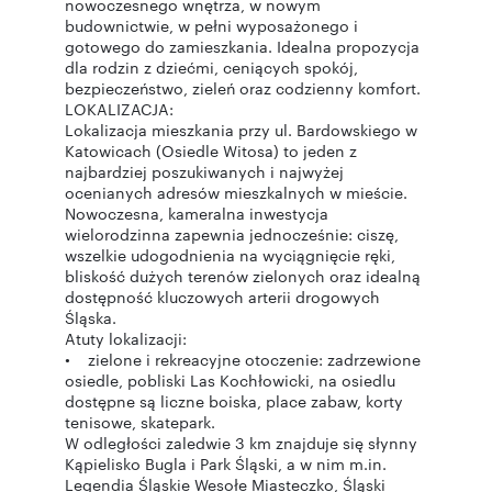
nowoczesnego wnętrza, w nowym
budownictwie, w pełni wyposażonego i
gotowego do zamieszkania. Idealna propozycja
dla rodzin z dziećmi, ceniących spokój,
bezpieczeństwo, zieleń oraz codzienny komfort.
LOKALIZACJA:
Lokalizacja mieszkania przy ul. Bardowskiego w
Katowicach (Osiedle Witosa) to jeden z
najbardziej poszukiwanych i najwyżej
ocenianych adresów mieszkalnych w mieście.
Nowoczesna, kameralna inwestycja
wielorodzinna zapewnia jednocześnie: ciszę,
wszelkie udogodnienia na wyciągnięcie ręki,
bliskość dużych terenów zielonych oraz idealną
dostępność kluczowych arterii drogowych
Śląska.
Atuty lokalizacji:
• zielone i rekreacyjne otoczenie: zadrzewione
osiedle, pobliski Las Kochłowicki, na osiedlu
dostępne są liczne boiska, place zabaw, korty
tenisowe, skatepark.
W odległości zaledwie 3 km znajduje się słynny
Kąpielisko Bugla i Park Śląski, a w nim m.in.
Legendia Śląskie Wesołe Miasteczko, Śląski