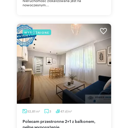
Nieruchomość zlokalizowana jest na
nowoczesnym...
WYRÓŻNIONE
m
zł/m
52,81
3
47
2
2
Polecam przestronne 2+1 z balkonem,
pełne wyposażenie