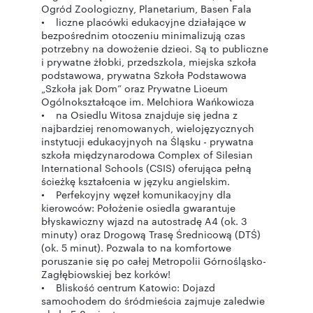
Ogród Zoologiczny, Planetarium, Basen Fala
• liczne placówki edukacyjne działające w
bezpośrednim otoczeniu minimalizują czas
potrzebny na dowożenie dzieci. Są to publiczne
i prywatne żłobki, przedszkola, miejska szkoła
podstawowa, prywatna Szkoła Podstawowa
„Szkoła jak Dom” oraz Prywatne Liceum
Ogólnokształcące im. Melchiora Wańkowicza
• na Osiedlu Witosa znajduje się jedna z
najbardziej renomowanych, wielojęzycznych
instytucji edukacyjnych na Śląsku - prywatna
szkoła międzynarodowa Complex of Silesian
International Schools (CSIS) oferująca pełną
ścieżkę kształcenia w języku angielskim.
• Perfekcyjny węzeł komunikacyjny dla
kierowców: Położenie osiedla gwarantuje
błyskawiczny wjazd na autostradę A4 (ok. 3
minuty) oraz Drogową Trasę Średnicową (DTŚ)
(ok. 5 minut). Pozwala to na komfortowe
poruszanie się po całej Metropolii Górnośląsko-
Zagłębiowskiej bez korków!
• Bliskość centrum Katowic: Dojazd
samochodem do śródmieścia zajmuje zaledwie