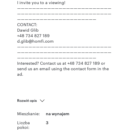
I invite you to a viewing!
—————————————————————————
—————————————————————————
—————————————————————
CONTACT:
Dawid Glib
+48 734 827 189
d.glib@homfi.com
—————————————————————————
—————————————————————————
—————————————————————
Interested? Contact us at +48 734 827 189 or
send us an email using the contact form in the
ad.
Rozwiń opis
Mieszkanie:
na wynajem
Liczba
3
pokoi: