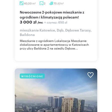
m
zł/m
40,20
2
75
2
2
Nowoczesne 2-pokojowe mieszkanie z
ogródkiem i klimatyzacją polecam!
3 000 zł
+ czynsz: 650 zł
/mc
mieszkanie Katowice, Dąb, Dębowe Tarasy,
Baildona
Mieszkanie z ogródkiem Lokalizacja Mieszkanie
zlokalizowane w apartamentowcu w Katowicach
przy ulicy Baildona 2 na osiedlu Dębow...
WYRÓŻNIONE