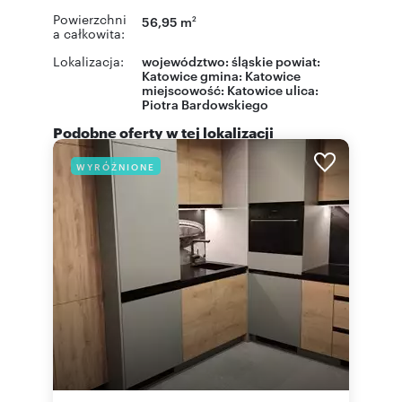
Powierzchni
56,95 m
2
a całkowita:
Lokalizacja:
województwo:
śląskie
powiat:
Katowice
gmina:
Katowice
miejscowość:
Katowice
ulica:
Piotra Bardowskiego
Podobne oferty w tej lokalizacji
WYRÓŻNIONE