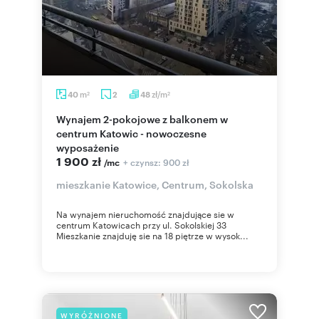
m
zł/m
40
2
48
2
2
Wynajem 2-pokojowe z balkonem w
centrum Katowic - nowoczesne
wyposażenie
1 900 zł
+ czynsz: 900 zł
/mc
mieszkanie Katowice, Centrum, Sokolska
Na wynajem nieruchomość znajdujące sie w
centrum Katowicach przy ul. Sokolskiej 33
Mieszkanie znajduję sie na 18 piętrze w wysok...
WYRÓŻNIONE