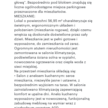
głową”. Bezpośrednio pod blokiem znajdują się
liczne ogólnodostępne miejsca parkingowe
przeznaczone dla mieszkańców.
MIESZKANIE:
Lokal o powierzchni 56,95 m² charakteryzuje się
świetnym, ergonomicznym układem i
położeniem (mieszkanie rogowe), dzięki czemu
wnętrza są doskonale doświetlone przez cały
dzień. Mieszkanie jest w pełni gotowe i
wyposażone, do zamieszkania od zaraz.
Ogromnym atutem nieruchomości jest
zamontowana w salonie klimatyzacja,
podświetlana ściana solna w sypialni,
nowoczesne ogrzewanie oraz ciepła woda z
sieci miejskiej.
Na przestrzeń mieszkania składają się:
• Salon z aneksem kuchennym: serce
mieszkania, niezwykle jasne i ustawne, z
bezpośrednim wyjściem na taras. W salonie
zainstalowano klimatyzację zapewniającą
komfort w upalne dni. Aneks kuchenny
wyposażony jest w nowoczesną, funkcjonalną
zabudowę meblową na wymiar wraz z
niezbędnym sprzętem AGD