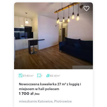
m
zł/m
27,43
1
62
2
2
Nowoczesna kawalerka 27 m² z loggią i
miejscem w hali polecam
1 700 zł
/mc
mieszkanie Katowice, Piotrowice