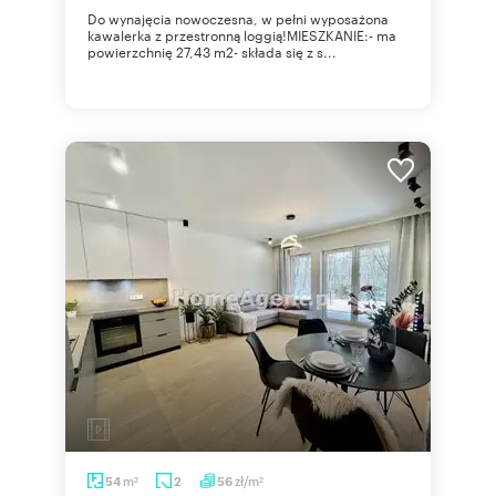
Do wynajęcia nowoczesna, w pełni wyposażona
kawalerka z przestronną loggią!MIESZKANIE:- ma
powierzchnię 27,43 m2- składa się z s...
m
zł/m
54
2
56
2
2