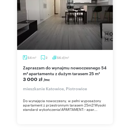
m
zł/m
54
2
56
2
2
Zapraszam do wynajmu nowoczesnego 54
m² apartamentu z dużym tarasem 25 m²
3 000 zł
/mc
mieszkanie Katowice, Piotrowice
Do wynajęcia nowoczesny, w pełni wyposażony
apartament z przestronnym tarasem 25m2!Wysoki
standard wykończenia!APARTAMENT:- apar...