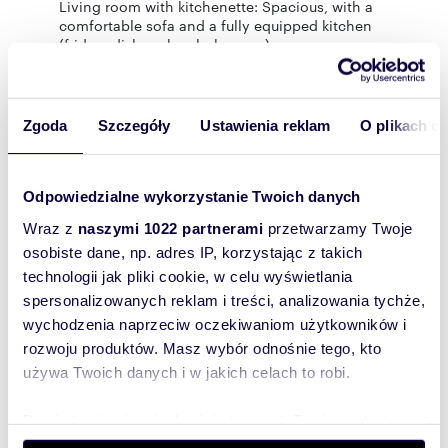
Living room with kitchenette: Spacious, with a
comfortable sofa and a fully equipped kitchen
(fridge, dishwasher, hob, oven).
Bedroom: Cozy, with a large bed and a spacious
wardrobe.
Bathroom: Modern, featuring a shower/bathtub
and a washing machine.
Zgoda
Szczegóły
Ustawienia reklam
O plikach c
Hallway: With functional space for outerwear.
Large balcony: A perfect place to relax with a
view of the surrounding area.
FINANCES
Odpowiedzialne wykorzystanie Twoich danych
Wraz z
naszymi 1022 partnerami
przetwarzamy Twoje
Monthly Rent: 2200 PLN
Administrative Fees: approx. 650 PLN for 1
osobiste dane, np. adres IP, korzystając z takich
person (includes water, waste disposal,
technologii jak pliki cookie, w celu wyświetlania
management, and renovation fund).
spersonalizowanych reklam i treści, analizowania tychże,
Security Deposit: 2800 PLN
wychodzenia naprzeciw oczekiwaniom użytkowników i
Additional Costs: Electricity and gas according
to consumption (utility meters to be transferred
rozwoju produktów. Masz wybór odnośnie tego, kto
to the Tenant).
używa Twoich danych i w jakich celach to robi.
Contact:
Maciej Nowodworski
Dowiedz się więcej odnośnie tego, jak Twoje osobiste
+48 734 827 169
dane są przetwarzane oraz ustaw własne preferencje w