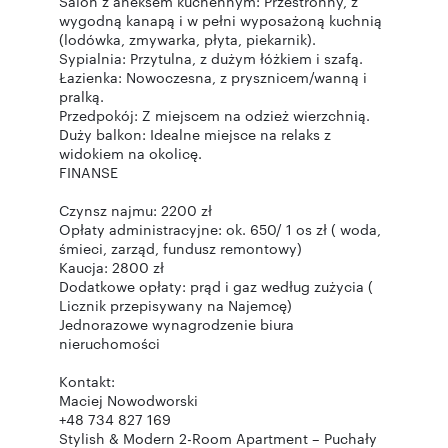
Salon z aneksem kuchennym: Przestronny, z
wygodną kanapą i w pełni wyposażoną kuchnią
(lodówka, zmywarka, płyta, piekarnik).
Sypialnia: Przytulna, z dużym łóżkiem i szafą.
Łazienka: Nowoczesna, z prysznicem/wanną i
pralką.
Przedpokój: Z miejscem na odzież wierzchnią.
Duży balkon: Idealne miejsce na relaks z
widokiem na okolicę.
FINANSE
Czynsz najmu: 2200 zł
Opłaty administracyjne: ok. 650/ 1 os zł ( woda,
śmieci, zarząd, fundusz remontowy)
Kaucja: 2800 zł
Dodatkowe opłaty: prąd i gaz według zużycia (
Licznik przepisywany na Najemcę)
Jednorazowe wynagrodzenie biura
nieruchomości
Kontakt:
Maciej Nowodworski
+48 734 827 169
Stylish & Modern 2-Room Apartment – Puchały