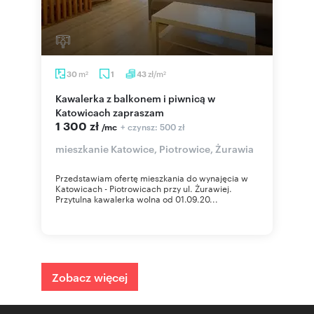
m
zł/m
30
1
43
2
2
Kawalerka z balkonem i piwnicą w
Katowicach zapraszam
1 300 zł
+ czynsz: 500 zł
/mc
mieszkanie Katowice, Piotrowice, Żurawia
Przedstawiam ofertę mieszkania do wynajęcia w
Katowicach - Piotrowicach przy ul. Żurawiej.
Przytulna kawalerka wolna od 01.09.20...
Zobacz więcej