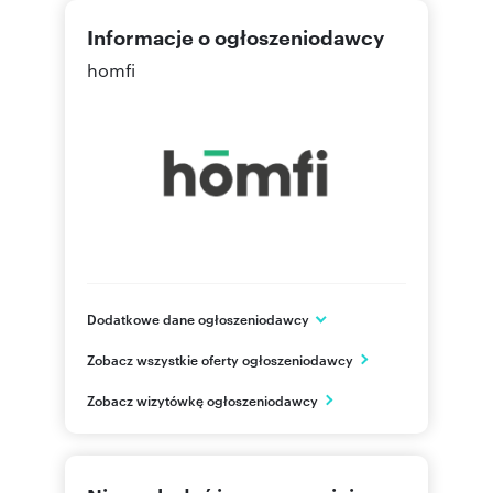
Informacje o ogłoszeniodawcy
homfi
Dodatkowe dane ogłoszeniodawcy
ul. Sukiennicza 8/U8
Zobacz wszystkie oferty ogłoszeniodawcy
Kraków
małopolskie
PL
Zobacz wizytówkę ogłoszeniodawcy
48 123
Pokaż telefon