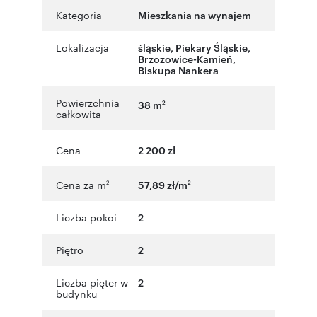
Kategoria
Mieszkania na wynajem
Lokalizacja
śląskie
,
Piekary Śląskie
,
Brzozowice-Kamień
,
Biskupa Nankera
Powierzchnia
38 m
2
całkowita
Cena
2 200 zł
Cena za m
57,89 zł/m
2
2
Liczba pokoi
2
Piętro
2
Liczba pięter w
2
budynku