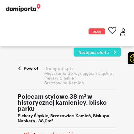
Dodaj
ogłoszenie
Następna oferta
Powrót
›
Domiporta.pl
›
›
Mieszkania do wynajęcia
śląskie
›
Piekary Śląskie
Brzozowice-Kamień
Polecam stylowe 38 m² w
historycznej kamienicy, blisko
parku
Piekary Śląskie
,
Brzozowice-Kamień
,
Biskupa
Nankera
- 38,0m
2