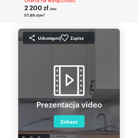
Oferta na wyłączność
2 200
zł
/mc
57,89 zł/m
2
Udostępnij
Zapisz
Prezentacja video
Zobacz