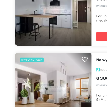
mieszk
For En
niedale
Na w
WYRÓŻNIONE
100
6 30
miesz
For En
9 (M...