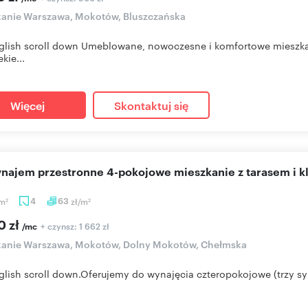
anie Warszawa, Mokotów, Bluszczańska
glish scroll down Umeblowane, nowoczesne i komfortowe mieszkani
kie...
Więcej
Skontaktuj się
ynajem przestronne 4-pokojowe mieszkanie z tarasem i k
m
4
63
zł/m
2
2
0 zł
+ czynsz: 1 662 zł
/mc
kanie Warszawa, Mokotów, Dolny Mokotów, Chełmska
glish scroll down.Oferujemy do wynajęcia czteropokojowe (trzy sy