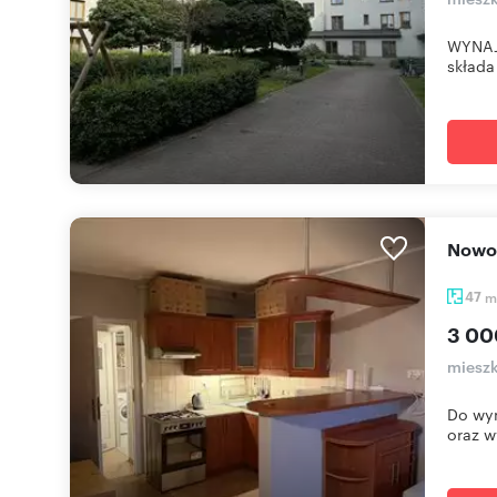
WYNAJ
składa
Now
47
m
3 00
miesz
Do wyn
oraz w