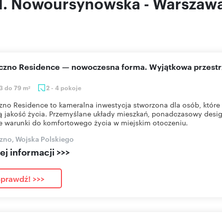
ul. Nowoursynowska - Warszaw
eczno Residence — nowoczesna forma. Wyjątkowa przestr
3 do 79 m
2 - 4 pokoje
2
zno Residence to kameralna inwestycja stworzona dla osób, które 
 jakość życia. Przemyślane układy mieszkań, ponadczasowy desig
e warunki do komfortowego życia w miejskim otoczeniu.
zno, Wojska Polskiego
j informacji >>>
prawdź! >>>