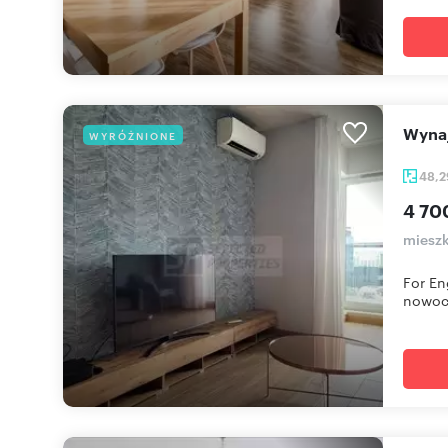
Wyn
WYRÓŻNIONE
48,
4 70
mieszk
For En
nowoc.