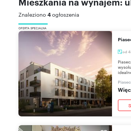
Mieszkania na wynajem: 
Znaleziono
4
ogłoszenia
OFERTA SPECJALNA
Pias
od 4
Piasec
wysoką
idealn
Piasec
Więce
S