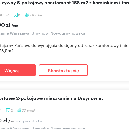
luzywny 5-pokojowy apartament 158 m2 z kominkiem i ta
,50
m
5
76
zł/m
2
2
00 zł
/mc
kanie Warszawa, Ursynów, Nowoursynowska
tujemy Państwu do wynajęcia dostępny od zaraz komfortowy i nie
58,5m2...
Więcej
Skontaktuj się
ortowe 2-pokojowe mieszkanie na Ursynowie.
m
2
77
zł/m
2
2
0 zł
+ czynsz: 450 zł
/mc
kanie Warszawa, Ursynów, Nowoursynowska