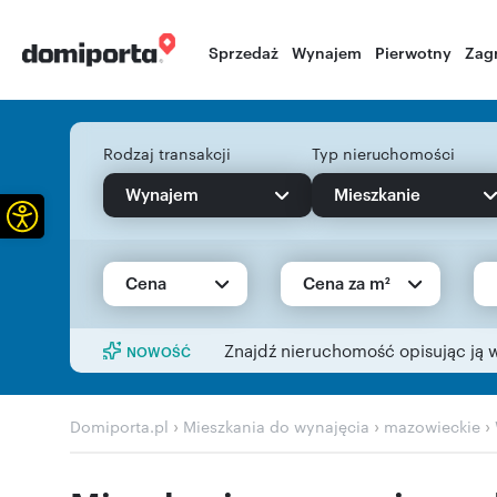
Sprzedaż
Wynajem
Pierwotny
Zag
Rodzaj transakcji
Typ nieruchomości
Wynajem
Mieszkanie
Otwórz pasek narzędzi
Cena
Cena za m²
Znajdź nieruchomość opisując ją 
NOWOŚĆ
›
›
›
Domiporta.pl
Mieszkania do wynajęcia
mazowieckie