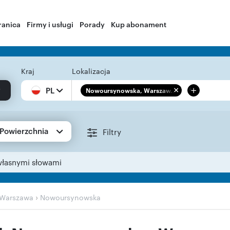
ranica
Firmy i usługi
Porady
Kup abonament
Kraj
Lokalizacja
+
PL
Nowoursynowska, Warszaw...
Powierzchnia
Filtry
własnymi słowami
›
Warszawa
Nowoursynowska