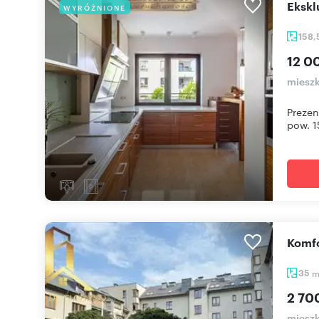
Eksk
WYRÓŻNIONE
158
12 0
miesz
Prezen
pow. 1
Komf
35
2 70
miesz