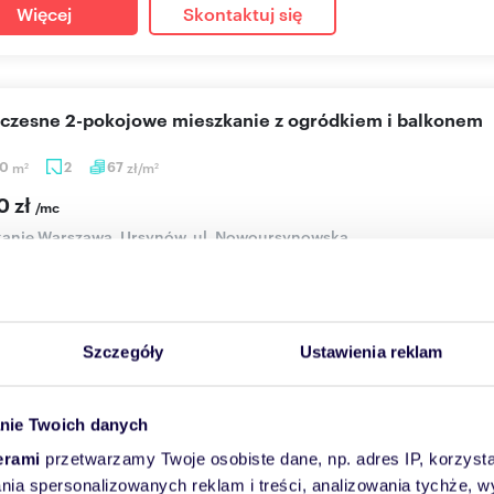
Więcej
Skontaktuj się
oczesne 2-pokojowe mieszkanie z ogródkiem i balkonem
40
m
2
67
zł/m
2
2
0 zł
/mc
kanie Warszawa, Ursynów, ul. Nowoursynowska
ACJAWygodne mieszkanie 50,4 m2 w jednej z najbardziej pożądany
rsy...
Szczegóły
Ustawienia reklam
Więcej
Skontaktuj się
nie Twoich danych
erami
przetwarzamy Twoje osobiste dane, np. adres IP, korzystaj
eniu
15 km
(
zobacz wszystkie
)
lania spersonalizowanych reklam i treści, analizowania tychże,