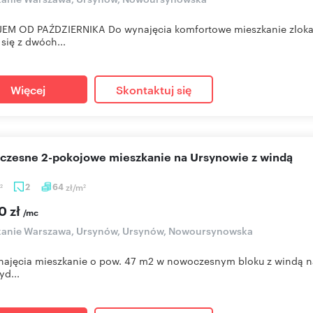
EM OD PAŹDZIERNIKA Do wynajęcia komfortowe mieszkanie zlokal
 się z dwóch...
Więcej
Skontaktuj się
oczesne 2-pokojowe mieszkanie na Ursynowie z windą
2
64
zł/m
2
2
0 zł
/mc
kanie Warszawa, Ursynów, Ursynów, Nowoursynowska
ajęcia mieszkanie o pow. 47 m2 w nowoczesnym bloku z windą na U
yd...