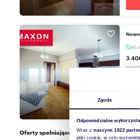
Now
50,
3 40
miesz
REZERW
sercu U
Zgoda
Odpowiedzialne wykorzysta
Wraz z
naszymi 1022 partn
Oferty spełniające Twoje kryteria w promi
pliki cookie, w celu wyświet