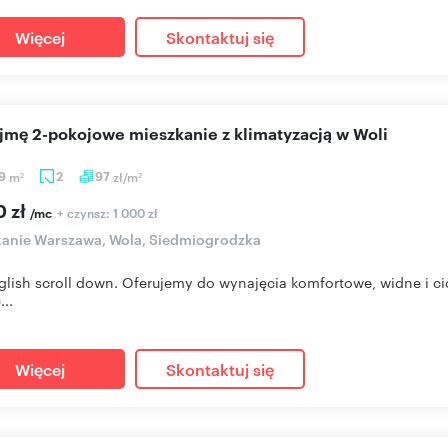
Więcej
Skontaktuj się
ajmę 2-pokojowe mieszkanie z klimatyzacją w Woli
29
m
2
97
zł/m
2
2
0 zł
+ czynsz: 1 000 zł
/mc
anie Warszawa, Wola, Siedmiogrodzka
glish scroll down. Oferujemy do wynajęcia komfortowe, widne i ci
..
Więcej
Skontaktuj się