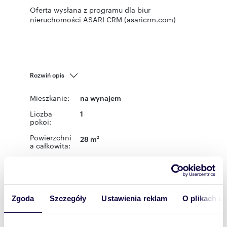
Oferta wysłana z programu dla biur
nieruchomości ASARI CRM (asaricrm.com)
Rozwiń opis
Mieszkanie:
na wynajem
Liczba
1
pokoi:
Powierzchni
28 m
2
a całkowita:
Lokalizacja:
województwo:
mazowieckie
powiat:
Warszawa
gmina:
Warszawa
miejscowość:
Warszawa
dzielnica:
Mokotów
ulica:
Orzycka
Zgoda
Szczegóły
Ustawienia reklam
O plikach c
Podobne oferty w tej lokalizacji