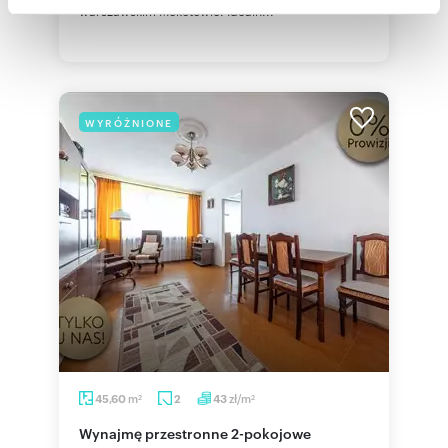
społecznościowym, reklamowym i analitycznym.
warszawskim Mokotowie. Idealn...
Partnerzy mogą połączyć te informacje z innymi danymi
otrzymanymi od Ciebie lub uzyskanymi podczas
korzystania z ich usług.
WYRÓŻNIONE
m
zł/m
45,60
2
43
2
2
Wynajmę przestronne 2-pokojowe