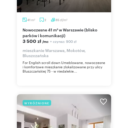
m
zł/m
41
2
85
2
2
Nowoczesne 41 m² w Warszawie (blisko
parków i komunikacji)
3 500 zł
+ czynsz: 900 zł
/mc
mieszkanie Warszawa, Mokotów,
Bluszczańska
For English scroll down Umeblowane, nowoczesne
i komfortowe mieszkanie zlokalizowane przy ulicy
Bluszczańskiej 75 - w niedalekie...
WYRÓŻNIONE