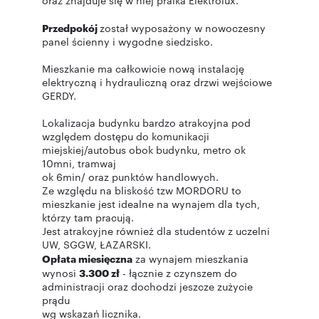
oraz znajduje się w niej pralka Elektrolux.
Przedpokój
został wyposażony w nowoczesny
panel ścienny i wygodne siedzisko.
Mieszkanie ma całkowicie nową instalację
elektryczną i hydrauliczną oraz drzwi wejściowe
GERDY.
Lokalizacja budynku bardzo atrakcyjna pod
względem dostępu do komunikacji
miejskiej/autobus obok budynku, metro ok
10mni, tramwaj
ok 6min/ oraz punktów handlowych.
Ze względu na bliskość tzw MORDORU to
mieszkanie jest idealne na wynajem dla tych,
którzy tam pracują.
Jest atrakcyjne również dla studentów z uczelni
UW, SGGW, ŁAZARSKI.
Opłata miesięczna
za wynajem mieszkania
wynosi
3.3
00 zł
- łącznie z czynszem do
administracji oraz dochodzi jeszcze zużycie
prądu
wg wskazań licznika.