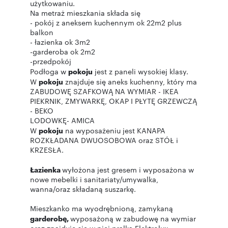
użytkowaniu.
Na metraż mieszkania składa się
- pokój z aneksem kuchennym ok 22m2 plus
balkon
- łazienka ok 3m2
-garderoba ok 2m2
-przedpokój
Podłoga w
pokoju
jest z paneli wysokiej klasy.
W
pokoju
znajduje się aneks kuchenny, który ma
ZABUDOWĘ SZAFKOWĄ NA WYMIAR - IKEA
PIEKRNIK, ZMYWARKĘ, OKAP I PŁYTĘ GRZEWCZĄ
- BEKO
LODOWKĘ- AMICA
W
pokoju
na wyposażeniu jest KANAPA
ROZKŁADANA DWUOSOBOWA oraz STÓŁ i
KRZESŁA.
Łazienka
wyłożona jest gresem i wyposażona w
nowe mebelki i sanitariaty/umywalka,
wanna/oraz składaną suszarkę.
Mieszkanko ma wyodrębnioną, zamykaną
garderobę,
wyposażoną w zabudowę na wymiar