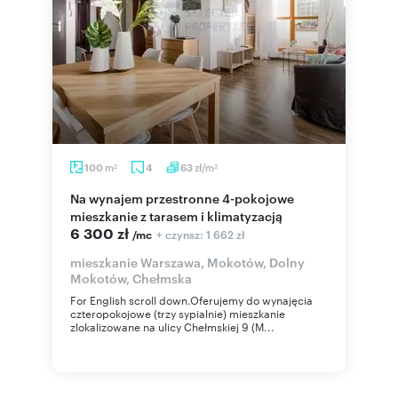
m
zł/m
100
4
63
2
2
Na wynajem przestronne 4-pokojowe
mieszkanie z tarasem i klimatyzacją
6 300 zł
+ czynsz: 1 662 zł
/mc
mieszkanie Warszawa, Mokotów, Dolny
Mokotów, Chełmska
For English scroll down.Oferujemy do wynajęcia
czteropokojowe (trzy sypialnie) mieszkanie
zlokalizowane na ulicy Chełmskiej 9 (M...