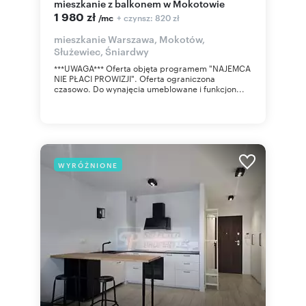
mieszkanie z balkonem w Mokotowie
1 980 zł
+ czynsz: 820 zł
/mc
mieszkanie Warszawa, Mokotów,
Służewiec, Śniardwy
***UWAGA*** Oferta objęta programem "NAJEMCA
NIE PŁACI PROWIZJI". Oferta ograniczona
czasowo. Do wynajęcia umeblowane i funkcjon...
WYRÓŻNIONE