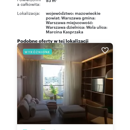
93 m
a całkowita:
Lokalizacja:
województwo:
mazowieckie
powiat:
Warszawa
gmina:
Warszawa
miejscowość:
Warszawa
dzielnica:
Wola
ulica:
Marcina Kasprzaka
Podobne oferty w tej lokalizacji
WYRÓŻNIONE