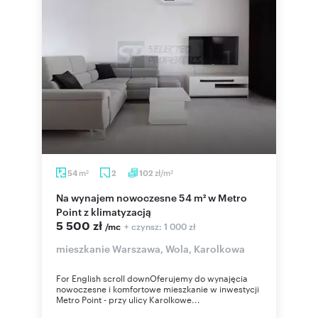
m
zł/m
54
2
102
2
2
Na wynajem nowoczesne 54 m² w Metro
Point z klimatyzacją
5 500 zł
+ czynsz: 1 000 zł
/mc
mieszkanie Warszawa, Wola, Karolkowa
For English scroll downOferujemy do wynajęcia
nowoczesne i komfortowe mieszkanie w inwestycji
Metro Point - przy ulicy Karolkowe...