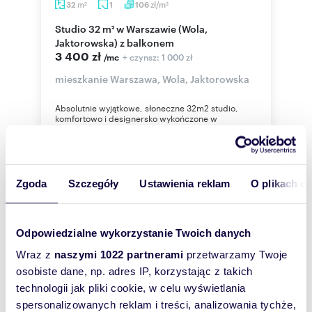
m
zł/m
32
1
106
2
2
Studio 32 m² w Warszawie (Wola,
Jaktorowska) z balkonem
3 400 zł
+ czynsz: 1 000 zł
/mc
mieszkanie Warszawa, Wola, Jaktorowska
Absolutnie wyjątkowe, słoneczne 32m2 studio,
komfortowo i designersko wykończone w
nowoczesnym budynku apartamentowym.
Budynek n...
Zgoda
Szczegóły
Ustawienia reklam
O plikach c
WYRÓŻNIONE
Odpowiedzialne wykorzystanie Twoich danych
Wraz z
naszymi 1022 partnerami
przetwarzamy Twoje
osobiste dane, np. adres IP, korzystając z takich
technologii jak pliki cookie, w celu wyświetlania
spersonalizowanych reklam i treści, analizowania tychże,