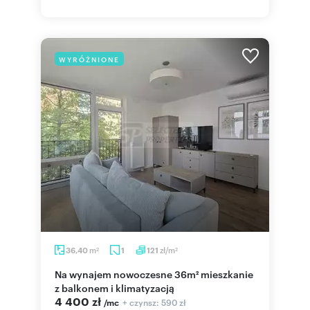
WYRÓŻNIONE
m
zł/m
36,40
1
121
2
2
Na wynajem nowoczesne 36m² mieszkanie
z balkonem i klimatyzacją
4 400 zł
+ czynsz: 590 zł
/mc