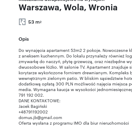
Warszawa, Wola, Wronia
53 m
2
Opis
Do wynajęcia apartament 53m2 2 pokoje. Nowoczesne kl
z aneksem kuchennym. Do lokalu przynależy również lo
zmywarkę do naczyń, płytę grzewczą, oraz niezbędne wyp
dwuosobowe łóżko. W salonie TV. Apartament znajduje si
korytarze wykończone fornirem drewnianym. Kompleks b
wewnętrznym zielonym patio. W bliskim sąsiedztwie hotel H
dodatkową opłatą 300 PLN możliwość najęcia miejsca 
media. Wymagana kaucja w wysokości jednomiesięcznego
791 192 002.
DANE KONTAKTOWE:
Jacek Bagiński
+48791192002
domus.jb@gmail.com
Oferta wysłana z programu IMO dla biur nieruchomości