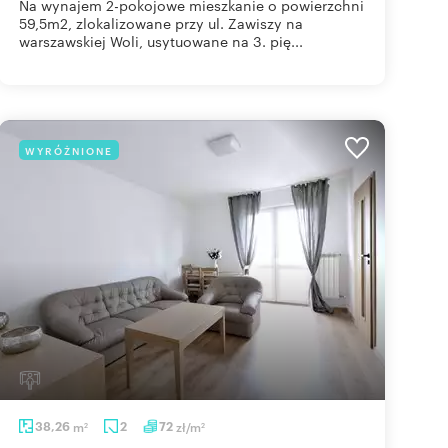
Na wynajem 2-pokojowe mieszkanie o powierzchni
59,5m2, zlokalizowane przy ul. Zawiszy na
warszawskiej Woli, usytuowane na 3. pię...
WYRÓŻNIONE
38,26
m
2
72
zł/m
2
2