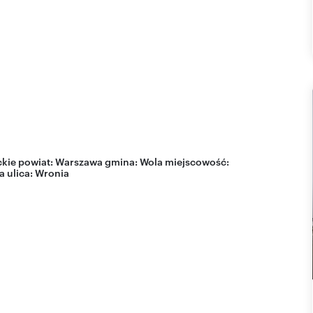
kie
powiat:
Warszawa
gmina:
Wola
miejscowość:
a
ulica:
Wronia