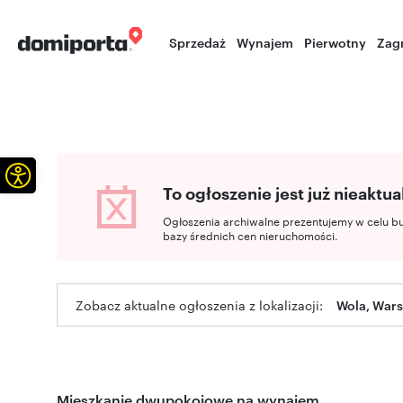
Sprzedaż
Wynajem
Pierwotny
Zag
Otwórz pasek narzędzi
To ogłoszenie jest już nieaktua
Ogłoszenia archiwalne prezentujemy w celu b
bazy średnich cen nieruchomości.
Zobacz aktualne ogłoszenia z lokalizacji:
Wola, War
Mieszkanie dwupokojowe na wynajem