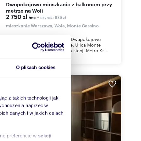
Dwupokojowe mieszkanie z balkonem przy
metrze na Woli
2 750 zł
+ czynsz: 635 zł
/mc
mieszkanie Warszawa, Wola, Monte Cassino
Umowa Najmu okazjonalnego!Dwupokojowe
mieszkanie na Woli przy metrze. Ulica Monte
Cassino 3 - 4 minuty pieszo do stacji Metro Ks...
O plikach cookies
WYRÓŻNIONE
ąc z takich technologii jak
 wychodzenia naprzeciw
ch danych i w jakich celach
sne preferencje w
sekcji