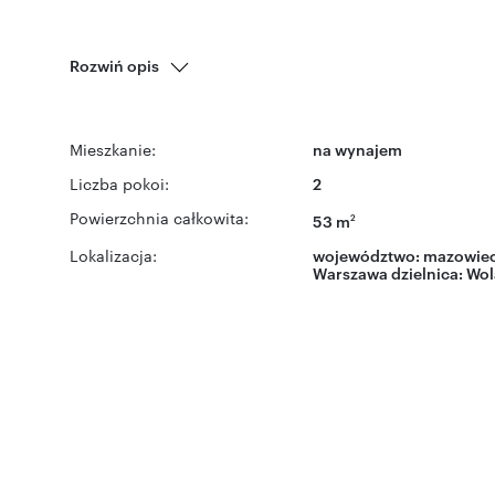
Rozwiń opis
Mieszkanie:
na wynajem
Liczba pokoi:
2
Powierzchnia całkowita:
53 m
2
Lokalizacja:
województwo:
mazowiec
Warszawa
dzielnica:
Wol