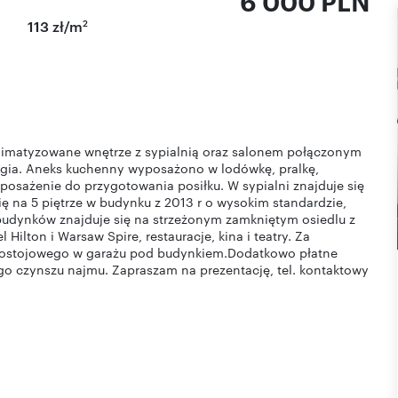
6 000 PLN
2
113 zł/m
imatyzowane wnętrze z sypialnią oraz salonem połączonym
ggia. Aneks kuchenny wyposażono w lodówkę, pralkę,
osażenie do przygotowania posiłku. W sypialni znajduje się
ę na 5 piętrze w budynku z 2013 r o wysokim standardzie,
udynków znajduje się na strzeżonym zamkniętym osiedlu z
ilton i Warsaw Spire, restauracje, kina i teatry. Za
postojowego w garażu pod budynkiem.Dodatkowo płatne
 czynszu najmu. Zapraszam na prezentację, tel. kontaktowy