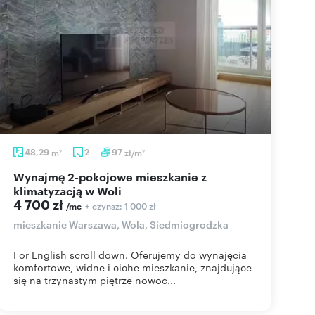
48,29
m
2
97
zł/m
2
2
Wynajmę 2-pokojowe mieszkanie z
klimatyzacją w Woli
4 700 zł
+ czynsz: 1 000 zł
/mc
mieszkanie Warszawa, Wola, Siedmiogrodzka
For English scroll down. Oferujemy do wynajęcia
komfortowe, widne i ciche mieszkanie, znajdujące
się na trzynastym piętrze nowoc...