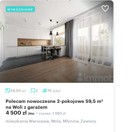
WYRÓŻNIONE
59,50
m
2
76
zł/m
2
2
Polecam nowoczesne 2-pokojowe 59,5 m²
na Woli z garażem
4 500 zł
+ czynsz: 1 080 zł
/mc
mieszkanie Warszawa, Wola, Młynów, Zawiszy