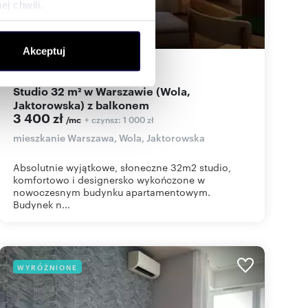
j chwili.
ołecznościowe i analizować
Akceptuj
artnerom społecznościowym,
32
m
1
106
zł/m
2
2
anymi od Ciebie lub
Studio 32 m² w Warszawie (Wola,
Jaktorowska) z balkonem
3 400 zł
+ czynsz: 1 000 zł
/mc
mieszkanie Warszawa, Wola, Jaktorowska
Absolutnie wyjątkowe, słoneczne 32m2 studio,
komfortowo i designersko wykończone w
nowoczesnym budynku apartamentowym.
Budynek n...
WYRÓŻNIONE