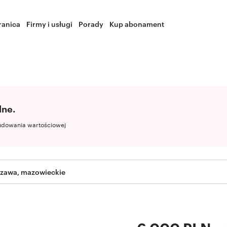
ranica
Firmy i usługi
Porady
Kup abonament
lne.
udowania wartościowej
szawa, mazowieckie