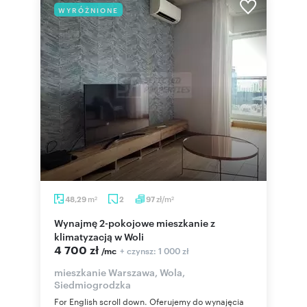
WYRÓŻNIONE
m
zł/m
48,29
2
97
2
2
Wynajmę 2-pokojowe mieszkanie z
klimatyzacją w Woli
4 700 zł
+ czynsz: 1 000 zł
/mc
mieszkanie Warszawa, Wola,
Siedmiogrodzka
For English scroll down. Oferujemy do wynajęcia