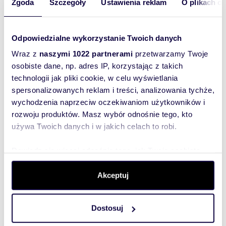
powiat:
Warszawa
gmina:
Wola
Zgoda
Szczegóły
Ustawienia reklam
O plikach c
miejscowość:
Warszawa
dzielnica:
Wola
ulica:
Wolska
Podobne oferty w tej lokalizacji
Odpowiedzialne wykorzystanie Twoich danych
Wraz z
naszymi 1022 partnerami
przetwarzamy Twoje
WYRÓŻNIONE
osobiste dane, np. adres IP, korzystając z takich
technologii jak pliki cookie, w celu wyświetlania
spersonalizowanych reklam i treści, analizowania tychże,
wychodzenia naprzeciw oczekiwaniom użytkowników i
rozwoju produktów. Masz wybór odnośnie tego, kto
używa Twoich danych i w jakich celach to robi.
Dowiedz się więcej odnośnie tego, jak Twoje osobiste
dane są przetwarzane oraz ustaw własne preferencje w
sekcji szczegółów
. W Deklaracji plików cookie możesz
Akceptuj
zmienić lub wycofać swoją zgodę w dowolnej chwili.
m
zł/m
59,50
2
76
2
2
Dostosuj
Polecam nowoczesne 2-pokojowe 59,5 m²
Wykorzystujemy pliki cookie do spersonalizowania treści
na Woli z garażem
i reklam, aby oferować funkcje społecznościowe i