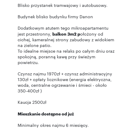
Blisko przystanek tramwajowy i autobusowy.
Budynek blisko budynku firmy Danon
Dodatkowym atutem tego mikroapartamentu
jest przestronny,
balkon 3m2 p
ołożony od
cichej, kameralnej strony zabudowy z widokiem
na zielone patio.
To idealne miejsce na relaks po całym dniu oraz
spokojną, poranną kawę przy świeżym
powietrzu.
Czynsz najmu 1970zł + czynsz administracyjny
130zł + opłaty licznikowe (energia elektryczna,
woda, centralne ogrzewanie i śmieci - około
350-400zł )
Kaucja 2500zł
Mieszkanie dostępne od już
Minimalny okres najmu 6 miesięcy.