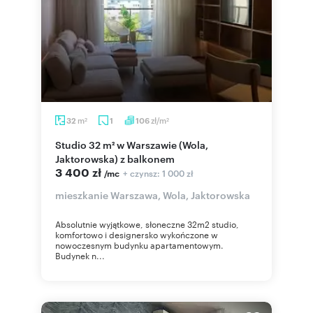
m
zł/m
32
1
106
2
2
Studio 32 m² w Warszawie (Wola,
Jaktorowska) z balkonem
3 400 zł
+ czynsz: 1 000 zł
/mc
mieszkanie Warszawa, Wola, Jaktorowska
Absolutnie wyjątkowe, słoneczne 32m2 studio,
komfortowo i designersko wykończone w
nowoczesnym budynku apartamentowym.
Budynek n...