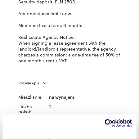
Security deposit: PLN 2500
Apartment available now.
Minimum lease term: 6 months.
Real Estate Agency Notice:
When signing a lease agreement with the
landlord/landlord's representative, the agency
charges a commission: a one-time fee of 50% of
one month's rent + VAT.
Rozwiń opis
Mieszkanie:
na wynajem
Liczba
1
pokoi:
Powierzchni
14,58 m
2
a całkowita:
Lokalizacja:
województwo:
mazowieckie