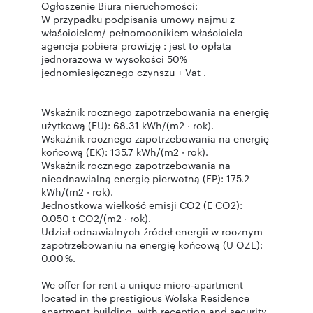
Ogłoszenie Biura nieruchomości:
W przypadku podpisania umowy najmu z
właścicielem/ pełnomocnikiem właściciela
agencja pobiera prowizję : jest to opłata
jednorazowa w wysokości 50%
jednomiesięcznego czynszu + Vat .
Wskaźnik rocznego zapotrzebowania na energię
użytkową (EU): 68.31 kWh/(m2 · rok).
Wskaźnik rocznego zapotrzebowania na energię
końcową (EK): 135.7 kWh/(m2 · rok).
Wskaźnik rocznego zapotrzebowania na
nieodnawialną energię pierwotną (EP): 175.2
kWh/(m2 · rok).
Jednostkowa wielkość emisji CO2 (E CO2):
0.050 t CO2/(m2 · rok).
Udział odnawialnych źródeł energii w rocznym
zapotrzebowaniu na energię końcową (U OZE):
0.00 %.
We offer for rent a unique micro-apartment
located in the prestigious Wolska Residence
apartment building, with reception and security.