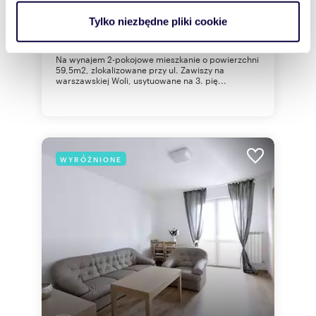
4 500 zł
+ czynsz: 1 080 zł
/mc
analizować ruch w naszej witrynie. Informacje o tym, jak
Tylko niezbędne pliki cookie
mieszkanie Warszawa, Wola, Młynów,
korzystasz z naszej witryny, udostępniamy partnerom
Zawiszy
społecznościowym, reklamowym i analitycznym.
Na wynajem 2-pokojowe mieszkanie o powierzchni
Partnerzy mogą połączyć te informacje z innymi danymi
59,5m2, zlokalizowane przy ul. Zawiszy na
warszawskiej Woli, usytuowane na 3. pię...
otrzymanymi od Ciebie lub uzyskanymi podczas
korzystania z ich usług.
WYRÓŻNIONE