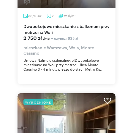
m
zł/m
38,26
2
72
2
2
Dwupokojowe mieszkanie z balkonem przy
metrze na Woli
2 750 zł
+ czynsz: 635 zł
/mc
mieszkanie Warszawa, Wola, Monte
Cassino
Umowa Najmu okazjonalnego!Dwupokojowe
mieszkanie na Woli przy metrze. Ulica Monte
Cassino 3 - 4 minuty pieszo do stacji Metro Ks...
WYRÓŻNIONE