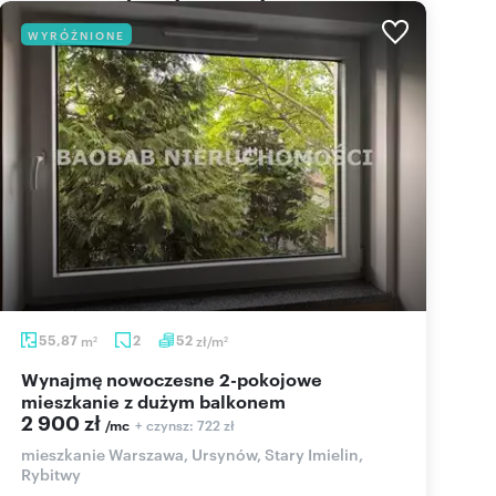
WYRÓŻNIONE
55,87
m
2
52
zł/m
2
2
Wynajmę nowoczesne 2-pokojowe
mieszkanie z dużym balkonem
2 900 zł
+ czynsz: 722 zł
/mc
mieszkanie Warszawa, Ursynów, Stary Imielin,
Rybitwy