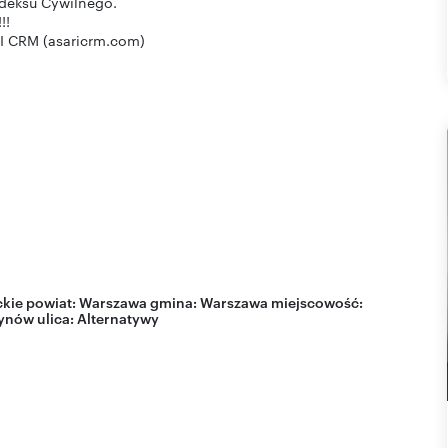
odeksu Cywilnego.
!!
I CRM (asaricrm.com)
kie
powiat:
Warszawa
gmina:
Warszawa
miejscowość:
ynów
ulica:
Alternatywy