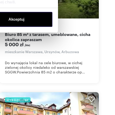
j chwili.
ołecznościowe i analizować
Akceptuj
artnerom społecznościowym,
85
m
1
59
zł/m
2
2
anymi od Ciebie lub
Biuro 85 m² z tarasem, umeblowane, cicha
okolica zapraszam
5 000 zł
/mc
mieszkanie Warszawa, Ursynów, Arbuzowa
Do wynajęcia lokal na cele biurowe, w cichej
zielonej okolicy niedaleko od warszawskiej
SGGW.Powierzchnia 85 m2 o charakterze op...
WYRÓŻNIONE