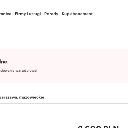
ranica
Firmy i usługi
Porady
Kup abonament
lne.
udowania wartościowej
Warszawa, mazowieckie