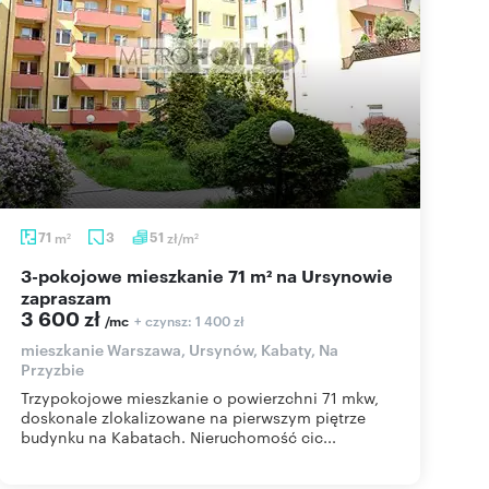
71
m
3
51
zł/m
2
2
3-pokojowe mieszkanie 71 m² na Ursynowie
zapraszam
3 600 zł
+ czynsz: 1 400 zł
/mc
mieszkanie Warszawa, Ursynów, Kabaty, Na
Przyzbie
Trzypokojowe mieszkanie o powierzchni 71 mkw,
doskonale zlokalizowane na pierwszym piętrze
budynku na Kabatach. Nieruchomość cic...