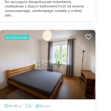
Do wynajęcia dwupokojowe mieszkanie,
rozkładowe z dużym balkonem(7m2) na terenie
nowoczesnego, zamkniętego osiedla o niskiej
zab...
WYRÓŻNIONE
47,40
m
2
82
zł/m
2
2