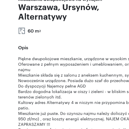
Warszawa, Ursynów,
Alternatywy
60 m
2
Opis
Piękne dwupokojowe mieszkanie, urządzone w wysokim st
Oferowane z pełnym wyposażeniem i umeblowaniem, ora
najmu
Mieszkanie składa się z salonu z aneksem kuchennym, sypi
Nowocześnie urządzone. Posiada dużo szaf do przechow
Do dyspozycji Najemcy pełne AGD
Bardzo dogodna lokalizacja w ciszy i zieleni - w bliskim 
terenów zielonych itd.
Kultowy adres Alternatywy 4 w niczym nie przypomina bud
patio.
Mieszkanie już puste. Do czynszu najmu należy doliczy
950 zł/mc) , oraz koszty energii elektrycznej. NAJEM O
ZAPRASZAMY !!!