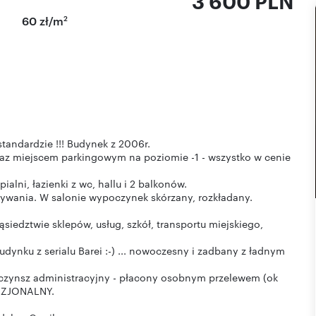
3 600 PLN
2
60 zł/m
andardzie !!! Budynek z 2006r.
z miejscem parkingowym na poziomie -1 - wszystko w cenie
alni, łazienki z wc, hallu i 2 balkonów.
ywania. W salonie wypoczynek skórzany, rozkładany.
sąsiedztwie sklepów, usług, szkół, transportu miejskiego,
ynku z serialu Barei :-) ... nowoczesny i zadbany z ładnym
ć czynsz administracyjny - płacony osobnym przelewem (ok
KAZJONALNY.