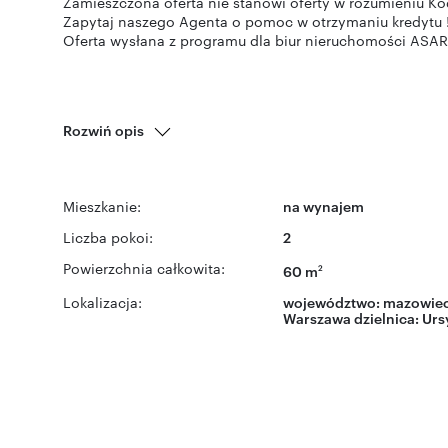
Zamieszczona oferta nie stanowi oferty w rozumieniu K
Zapytaj naszego Agenta o pomoc w otrzymaniu kredytu !
Oferta wysłana z programu dla biur nieruchomości ASAR
Rozwiń opis
Mieszkanie:
na wynajem
Liczba pokoi:
2
Powierzchnia całkowita:
60 m
2
Lokalizacja:
województwo:
mazowiec
Warszawa
dzielnica:
Urs