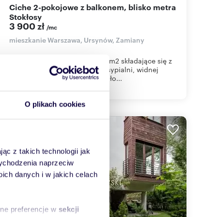
Ciche 2-pokojowe z balkonem, blisko metra
Stokłosy
3 900 zł
/mc
mieszkanie Warszawa, Ursynów, Zamiany
Mieszkanie o powierzchni 47,4m2 składające się z
salonu z wyjściem na balkon, sypialni, widnej
kuchni i łazienki.Mieszkanie poło...
O plikach cookies
WYRÓŻNIONE
ąc z takich technologii jak
 wychodzenia naprzeciw
ch danych i w jakich celach
sne preferencje w
sekcji