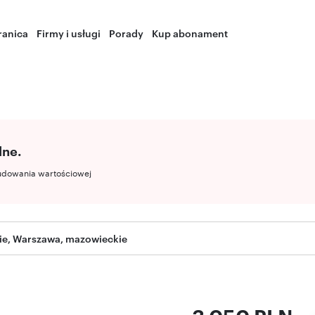
ranica
Firmy i usługi
Porady
Kup abonament
lne.
udowania wartościowej
ie, Warszawa, mazowieckie