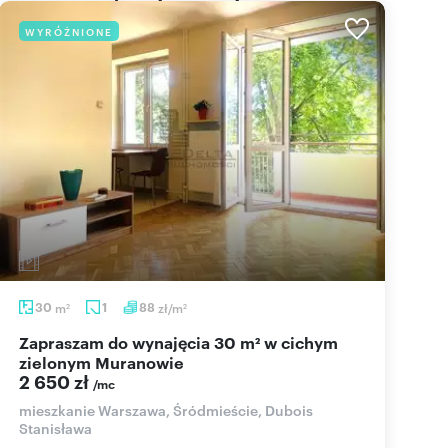
WYRÓŻNIONE
30
m
1
88
zł/m
2
2
Zapraszam do wynajęcia 30 m² w cichym
zielonym Muranowie
2 650 zł
/mc
mieszkanie Warszawa, Śródmieście, Dubois
Stanisława