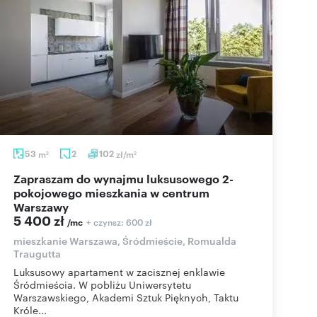
53
m
2
102
zł/m
2
2
Zapraszam do wynajmu luksusowego 2-
pokojowego mieszkania w centrum
Warszawy
5 400 zł
+ czynsz: 600 zł
/mc
mieszkanie Warszawa, Śródmieście, Romualda
Traugutta
Luksusowy apartament w zacisznej enklawie
Śródmieścia. W pobliżu Uniwersytetu
Warszawskiego, Akademi Sztuk Pięknych, Taktu
Króle...