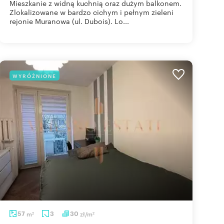
Mieszkanie z widną kuchnią oraz dużym balkonem.
Zlokalizowane w bardzo cichym i pełnym zieleni
rejonie Muranowa (ul. Dubois). Lo...
WYRÓŻNIONE
57
m
3
30
zł/m
2
2