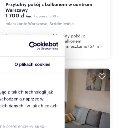
Przytulny pokój z balkonem w centrum
Warszawy
1 700 zł
+ czynsz: 500 zł
/mc
mieszkanie Warszawa, Śródmieście
Do wynajęcia jasny, umeblowany pokój o
powierzchni 16,4 m² z dużym balkonem,
zlokalizowany w 3‑pokojowym mieszkaniu (57 m²)
przy...
O plikach cookies
WYRÓŻNIONE
ąc z takich technologii jak
 wychodzenia naprzeciw
ch danych i w jakich celach
sne preferencje w
sekcji