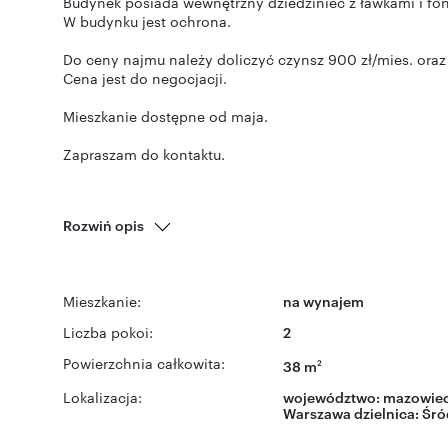
Budynek posiada wewnętrzny dziedziniec z ławkami i fo
W budynku jest ochrona.
Do ceny najmu należy doliczyć czynsz 900 zł/mies. oraz 
Cena jest do negocjacji.
Mieszkanie dostępne od maja.
Zapraszam do kontaktu.
Rozwiń opis
Mieszkanie:
na wynajem
Liczba pokoi:
2
Powierzchnia całkowita:
38 m
2
Lokalizacja:
województwo:
mazowiec
Warszawa
dzielnica:
Śró