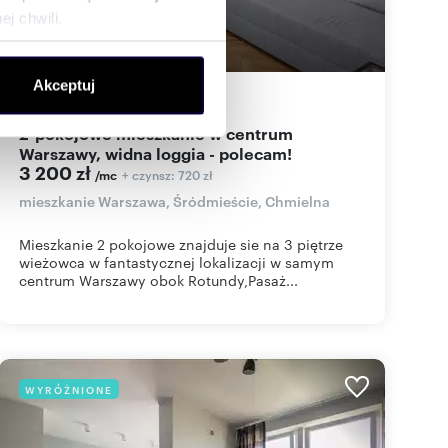
j chwili.
ołecznościowe i analizować
Akceptuj
artnerom społecznościowym,
40
m
2
80
zł/m
2
2
anymi od Ciebie lub
2-pokojowe mieszkanie w centrum
Warszawy, widna loggia - polecam!
3 200 zł
+ czynsz: 720 zł
/mc
mieszkanie Warszawa, Śródmieście, Chmielna
Mieszkanie 2 pokojowe znajduje sie na 3 piętrze
wieżowca w fantastycznej lokalizacji w samym
centrum Warszawy obok Rotundy,Pasaż...
WYRÓŻNIONE