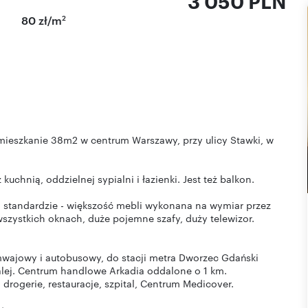
3 050 PLN
2
80 zł/m
ieszkanie 38m2 w centrum Warszawy, przy ulicy Stawki, w
kuchnią, oddzielnej sypialni i łazienki. Jest też balkon.
standardzie - większość mebli wykonana na wymiar przez
szystkich oknach, duże pojemne szafy, duży telewizor.
mwajowy i autobusowy, do stacji metra Dworzec Gdański
alej. Centrum handlowe Arkadia oddalone o 1 km.
 drogerie, restauracje, szpital, Centrum Medicover.