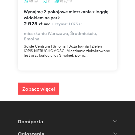
m
zł/m
40
2
73
2
2
Wynajmę 2-pokojowe mieszkanie z loggią i
widokiem na park
2 925 zł
+ czynsz: 1 075 zł
/mc
mieszkanie Warszawa, Śródmieście,
Smolna
Ścisłe Centrum I Smolna I Duża loggia I Zieleń
IOPIS NIERUCHOMOŚCI:Mieszkanie zlokalizowane
jest przy końcu ulicy Smolnej, po gr...
Zobacz więcej
Domiporta
Ogłoszenia