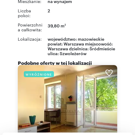
Mieszkanie:
na wynajem
Liczba
2
pokoi:
Powierzchni
39,80 m
2
a całkowita:
Lokalizacja:
województwo:
mazowieckie
powiat:
Warszawa
miejscowość:
Warszawa
dzielnica:
Śródmieście
ulica:
Szwoleżerów
Podobne oferty w tej lokalizacji
WYRÓŻNIONE