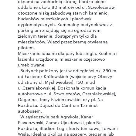
oknami na zachodnią stronę, bardzo ciche,
oddalone około 80 metrów od ul. Szwoleżerów,
otoczone niską zabudową starych kamienic,
budynków mieszkalnych i placówek
dyplomatycznych. Kameralny budynek wraz z
parkingiem znajdują się na ogrodzonym,
zielonym terenie, dostępnym tylko dla
mieszkańców. Wjazd przez bramę otwieraną
pilotem.
Mieszkanie idealne dla pary lub singla. Kuchnia i
łazienka urządzona, mieszkanie częściowo
umeblowane.
Budynek położony jest w odległości ok. 350 m
od Łazienek Królewskich (wejście przy Oberży
od strony ul. Myśliwieckiej), 150 m od
ul.Czerniakowskiej. Doskonała komunikacja
autobusowa z ul. Szwoleżerów, Czerniakowskiej,
Gagarina, Trasy Łazienkowskiej czy pl. Na
Rozdrożu. Dojazd do Centrum 15 minut
autobusem.
W sąsiedztwie park Agrykola, Kanał
Piaseczyński, Zamek Ujazdowski, plac Na
Rozdrożu, Stadion Legii, korty tenisowe, Torwar i
Wisła. Idealna okolica na spacery, bieganie lub