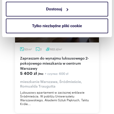
Dostosuj
Wykorzystujemy pliki cookie do spersonalizowania treści
i reklam, aby oferować funkcje społecznościowe i
analizować ruch w naszej witrynie. Informacje o tym, jak
Tylko niezbędne pliki cookie
korzystasz z naszej witryny, udostępniamy partnerom
społecznościowym, reklamowym i analitycznym.
Partnerzy mogą połączyć te informacje z innymi danymi
otrzymanymi od Ciebie lub uzyskanymi podczas
m
zł/m
53
2
102
2
2
korzystania z ich usług.
Zapraszam do wynajmu luksusowego 2-
pokojowego mieszkania w centrum
Warszawy
5 400 zł
+ czynsz: 600 zł
/mc
mieszkanie Warszawa, Śródmieście,
Romualda Traugutta
Luksusowy apartament w zacisznej enklawie
Śródmieścia. W pobliżu Uniwersytetu
Warszawskiego, Akademi Sztuk Pięknych, Taktu
Króle...