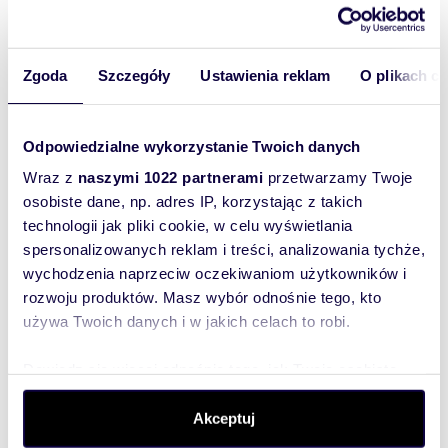
m
zł/m
Zgoda
Szczegóły
Ustawienia reklam
O plikach c
30
1
88
2
2
Zapraszam do wynajęcia 30 m² w cichym
zielonym Muranowie
2 650 zł
Odpowiedzialne wykorzystanie Twoich danych
/mc
Wraz z
naszymi 1022 partnerami
przetwarzamy Twoje
mieszkanie Warszawa, Śródmieście,
Dubois Stanisława
osobiste dane, np. adres IP, korzystając z takich
Mieszkanie z widną kuchnią oraz dużym balkonem.
technologii jak pliki cookie, w celu wyświetlania
Zlokalizowane w bardzo cichym i pełnym zieleni
spersonalizowanych reklam i treści, analizowania tychże,
rejonie Muranowa (ul. Dubois). Lo...
wychodzenia naprzeciw oczekiwaniom użytkowników i
rozwoju produktów. Masz wybór odnośnie tego, kto
używa Twoich danych i w jakich celach to robi.
WYRÓŻNIONE
Dowiedz się więcej odnośnie tego, jak Twoje osobiste
dane są przetwarzane oraz ustaw własne preferencje w
sekcji szczegółów
. W Deklaracji plików cookie możesz
Akceptuj
zmienić lub wycofać swoją zgodę w dowolnej chwili.