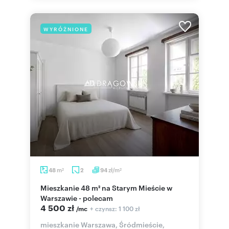
WYRÓŻNIONE
m
zł/m
48
2
94
2
2
Mieszkanie 48 m² na Starym Mieście w
Warszawie - polecam
4 500 zł
+ czynsz: 1 100 zł
/mc
mieszkanie Warszawa, Śródmieście,